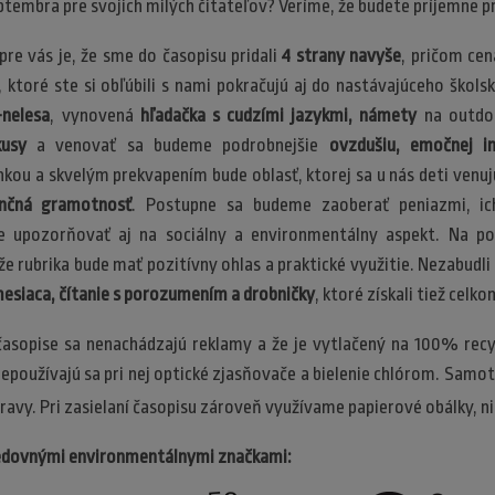
tembra pre svojich milých čitateľov? Veríme, že budete príjemne p
re vás je, že sme do časopisu pridali
4 strany navyše
, pričom cen
, ktoré ste si obľúbili s nami pokračujú aj do nastávajúceho škols
-nelesa
, vynovená
hľadačka s cudzími jazykmi, námety
na outdoo
kusy
a venovať sa budeme podrobnejšie
ovzdušiu, emočnej in
nkou a skvelým prekvapením bude oblasť, ktorej sa u nás deti venuj
ančná gramotnosť
. Postupne sa budeme zaoberať peniazmi, i
 upozorňovať aj na sociálny a environmentálny aspekt. Na po
že rubrika bude mať pozitívny ohlas a praktické využitie. Nezabudl
esiaca, čítanie s porozumením a drobničky
, ktoré získali tiež cel
asopise sa nenachádzajú reklamy a že je vytlačený na 100% rec
epoužívajú sa pri nej optické zjasňovače a bielenie chlórom. Samotn
pravy. Pri zasielaní časopisu zároveň využívame papierové obálky, n
sledovnými environmentálnymi značkami: