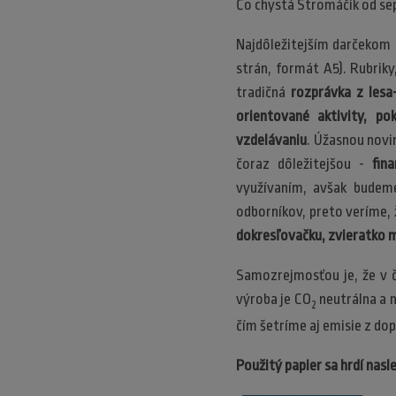
Čo chystá Stromáčik od sep
Najdôležitejším darčekom p
strán, formát A5). Rubriky
tradičná
rozprávka z lesa
orientované aktivity, po
vzdelávaniu
. Úžasnou novi
čoraz dôležitejšou -
fin
využívaním, avšak budeme
odborníkov, preto veríme, 
dokresľovačku, zvieratko m
Samozrejmosťou je, že v č
výroba je CO
neutrálna a n
2
čím šetríme aj emisie z do
Použitý papier sa hrdí na