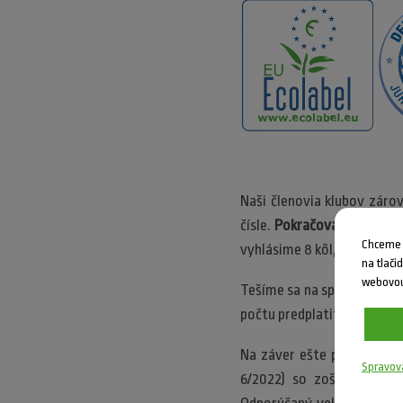
Naši členovia klubov záro
čísle.
Pokračovať budeme aj
Chceme V
vyhlásime 8 kôl, čo je spolu
na tlači
webovou
Tešíme sa na spoločne strá
počtu predplatiteľov je to
Na záver ešte pripomínam
Spravov
6/2022) so zošitom Dokre