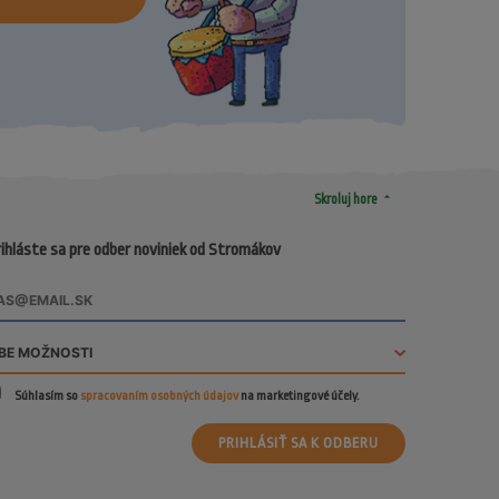
arrow_drop_up
Skroluj hore
ihláste sa pre odber noviniek od Stromákov
Súhlasím so
spracovaním osobných údajov
na marketingové účely.
PRIHLÁSIŤ SA K ODBERU