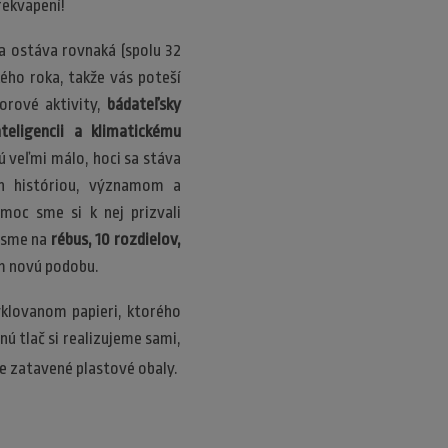
rekvapení!
a ostáva rovnaká (spolu 32
kého roka, takže vás poteší
rové aktivity,
bádateľsky
teligencii a klimatickému
ú veľmi málo, hoci sa stáva
ch históriou, významom a
moc sme si k nej prizvali
i sme na
rébus, 10 rozdielov,
kom novú podobu.
yklovanom papieri, ktorého
ú tlač si realizujeme sami,
ie zatavené plastové obaly.