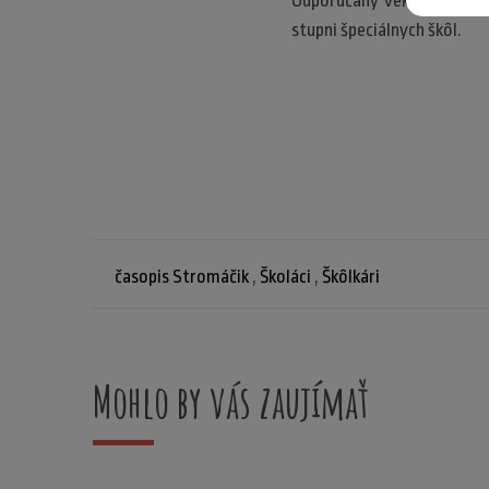
Odporúčaný vek čitateľov 
stupni špeciálnych škôl.
časopis Stromáčik
,
Školáci
,
Škôlkári
Mohlo by vás zaujímať