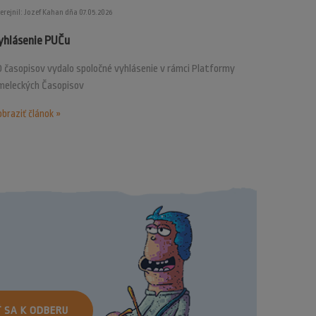
erejnil: Jozef Kahan dňa 07.05.2026
yhlásenie PUČu
 časopisov vydalo spoločné vyhlásenie v rámci Platformy
meleckých Časopisov
braziť článok »
Ť SA K ODBERU