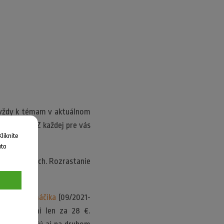
e vždy k témam v aktuálnom
tovýzvou. Z každej pre vás
liknite
uto
álnych sieťach. Rozrastanie
 obsah.
latné Stromáčika
(09/2021-
a voskovkami len za 28 €.