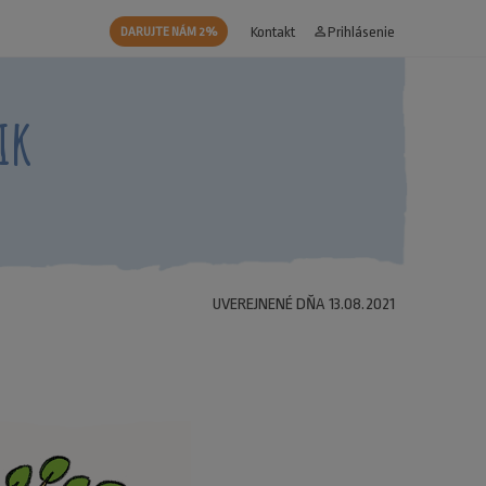
Kontakt
person_outline
Prihlásenie
DARUJTE NÁM 2%
ik
UVEREJNENÉ DŇA 13.08.2021