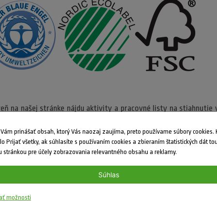
veň na našej stránke nájdu aktivity a pracovné listy na stiahnuti
 s 3 druhmi súťaží
- Enviropátračkou, Outdoorovou aktivitou a Fo
ám prinášať obsah, ktorý Vás naozaj zaujíma, preto používame súbory cookies. K
 24 súťaží do roka o pekné ceny.
dlo Prijať všetky, ak súhlasíte s používaním cookies a zbieraním štatistických dát to
 stránkou pre účely zobrazovania relevantného obsahu a reklamy.
vené chvíle a ďakujeme za propagáciu, podporu či zdieľanie na soci
tiž predpokladom toho, aby sme vám mohli prinášať stále kvalitnejší
Súhlas
e, že až do konca augusta máte možnosť zakúpiť si
ročné predp
ať možnosti
sľovačky Príroda, troma staršími číslami (6/2021, 5-6/2019) 