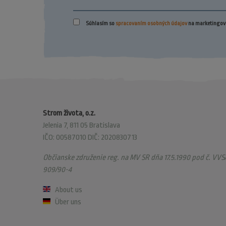
Súhlasím so
spracovaním osobných údajov
na marketingové
Strom života, o.z.
Jelenia 7, 811 05 Bratislava
IČO: 00587010 DIČ: 2020830713
Občianske združenie reg. na MV SR dňa 17.5.1990 pod č. VVS/
909/90-4
About us
Über uns