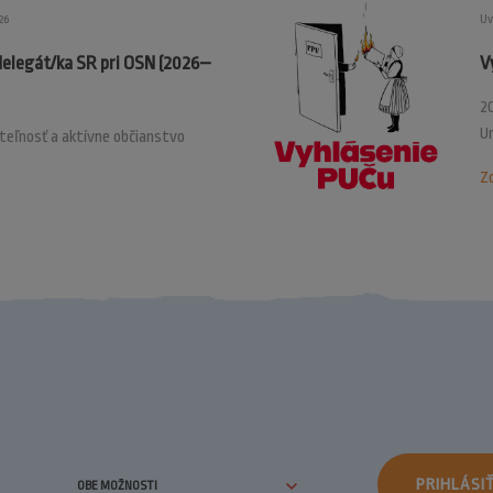
26
Uv
delegát/ka SR pri OSN (2026–
V
20
U
ateľnosť a aktívne občianstvo
Zo
PRIHLÁSI