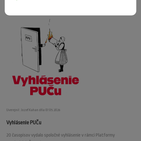
Uverejnil: Jozef Kahan dňa 07.05.2026
Vyhlásenie PUČu
20 časopisov vydalo spoločné vyhlásenie v rámci Platformy