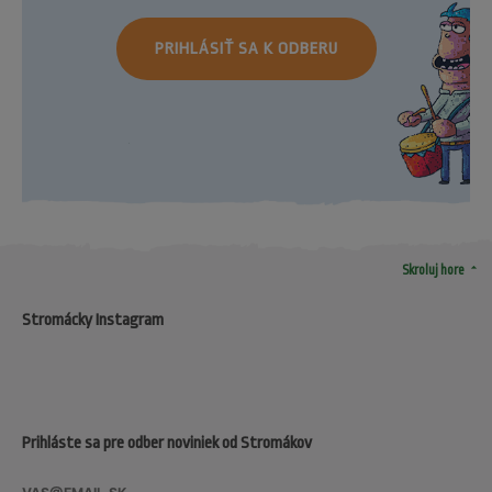
PRIHLÁSIŤ SA K ODBERU
arrow_drop_up
Skroluj hore
Stromácky Instagram
Prihláste sa pre odber noviniek od Stromákov