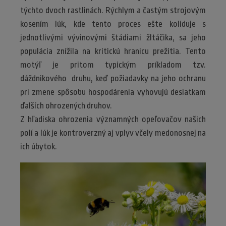
týchto dvoch rastlinách. Rýchlym a častým strojovým
kosením lúk, kde tento proces ešte koliduje s
jednotlivými vývinovými štádiami žltáčika, sa jeho
populácia znížila na kritickú hranicu prežitia. Tento
motýľ je pritom typickým príkladom tzv.
dáždnikového druhu, keď požiadavky na jeho ochranu
pri zmene spôsobu hospodárenia vyhovujú desiatkam
ďalších ohrozených druhov.
Z hľadiska ohrozenia významných opeľovačov našich
polí a lúk je kontroverzný aj vplyv včely medonosnej na
ich úbytok.