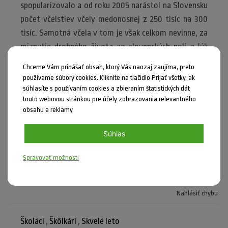
spopularizovalo a od roku 2005 narástol na Slovensku
počet včelstiev včely medonosnej z 250 tisíc na 300
tisíc. Samotná včela v tom je však celkom nevinne, za
miznutie drobného života zo slovenských polí a lúk
nesie zodpovednosť človek svojou činnosťou.
Chceme Vám prinášať obsah, ktorý Vás naozaj zaujíma, preto
používame súbory cookies. Kliknite na tlačidlo Prijať všetky, ak
Autor: Júlia Michaláková
súhlasíte s používaním cookies a zbieraním štatistických dát
touto webovou stránkou pre účely zobrazovania relevantného
foto:
cz.depositphotos.com
obsahu a reklamy.
Súhlas
Spravovať možnosti
Zdieľať
Nahlásiť chybu
Školáci
,
Škôlkári
,
Skvelé leto