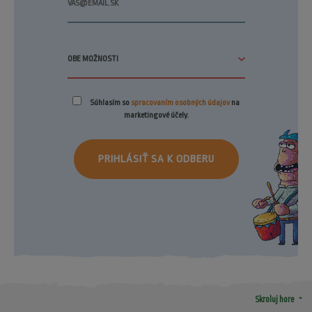
Súhlasím so
spracovaním osobných údajov
na
marketingové účely.
PRIHLÁSIŤ SA K ODBERU
arrow_drop_up
Skroluj hore