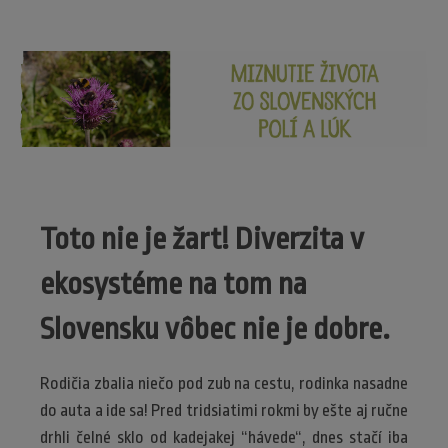
Toto nie je žart! Diverzita v
ekosystéme na tom na
Slovensku vôbec nie je dobre.
Rodičia zbalia niečo pod zub na cestu, rodinka nasadne
do auta a ide sa! Pred tridsiatimi rokmi by ešte aj ručne
drhli čelné sklo od kadejakej “hávede“, dnes stačí iba