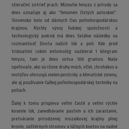
stieračmi zotrieť prach. Miznutie hmyzu z prírody sa
dnes označuje aj ako “fenomén čistých autoskiel”.
Slovensko bolo od dávnych čias poľnohospodárskou
krajinou. Rýchly vývoj ľudskej spoločnosti a
technologický pokrok má dnes fatálne následky na
rozmanitosť života našich lúk a polí. Kde pred
tridsiatimi rokmi entomológ nazbieral 1 kilogram
hmyzu, tam je dnes sotva 100 gramov. Naše
opeľovače, ako sú rôzne druhy múch, včiel, chrobákov a
motýľov ohrozujú nielen pesticídy a klimatické zmeny,
ale aj používanie ťažkej poľnohospodárskej techniky na
poliach.
Ďalej k tomu prispieva veľmi časté a veľmi rýchle
kosenie lúk, zanedbávanie pastvín a ich zarastanie,
pretváranie prirodzenej mozaikovej krajiny plnej
krovín, solitérnych stromov a lúčnych kvetov na nudné