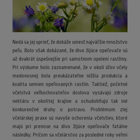
Nedá sa jej uprieť, že dokáže uniesť najväčšie množstvo
peľu. Bolo však dokázané, že divo žijúce opeľovače sú
až dvakrát úspešnejšie pri samotnom opelení rastliny.
Pri výskume bolo zaznamenané, že v okolí úľov včely
medonosnej bola preukázateľne nižšia produkcia a
kvalita semien opeľovaných rastlín. Taktiež, početné
včelstvá veľkochovateľov doslova vysávajú zdroje
nektáru v okolitej krajine a ochudobňujú tak iné
konkurenčné druhy o potravu. Problémom zlej
včelárskej praxe sú navyše ochorenia včelstiev, ktoré
majú pri prenose na divo žijúce opeľovače fatálne
následky. Pričom sa včelárstvo za posledné roky veľmi