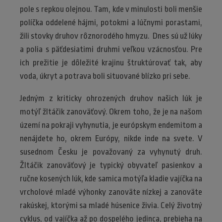
pole s repkou olejnou. Tam, kde v minulosti boli menšie
políčka oddelené hájmi, potokmi a lúčnymi porastami,
žili stovky druhov rôznorodého hmyzu. Dnes sú už lúky
a polia s päťdesiatimi druhmi veľkou vzácnosťou. Pre
ich prežitie je dôležité krajinu štruktúrovať tak, aby
voda, úkryt a potrava boli situované blízko pri sebe.
Jedným z kriticky ohrozených druhov našich lúk je
motýľ žltáčik zanoväťový. Okrem toho, že je na našom
území na pokraji vyhynutia, je európskym endemitom a
nenájdete ho, okrem Európy, nikde inde na svete. V
susednom Česku je považovaný za vyhynutý druh.
Žltáčik zanoväťový je typický obyvateľ pasienkov a
ručne kosených lúk, kde samica motýľa kladie vajíčka na
vrcholové mladé výhonky zanoväte nízkej a zanoväte
rakúskej, ktorými sa mladé húsenice živia. Celý životný
cyklus, od vajíčka až po dospelého jedinca, prebieha na