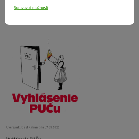
Tak sa prihlás.
Spravovať možnosti
Zobraziť článok »
Uverejnil: Jozef Kahan dňa 07.05.2026