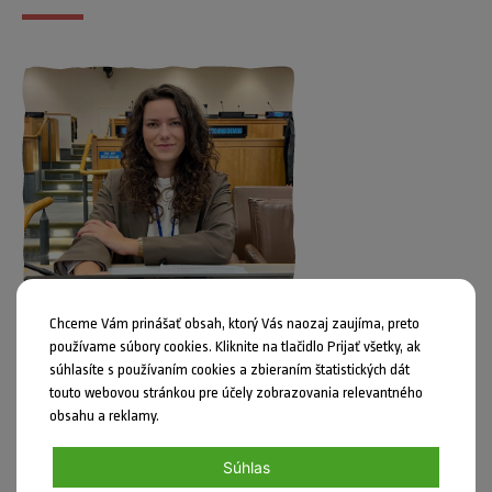
Chceme Vám prinášať obsah, ktorý Vás naozaj zaujíma, preto
používame súbory cookies. Kliknite na tlačidlo Prijať všetky, ak
súhlasíte s používaním cookies a zbieraním štatistických dát
Uverejnil: Jozef Kahan dňa 14.05.2026
touto webovou stránkou pre účely zobrazovania relevantného
obsahu a reklamy.
Hľadá sa mládežnícky/a delegát/ka SR pri OSN (2026–2028)
Súhlas
Zaujíma ťa diplomacia, udržateľnosť a aktívne občianstvo zároveň?