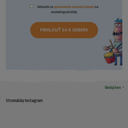
Súhlasím so
spracovaním osobných údajov
na
marketingové účely.
PRIHLÁSIŤ SA K ODBERU
arrow_drop_up
Skroluj hore
Stromácky Instagram