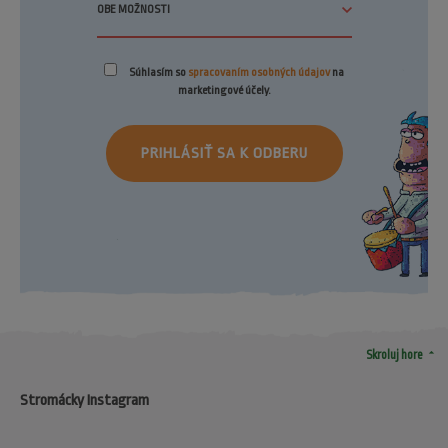
Súhlasím so
spracovaním osobných údajov
na
marketingové účely.
PRIHLÁSIŤ SA K ODBERU
arrow_drop_up
Skroluj hore
Stromácky Instagram