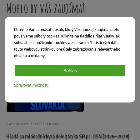
Mohlo by vás zaujímať
Chceme Vám prinášať obsah, ktorý Vás naozaj zaujíma, preto
používame súbory cookies. Kliknite na tlačidlo Prijať všetky, ak
súhlasíte s používaním cookies a zbieraním štatistických dát
touto webovou stránkou pre účely zobrazovania relevantného
obsahu a reklamy.
Súhlas
Spravovať možnosti
Uverejnil: Jozef Kahan dňa 14.05.2026
Hľadá sa mládežnícky/a delegát/ka SR pri OSN (2026–2028)