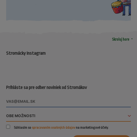
arrow_drop_up
Skroluj hore
Stromácky Instagram
Prihláste sa pre odber noviniek od Stromákov
Súhlasím so
spracovaním osobných údajov
na marketingové účely.