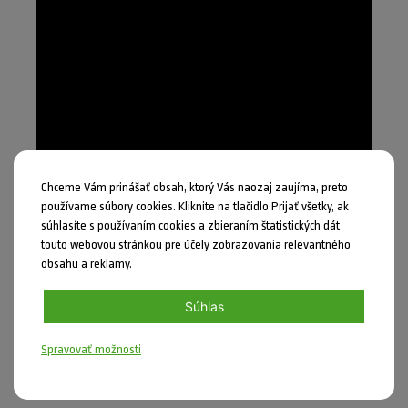
Chceme Vám prinášať obsah, ktorý Vás naozaj zaujíma, preto
používame súbory cookies. Kliknite na tlačidlo Prijať všetky, ak
súhlasíte s používaním cookies a zbieraním štatistických dát
touto webovou stránkou pre účely zobrazovania relevantného
obsahu a reklamy.
Projekt Restoration
Súhlas
Academy je
spolufinancovaný zo zdrojov Európskej únie z
Spravovať možnosti
programu Erasmus+.