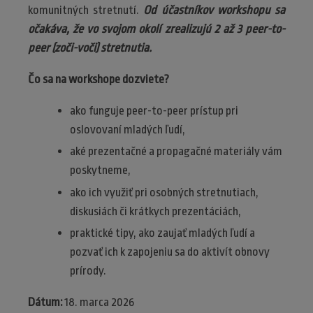
komunitných stretnutí.
Od účastníkov workshopu sa
očakáva, že vo svojom okolí zrealizujú 2 až 3 peer-to-
peer (zoči-voči) stretnutia.
Čo sa na workshope dozviete?
ako funguje peer-to-peer prístup pri
oslovovaní mladých ľudí,
aké prezentačné a propagačné materiály vám
poskytneme,
ako ich využiť pri osobných stretnutiach,
diskusiách či krátkych prezentáciách,
praktické tipy, ako zaujať mladých ľudí a
pozvať ich k zapojeniu sa do aktivít obnovy
prírody.
Dátum:
18. marca 2026