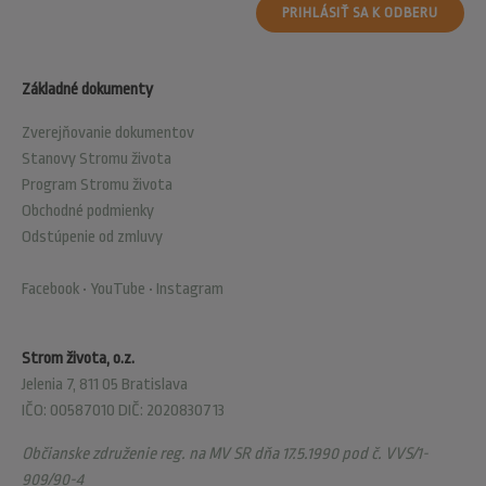
PRIHLÁSIŤ SA K ODBERU
Základné dokumenty
Zverejňovanie dokumentov
Stanovy Stromu života
Program Stromu života
Obchodné podmienky
Odstúpenie od zmluvy
Facebook
•
YouTube
•
Instagram
Strom života, o.z.
Jelenia 7, 811 05 Bratislava
IČO: 00587010 DIČ: 2020830713
Občianske združenie reg. na MV SR dňa 17.5.1990 pod č. VVS/1-
909/90-4