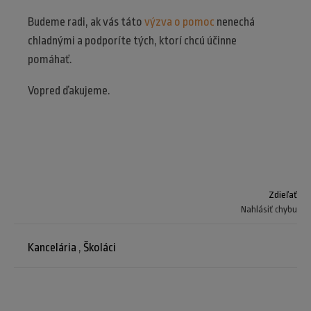
Budeme radi, ak vás táto
výzva o pomoc
nenechá
chladnými a podporíte tých, ktorí chcú účinne
pomáhať.
Vopred ďakujeme.
Zdieľať
Nahlásiť chybu
Kancelária
,
Školáci