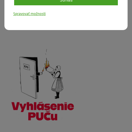
Zaujíma ťa diplomacia, udržateľnosť a aktívne občianstvo zároveň?
Spravovať možnosti
Tak sa prihlás.
Zobraziť článok »