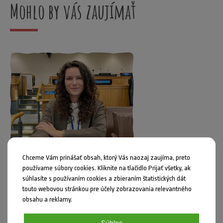
Mohlo by vás zaujímať
Chceme Vám prinášať obsah, ktorý Vás naozaj zaujíma, preto
používame súbory cookies. Kliknite na tlačidlo Prijať všetky, ak
súhlasíte s používaním cookies a zbieraním štatistických dát
touto webovou stránkou pre účely zobrazovania relevantného
Uverejnil: Jozef Kahan dňa 14.05.2026
obsahu a reklamy.
Hľadá sa mládežnícky/a delegát/ka SR pri OSN (2026–2028)
Súhlas