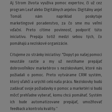
Aj Strom života využíva pomoc expertov, či už cez
program Leaf alebo Digitálnych anjelov. Digitálny anjel
Tomáš nám napríklad poskytuje
marketingové poradenstvo, za čo sme mu veľmi
vďační. Preto cítime povinnosť, podporiť túto
iniciatívu. Prepája totiž medzi sebou tých, čo
pomáhajú a neziskové organizácie.
Citujeme zo stránky iniciatívy: "Dopyt po našej pomoci
neustále rastie a my už nestíhame prepájať
dobrovoľníkov marketérov s neziskovkami, ktoré nás
požiadali o pomoc. Preto vytvárame CRM systém,
ktorý uľahčí a urýchli celú našu prácu. Neziskovky budú
zadávať svoje požiadavky o pomoc a marketéri si budú
môcť prehľadne vyberať, komu chcú pomáhať. Systém
ich bude automatizovane prepájať, umožňovať
feedback a kontrolu kvality.”