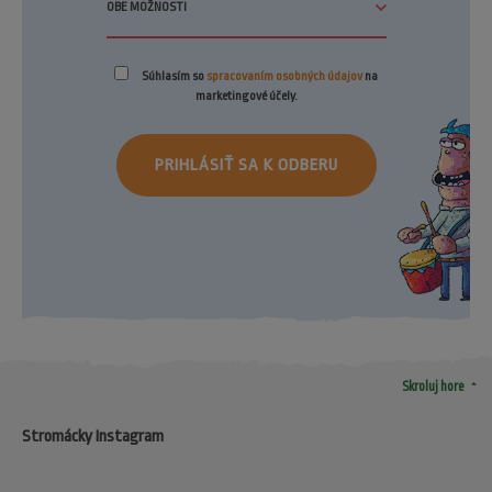
Súhlasím so
spracovaním osobných údajov
na
marketingové účely.
PRIHLÁSIŤ SA K ODBERU
arrow_drop_up
Skroluj hore
Stromácky Instagram