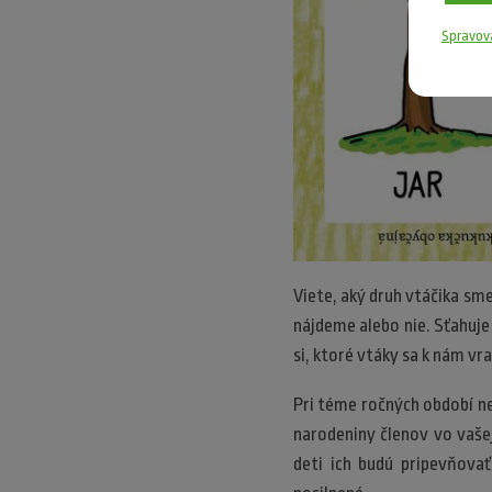
Spravov
Viete, aký druh vtáčika sme
nájdeme alebo nie. Sťahuje
si, ktoré vtáky sa k nám 
Pri téme ročných období ne
narodeniny členov vo vašej 
deti ich budú pripevňova