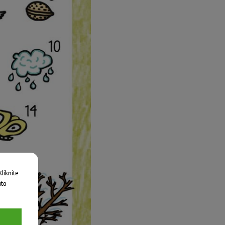
liknite
uto