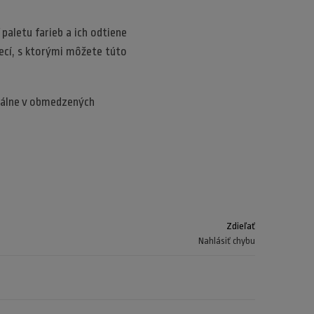
paletu farieb a ich odtiene
vecí, s ktorými môžete túto
ntálne v obmedzených
Zdieľať
Nahlásiť chybu