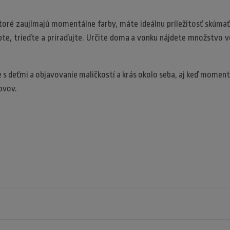
ktoré zaujímajú momentálne farby, máte ideálnu príležitosť skúmať 
epte, trieďte a priraďujte. Určite doma a vonku nájdete množstvo 
 s deťmi a objavovanie maličkostí a krás okolo seba, aj keď mome
ovov.