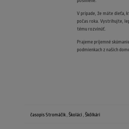
posilnené.
V prípade, že máte dieťa, 
počas roka. Vystrihujte, l
tému rozvinúť.
Prajeme príjemné skúmanie
podmienkach z našich dom
časopis Stromáčik
,
Školáci
,
Škôlkári