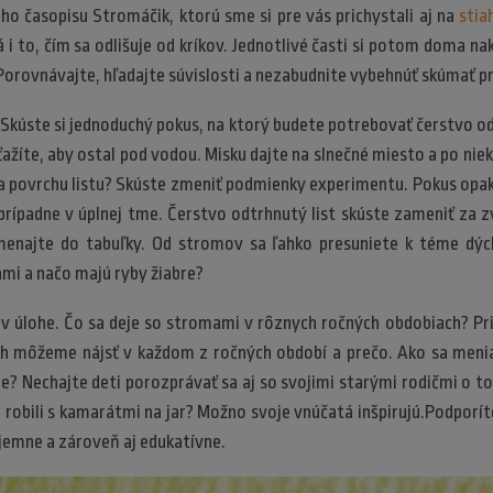
ho časopisu Stromáčik, ktorú sme si pre vás prichystali aj na
stia
 i to, čím sa odlišuje od kríkov. Jednotlivé časti si potom doma na
Porovnávajte, hľadajte súvislosti a nezabudnite vybehnúť skúmať pr
Skúste si jednoduchý pokus, na ktorý budete potrebovať čerstvo od
ťažíte, aby ostal pod vodou. Misku dajte na slnečné miesto a po nie
 na povrchu listu? Skúste zmeniť podmienky experimentu. Pokus opa
prípadne v úplnej tme. Čerstvo odtrhnutý list skúste zameniť za 
menajte do tabuľky. Od stromov sa ľahko presuniete k téme dých
ami a načo majú ryby žiabre?
 úlohe. Čo sa deje so stromami v rôznych ročných obdobiach? Pri
ch môžeme nájsť v každom z ročných období a prečo. Ako sa menia
e? Nechajte deti porozprávať sa aj so svojimi starými rodičmi o to
i robili s kamarátmi na jar? Možno svoje vnúčatá inšpirujú.Podporít
íjemne a zároveň aj edukatívne.