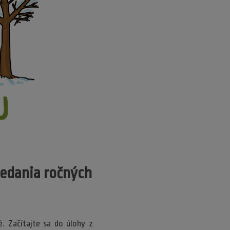
riedania ročných
. Začítajte sa do úlohy z