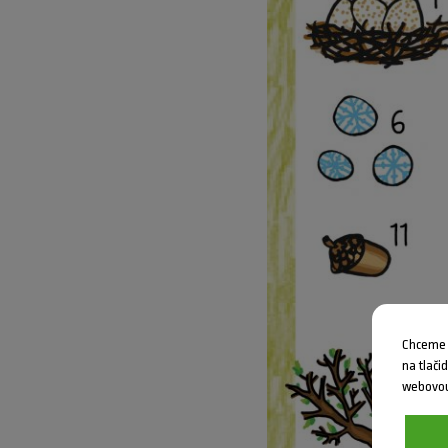
Chceme V
na tlači
webovou