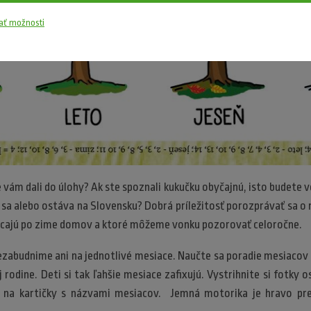
ať možnosti
 vám dali do úlohy? Ak ste spoznali kukučku obyčajnú, isto budete ve
 sa alebo ostáva na Slovensku? Dobrá príležitosť porozprávať sa o 
vracajú po zime domov a ktoré môžeme vonku pozorovať celoročne.
zabudnime ani na jednotlivé mesiace. Naučte sa poradie mesiacov v 
rodine. Deti si tak ľahšie mesiace zafixujú. Vystrihnite si fotky o
ť na kartičky s názvami mesiacov. Jemná motorika je hravo pre