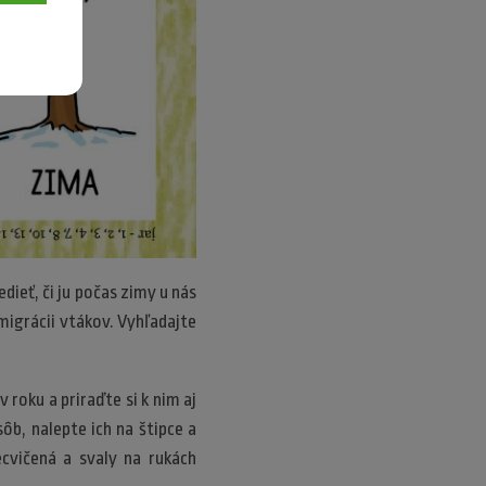
dieť, či ju počas zimy u nás
migrácii vtákov. Vyhľadajte
roku a priraďte si k nim aj
sôb, nalepte ich na štipce a
cvičená a svaly na rukách