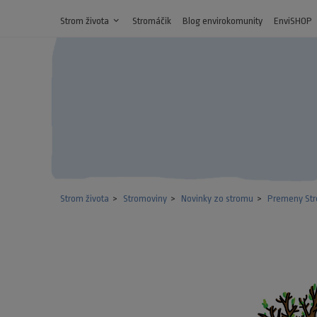
Strom života
expand_more
Stromáčik
Blog envirokomunity
EnviSHOP
Strom života
Stromoviny
Novinky zo stromu
Premeny St