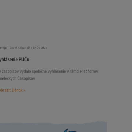
erejnil: Jozef Kahan dňa 07.05.2026
yhlásenie PUČu
 časopisov vydalo spoločné vyhlásenie v rámci Platformy
meleckých Časopisov
braziť článok »