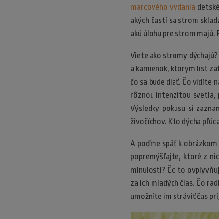
marcového vydania
detské
akých častí sa strom skladá
akú úlohu pre strom majú. 
Viete ako stromy dýchajú? 
a kamienok, ktorým list za
čo sa bude diať. Čo vidíte
rôznou intenzitou svetla, 
Výsledky pokusu si zazna
živočíchov. Kto dýcha pľúc
A poďme späť k obrázkom v
popremýšľajte, ktoré z ni
minulosti? Čo to ovplyvňuj
za ich mladých čias. Čo rad
umožníte im stráviť čas pr