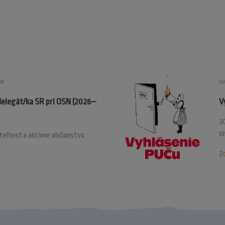
26
Uv
delegát/ka SR pri OSN (2026–
V
20
U
ateľnosť a aktívne občianstvo
Zo