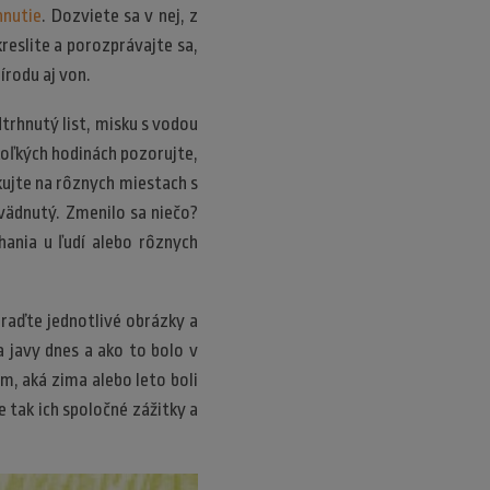
hnutie
. Dozviete sa v nej, z
kreslite a porozprávajte sa,
írodu aj von.
trhnutý list, misku s vodou
koľkých hodinách pozorujte,
kujte na rôznych miestach s
zvädnutý. Zmenilo sa niečo?
ania u ľudí alebo rôznych
raďte jednotlivé obrázky a
 javy dnes a ako to bolo v
m, aká zima alebo leto boli
e tak ich spoločné zážitky a