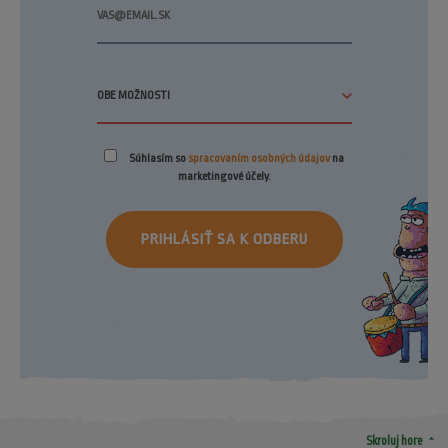
Súhlasím so
spracovaním osobných údajov
na
marketingové účely.
PRIHLÁSIŤ SA K ODBERU
arrow_drop_up
Skroluj hore