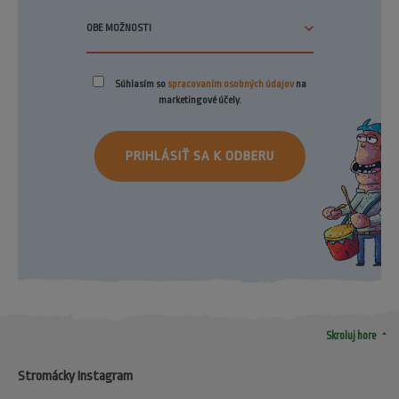
Súhlasím so
spracovaním osobných údajov
na
marketingové účely.
PRIHLÁSIŤ SA K ODBERU
arrow_drop_up
Skroluj hore
Stromácky Instagram