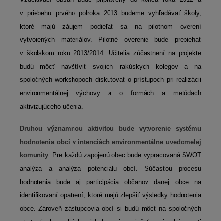
v priebehu prvého polroka 2013 budeme vyhľadávať školy,
ktoré majú záujem podieľať sa na pilotnom overení
vytvorených materiálov. Pilotné overenie bude prebiehať
v školskom roku 2013/2014. Učitelia zúčastnení na projekte
budú môcť navštíviť svojich rakúskych kolegov a na
spoločných workshopoch diskutovať o prístupoch pri realizácii
environmentálnej výchovy a o formách a metódach
aktivizujúceho učenia.
Druhou významnou aktivitou bude vytvorenie systému
hodnotenia obcí v intenciách environmentálne uvedomelej
komunity
. Pre každú zapojenú obec bude vypracovaná SWOT
analýza a analýza potenciálu obcí. Súčasťou procesu
hodnotenia bude aj participácia občanov danej obce na
identifikovaní opatrení, ktoré majú zlepšiť výsledky hodnotenia
obce. Zároveň zástupcovia obcí si budú môcť na spoločných