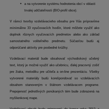
a na vytvorenie systému hodnotenia obcí v oblasti
trvalej udržateľnosti (BIO-profil obce).
V rámci tvorby vzdelávacieho obsahu pre Vás pripravíme
minimálne 33 vyučovacích hodín
, ktoré môžete využiť ako
doplnok rôznych vyučovacích predmetov alebo ako základ
samostatného voliteľného predmetu. Súčasťou budú aj
odporúčané aktivity pre poobedné krúžky.
Vzdelávací materiál bude obsahovať východiskový učebný
text, ktorý je možné využiť ako učebnicu, ďalej pracovný zošiť
pre žiaka, metodiku pre učiteľa a on-line prezentáciu. Všetky
vytvorené materiály budú korešpondovať so vzdelávacích
obsahom stanoveným v štátnom vzdelávacom programe.
Prepojenosť jednotlivých ponúkaných tém bude zobrazená na
myšlienkovej mape.
Vzdelávací obsah bude pripravený do konca roka 2012 a