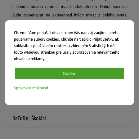
s dobrou praxou v rámci trvalej udržateľnosti. Dobrá prax sa
bude zameriavať na skúsenosti iných miest z celého sveta
v oblasti prijímania opatrení podporujúcich trvalú udržateľnosť.
V rámci výberu príkladov dobrej praxe sa budeme zameriavať
Chceme Vám prinášať obsah, ktorý Vás naozaj zaujíma, preto
používame súbory cookies. Kliknite na tlačidlo Prijať všetky, ak
na také skúseností obcí, ktoré je možné realizovať aj na
súhlasíte s používaním cookies a zbieraním štatistických dát
Slovensku.
touto webovou stránkou pre účely zobrazovania relevantného
obsahu a reklamy.
Súhlas
Spravovať možnosti
Zdieľať
Nahlásiť chybu
BeFoRe
,
Školáci