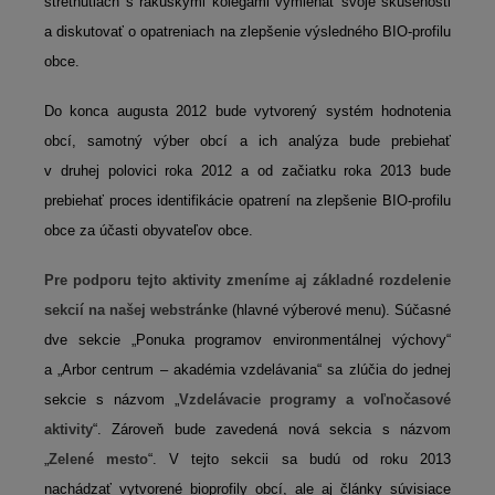
stretnutiach s rakúskymi kolegami vymieňať svoje skúsenosti
a diskutovať o opatreniach na zlepšenie výsledného BIO-profilu
obce.
Do konca augusta 2012 bude vytvorený systém hodnotenia
obcí, samotný výber obcí a ich analýza bude prebiehať
v druhej polovici roka 2012 a od začiatku roka 2013 bude
prebiehať proces identifikácie opatrení na zlepšenie BIO-profilu
obce za účasti obyvateľov obce.
Pre podporu tejto aktivity zmeníme aj základné rozdelenie
sekcií na našej webstránke
(hlavné výberové menu). Súčasné
dve sekcie „Ponuka programov environmentálnej výchovy“
a „Arbor centrum – akadémia vzdelávania“ sa zlúčia do jednej
sekcie s názvom „
Vzdelávacie programy a voľnočasové
aktivity
“. Zároveň bude zavedená nová sekcia s názvom
„
Zelené mesto
“. V tejto sekcii sa budú od roku 2013
nachádzať vytvorené bioprofily obcí, ale aj články súvisiace