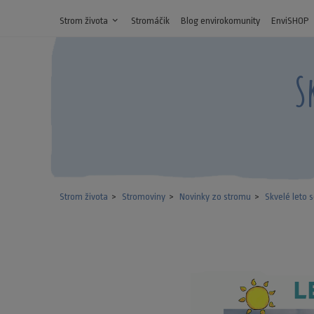
Strom života
expand_more
Stromáčik
Blog envirokomunity
EnviSHOP
S
Strom života
Stromoviny
Novinky zo stromu
Skvelé leto 