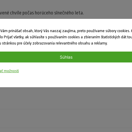
vené chvíle počas horúceho slnečného leta.
ám prinášať obsah, ktorý Vás naozaj zaujíma, preto používame súbory cookies. K
dlo Prijať všetky, ak súhlasíte s používaním cookies a zbieraním štatistických dát to
 stránkou pre účely zobrazovania relevantného obsahu a reklamy.
Súhlas
ať možnosti