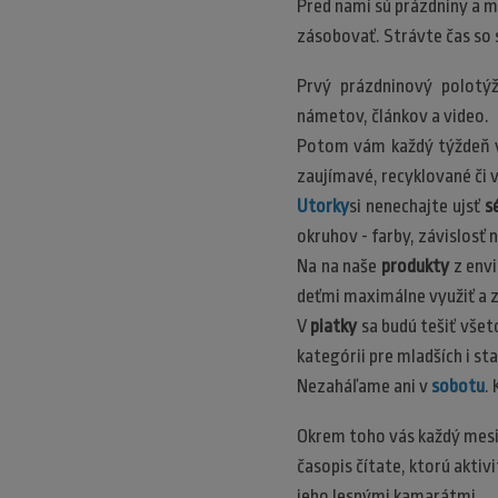
Pred nami sú prázdniny a m
zásobovať. Strávte čas so 
Prvý prázdninový polotý
námetov, článkov a video.
Potom vám každý týždeň
zaujímavé, recyklované či 
Utorky
si nenechajte ujsť
s
okruhov - farby, závislosť n
Na na naše
produkty
z envi
deťmi maximálne využiť a z
V
piatky
sa budú tešiť všet
kategórii pre mladších i st
Nezaháľame ani v
sobotu
.
Okrem toho vás každý mes
časopis čítate, ktorú aktivi
jeho lesnými kamarátmi.