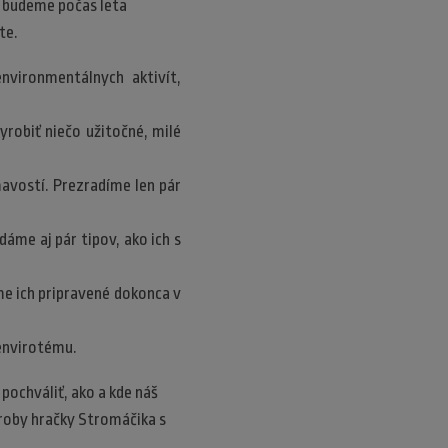
s budeme počas leta
čte.
vironmentálnych aktivít,
vyrobiť niečo užitočné, milé
vostí. Prezradíme len pár
dáme aj pár tipov, ako ich s
áme ich pripravené dokonca v
envirotému.
pochváliť, ako a kde náš
výroby hračky Stromáčika s