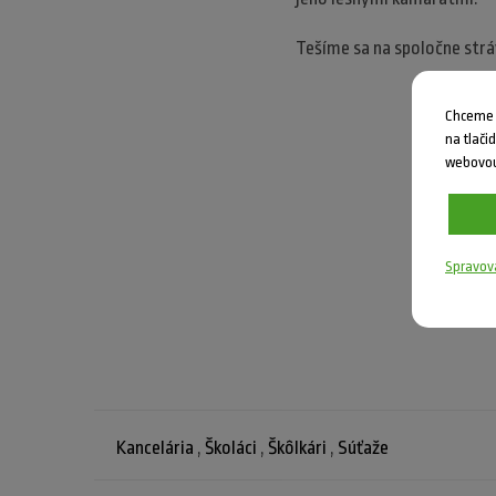
Tešíme sa na spoločne strá
Chceme V
na tlači
webovou
Spravov
Kancelária
,
Školáci
,
Škôlkári
,
Súťaže