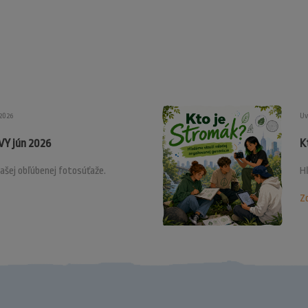
.2026
Uv
Y jún 2026
K
ašej obľúbenej fotosúťaže.
H
Zo