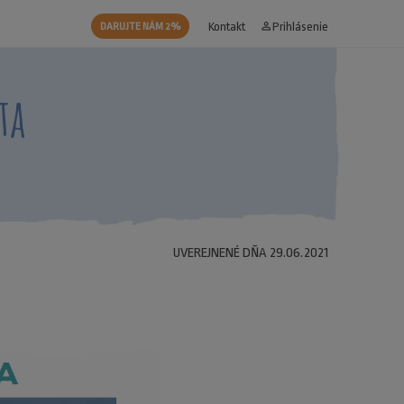
Kontakt
person_outline
Prihlásenie
DARUJTE NÁM 2%
ta
UVEREJNENÉ DŇA 29.06.2021