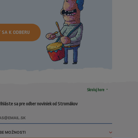
Ť SA K ODBERU
arrow_drop_up
Skroluj hore
ihláste sa pre odber noviniek od Stromákov