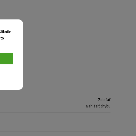
liknite
uto
Zdieľať
Nahlásiť chybu