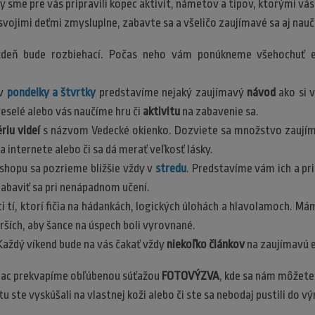
y sme pre vás pripravili kopec aktivít, námetov a tipov, ktorými vá
svojimi deťmi zmysluplne, zabavte sa a všeličo zaujímavé sa aj nau
ždeň bude rozbiehací. Počas neho vám ponúkneme všehochuť en
 v
pondelky a štvrtky
predstavíme nejaký zaujímavý
návod
ako si 
veselé alebo vás naučíme hru či
aktivitu
na zabavenie sa.
ériu videí
s názvom Vedecké okienko. Dozviete sa množstvo zaujíma
a internete alebo či sa dá merať veľkosť lásky.
shopu sa pozrieme bližšie vždy v
stredu
. Predstavíme vám ich a pri
abaviť sa pri nenápadnom učení.
ci tí, ktorí fičia na hádankách, logických úlohách a hlavolamoch. M
arších, aby šance na úspech boli vyrovnané.
 Každý víkend bude na vás čakať vždy
niekoľko článkov
na zaujímavú 
iac prekvapíme obľúbenou súťažou
FOTOVÝZVA
, kde sa nám môžete 
tu ste vyskúšali na vlastnej koži alebo či ste sa nebodaj pustili do 