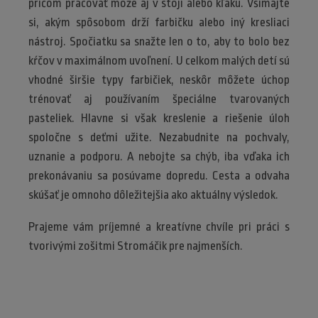
pričom pracovať môže aj v stoji alebo kľaku. Všímajte
si, akým spôsobom drží farbičku alebo iný kresliaci
nástroj. Spočiatku sa snažte len o to, aby to bolo bez
kŕčov v maximálnom uvoľnení. U celkom malých detí sú
vhodné širšie typy farbičiek, neskôr môžete úchop
trénovať aj používaním špeciálne tvarovaných
pasteliek. Hlavne si však kreslenie a riešenie úloh
spoločne s deťmi užite. Nezabudnite na pochvaly,
uznanie a podporu. A nebojte sa chýb, iba vďaka ich
prekonávaniu sa posúvame dopredu. Cesta a odvaha
skúšať je omnoho dôležitejšia ako aktuálny výsledok.
Prajeme vám príjemné a kreatívne chvíle pri práci s
tvorivými zošitmi Stromáčik pre najmenších.