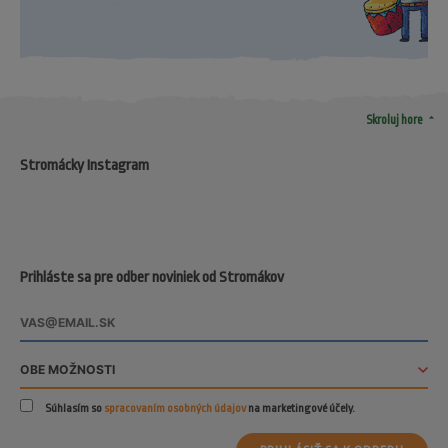
arrow_drop_up
Skroluj hore
Stromácky Instagram
Prihláste sa pre odber noviniek od Stromákov
Súhlasím so
spracovaním osobných údajov
na marketingové účely.