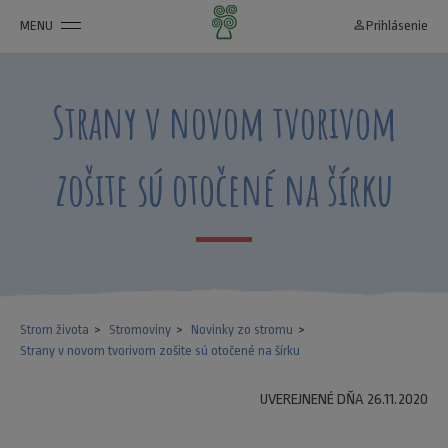
MENU
person_outline
Prihlásenie
Strany v novom tvorivom
zošite sú otočené na šírku
Strom života
Stromoviny
Novinky zo stromu
Strany v novom tvorivom zošite sú otočené na šírku
UVEREJNENÉ DŇA 26.11.2020