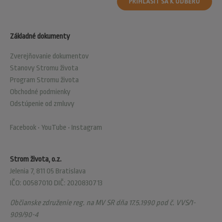
PRIHLÁSIŤ SA K ODBERU
Základné dokumenty
Zverejňovanie dokumentov
Stanovy Stromu života
Program Stromu života
Obchodné podmienky
Odstúpenie od zmluvy
Facebook
•
YouTube
•
Instagram
Strom života, o.z.
Jelenia 7, 811 05 Bratislava
IČO: 00587010 DIČ: 2020830713
Občianske združenie reg. na MV SR dňa 17.5.1990 pod č. VVS/1-
909/90-4