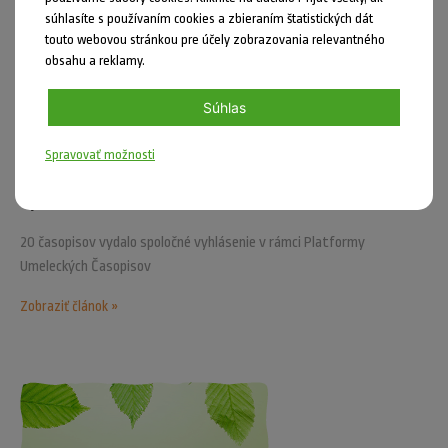
súhlasíte s používaním cookies a zbieraním štatistických dát
touto webovou stránkou pre účely zobrazovania relevantného
obsahu a reklamy.
Súhlas
Spravovať možnosti
Uverejnil: Jozef Kahan dňa 07.05.2026
Vyhlásenie PUČu
20 časopisov vydalo spoločné vyhlásenie v rámci Platformy
Umeleckých Časopisov
Zobraziť článok »