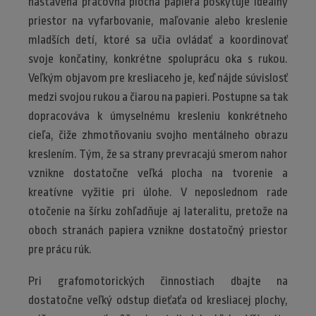
nastavená pracovná plocha papiera poskytuje ideálny
priestor na vyfarbovanie, maľovanie alebo kreslenie
mladších detí, ktoré sa učia ovládať a koordinovať
svoje končatiny, konkrétne spoluprácu oka s rukou.
Veľkým objavom pre kresliaceho je, keď nájde súvislosť
medzi svojou rukou a čiarou na papieri. Postupne sa tak
dopracováva k úmyselnému kresleniu konkrétneho
cieľa, čiže zhmotňovaniu svojho mentálneho obrazu
kreslením. Tým, že sa strany prevracajú smerom nahor
vznikne dostatočne veľká plocha na tvorenie a
kreatívne vyžitie pri úlohe. V neposlednom rade
otočenie na šírku zohľadňuje aj lateralitu, pretože na
oboch stranách papiera vznikne dostatočný priestor
pre prácu rúk.
Pri grafomotorických činnostiach dbajte na
dostatočne veľký odstup dieťaťa od kresliacej plochy,