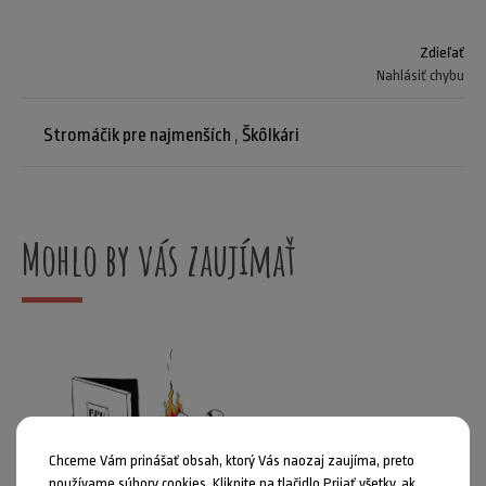
Zdieľať
Nahlásiť chybu
Stromáčik pre najmenších
,
Škôlkári
Mohlo by vás zaujímať
Chceme Vám prinášať obsah, ktorý Vás naozaj zaujíma, preto
používame súbory cookies. Kliknite na tlačidlo Prijať všetky, ak