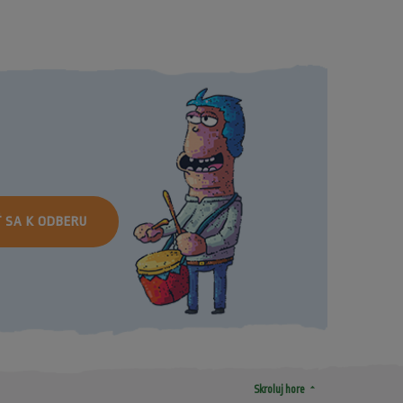
Ť SA K ODBERU
arrow_drop_up
Skroluj hore