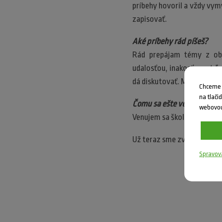
príbehy hovoril a vždy vym
zapisovať.
Aké príbehy rád píšeš?
Rád prepájam témy z obla
udalosťou, inakosťou, atď. 
dá diskutovať. Myslím, že 
Chceme V
na tlači
Čomu sa ešte venuješ?
webovou
Venujem sa školeniam sociál
Už teraz sme zvedaví, aké p
Spravov