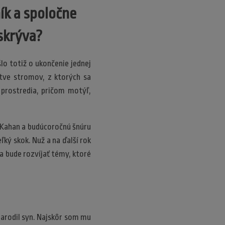
ík a spoločne
skrýva?
šlo totiž o ukončenie jednej
stve stromov, z ktorých sa
o prostredia, pričom motýľ,
 Kahan a budúcoročnú šnúru
ľký skok. Nuž a na ďalší rok
 a bude rozvíjať témy, ktoré
 narodil syn. Najskôr som mu