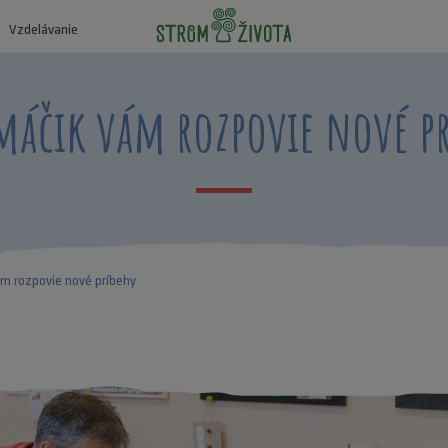
Vzdelávanie
máčik vám rozpovie nové pr
ám rozpovie nové príbehy