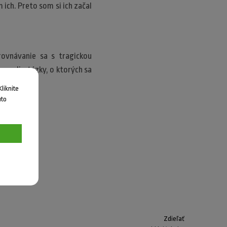
ich. Preto som si ich začal
rovnávanie sa s tragickou
dzovali otázky, o ktorých sa
lnú väzbu.
liknite
uto
 dýchaniu.
Zdieľať