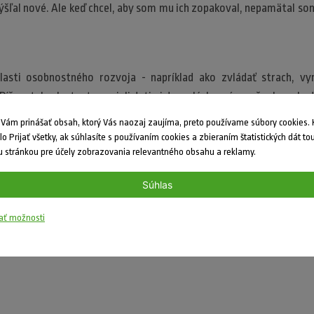
ýšľal nové. Ale keď chcel, aby som mu ich zopakoval, nepamätal som 
sti osobnostného rozvoja - napríklad ako zvládať strach, vy
Píšem tak, aby texty zaujali deti aj dospelých a zároveň, aby vzbu
takéto spoločné čítanie spája a vytvára medzi rodičom a dieťaťom si
ám prinášať obsah, ktorý Vás naozaj zaujíma, preto používame súbory cookies. K
dlo Prijať všetky, ak súhlasíte s používaním cookies a zbieraním štatistických dát to
 stránkou pre účely zobrazovania relevantného obsahu a reklamy.
nych zručností - komunikácii, konfliktom a zvládaniu stresu. A tiež
Súhlas
ríbehy zvieratká v Danielovom podaní zažijú. Tešíte sa aj vy?
ať možnosti