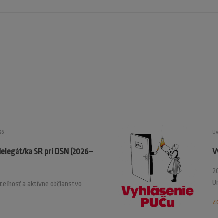
26
Uv
delegát/ka SR pri OSN (2026–
V
20
U
ateľnosť a aktívne občianstvo
Zo