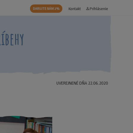
Kontakt
person_outline
Prihlásenie
DARUJTE NÁM 2%
íbehy
UVEREJNENÉ DŇA 22.06.2020