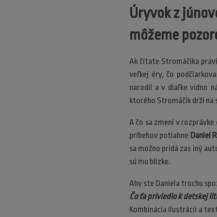
Úryvok z júnov
môžeme pozorov
Ak čítate Stromáčika pravid
veľkej éry, čo podčiarkov
narodil a v diaľke vidno n
ktorého Stromáčik drží na 
A čo sa zmení v rozprávke
príbehov potiahne
Daniel 
sa možno pridá zas iný auto
sú mu blízke.
Aby ste Daniela trochu spoz
Čo ťa priviedlo k detskej li
Kombinácia ilustrácií a tex