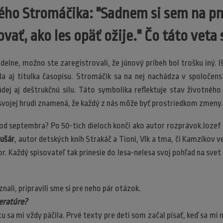
ého Stromáčika: "Sadnem si sem na pn
ať, ako les opäť ožije." Čo táto veta 
elne, možno ste zaregistrovali, že júnový príbeh bol trošku iný. I
ala aj titulka časopisu. Stromáčik sa na nej nachádza v spoločen
ádej aj deštrukčnú silu. Táto symbolika reflektuje stav životnéh
svojej hrudi znamená, že každý z nás môže byť prostriedkom zmeny.
 od septembra? Po 50-tich dieloch končí ako autor rozprávok Jozef
Rušár
, autor detských kníh Strakáč a Tioni, Vlk a tma, či Kamzíkov ve
r. Každý spisovateľ tak prinesie do lesa-nelesa svoj pohľad na svet
nali, pripravili sme si pre neho pár otázok.
teratúre?
tu sa mi vždy páčila. Prvé texty pre deti som začal písať, keď sa mi