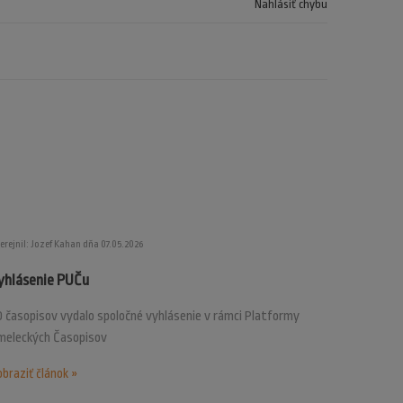
Nahlásiť chybu
erejnil: Jozef Kahan dňa 07.05.2026
yhlásenie PUČu
 časopisov vydalo spoločné vyhlásenie v rámci Platformy
meleckých Časopisov
braziť článok »