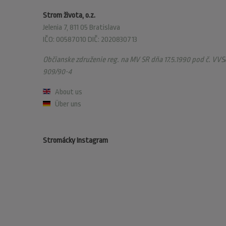
Strom života, o.z.
Jelenia 7, 811 05 Bratislava
IČO: 00587010 DIČ: 2020830713
Občianske združenie reg. na MV SR dňa 17.5.1990 pod č. VVS/
909/90-4
About us
Über uns
Stromácky Instagram