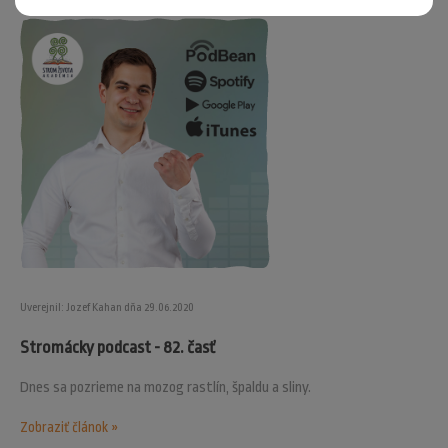
Uverejnil: Jozef Kahan dňa 29.06.2020
Stromácky podcast - 82. časť
Dnes sa pozrieme na mozog rastlín, špaldu a sliny.
Zobraziť článok »