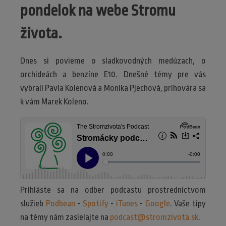
pondelok na webe Stromu
života.
Dnes si povieme o sladkovodných medúzach, o
orchideách a benzíne E10. Dnešné témy pre vás
vybrali Pavla Kolenová a Monika Pjechová, prihovára sa
k vám Marek Koleno.
Prihláste sa na odber podcastu prostredníctvom
služieb
Podbean
-
Spotify
-
iTunes
-
Google
. Vaše tipy
na témy nám zasielajte na
podcast@stromzivota.sk
.