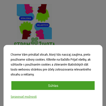
Chceme Vám prinášať obsah, ktorý Vás naozaj zaujíma, preto
Uverejnil: Anna Uhrinová dňa 12.09.2022
používame súbory cookies. Kliknite na tlačidlo Prijať všetky, ak
súhlasíte s používaním cookies a zbieraním štatistických dát
Krajina mladých vás inšpiruje
touto webovou stránkou pre účely zobrazovania relevantného
obsahu a reklamy.
Rozširovať povedomie o klimatickej zmene treba vždy. Radi sme sa
pridali.
Súhlas
Zobraziť článok »
Spravovať možnosti