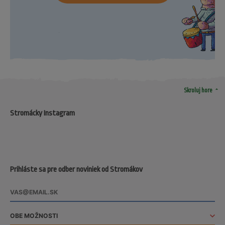
arrow_drop_up
Skroluj hore
Stromácky Instagram
Prihláste sa pre odber noviniek od Stromákov