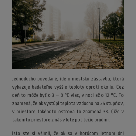
Jednoducho povedané, ide o mestskú zástavbu, ktorá
vykazuje badateľne vyššie teploty oproti okoliu. Cez
deň to môže byť o 3 – 8 °C viac, v noci až o 12 °C. To
znamená, že ak vystúpi teplota vzduchu na 25 stupňov,
v priestore takéhoto ostrova to znamená 33. Čiže v
takomto priestore z nás v lete pot tečie prúdmi.
Isto ste si všimli, že ak sa v horúcom letnom dni