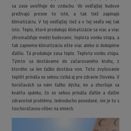
sa zase uvoľňuje do vzduchu. Vo vedľajšej budove
prežívajú presne to isté, a tak tiež zapínajú
klimatizáciu. V tej vedľajšej tiež a v tej vedľa nej tak
isto. Teplo, ktoré produkujú klimatizácie sa viac a viac
zhromažďuje medzi budovami, teplota vonku stúpa, a
tak zapneme klimatizáciu ešte viac alebo si dokúpime
ďalšiu. Tá produkuje zasa teplo. Teplota vonku stúpa.
Týmto sa dostávame do začarovaného kruhu, z
ktorého sa len ťažko dostáva von. Toto zvyšovanie
teplôt prináša so sebou riziká aj pre zdravie človeka. V
horúčavách sa nám ťažko dýcha, no a zhoršuje sa
kvalita spánku, čo so sebou prináša ďalšie a ďalšie
zdravotné problémy. Jednoducho povedané, nie je to s
tou horúčavou vôbec na smiech.