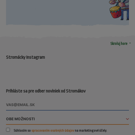
arrow_drop_up
Skroluj hore
Stromácky Instagram
Prihláste sa pre odber noviniek od Stromákov
Súhlasím so
spracovaním osobných údajov
na marketingové účely.