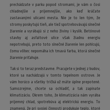
prechádzate v parku popod stromami, je vám o čosi
chladnejšie a príjemnejšie, ako keď kráčate
zastavanými ulicami mesta. Nie je to len tým, že
stromy poskytujú tieň, ale tiež spotrebovávajú slnečné
žiarenie a vyrábajú si z neho živiny i kyslík. Betónové
stavby aj asfaltové ulice však žiadnu energiu
nepotrebujú, preto toto slnečné žiarenie len pohlcujú,
čomu vôbec nepomáha ich tmavá farba, ktorá slnečné
žiarenie priťahuje.
Tak si to teraz predstavme. Pracujete v jednej z budov,
ktoré sa nachádzajú v tomto tepelnom ostrove. Je
vám horúco a všetky tričká už máte úplne prepotené.
Samozrejme, chcete sa ochladiť, a tak zapínate
klimatizáciu. Okrem toho, že klimatizácia nám vyrába
príjemný chlad, spotrebúva aj elektrickú energiu. To
znamená, že pri svojej činnosti produkuje teplo, ktoré