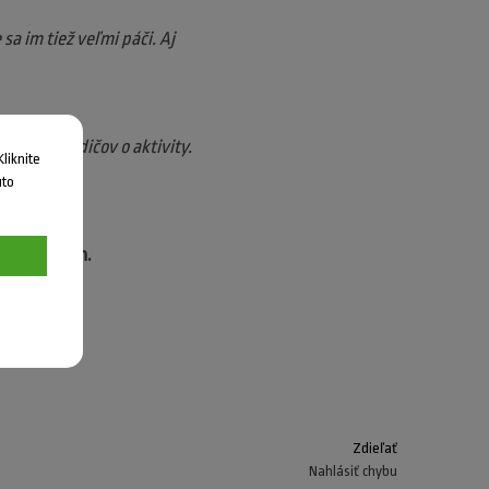
sa im tiež veľmi páči. Aj
 záujem rodičov o aktivity.
liknite
uto
pozývame von.
Zdieľať
Nahlásiť chybu