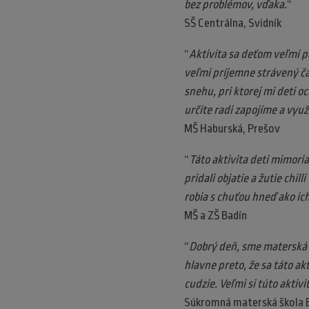
bez problémov, vďaka.
“
SŠ Centrálna, Svidník
“
Aktivita sa deťom veľmi pá
veľmi príjemne strávený ča
snehu, pri ktorej mi deti o
určite radi zapojíme a vy
MŠ Haburská, Prešov
“
Táto aktivita deti mimoria
pridali objatie a žutie chil
robia s chuťou hneď ako ich
MŠ a ZŠ Badín
“
Dobrý deň, sme materská š
hlavne preto, že sa táto ak
cudzie. Veľmi si túto aktivi
Súkromná materská škola B