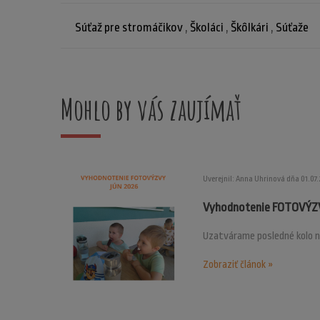
Súťaž pre stromáčikov
,
Školáci
,
Škôlkári
,
Súťaže
Mohlo by vás zaujímať
Uverejnil: Anna Uhrinová dňa 01.07
Vyhodnotenie FOTOVÝZV
Uzatvárame posledné kolo n
Zobraziť článok »