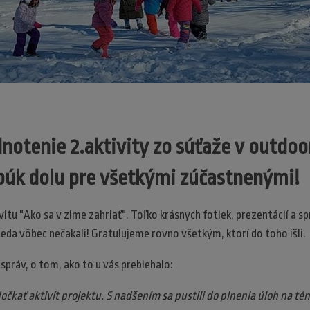
otenie 2.aktivity zo súťaže v outdo
obúk dolu pre všetkými zúčastnenými!
itu "Ako sa v zime zahriať". Toľko krásnych fotiek, prezentácií a sp
teda vôbec nečakali! Gratulujeme rovno všetkým, ktorí do toho išli.
 správ, o tom, ako to u vás prebiehalo:
čkať aktivít projektu. S nadšením sa pustili do plnenia úloh na tém