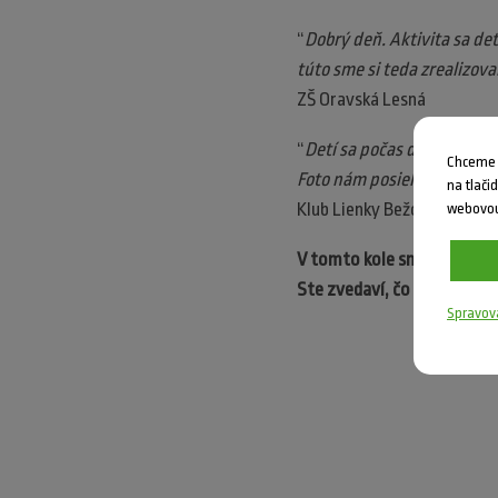
“
Dobrý deň. Aktivita sa deť
túto sme si teda zrealizovali
ZŠ Oravská Lesná
“
Detí sa počas dištančného 
Chceme V
Foto nám posielali priebež
na tlači
Klub Lienky Bežovce
webovou
V tomto kole sme vybrali 
Ste zvedaví, čo tam? Dozvi
Spravov