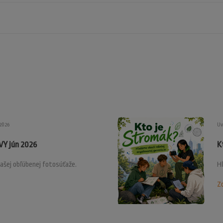
.2026
Uv
Y jún 2026
K
ašej obľúbenej fotosúťaže.
H
Zo