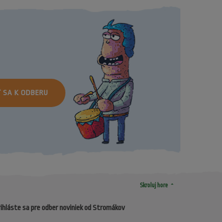
Ť SA K ODBERU
arrow_drop_up
Skroluj hore
ihláste sa pre odber noviniek od Stromákov