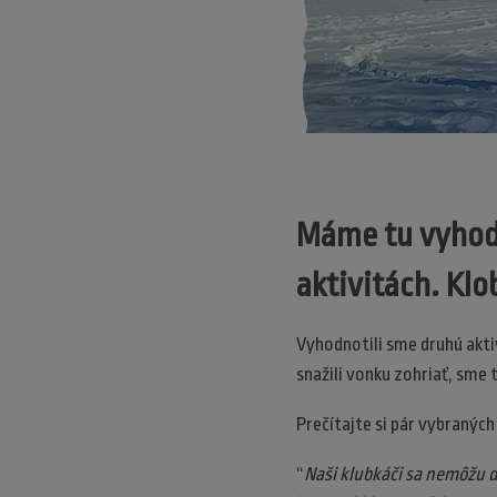
Máme tu vyhodn
aktivitách. Kl
Vyhodnotili sme druhú aktiv
snažili vonku zohriať, sme 
Prečítajte si pár vybraných
“
Naši klubkáči sa nemôžu do