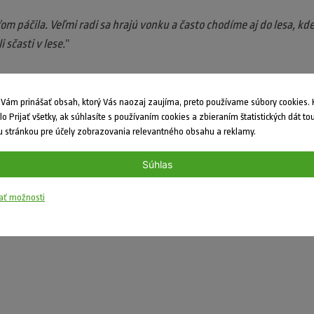
om páčila. Veľmi radi sa hrajú vonku a často chodíme aj do lesa, kde 
 sčasti v lese.
”
vzdelávania zapájali do aktivít, ktoré sme im zdávali, prekvapil nás
ám prinášať obsah, ktorý Vás naozaj zaujíma, preto používame súbory cookies. K
ne.
”
dlo Prijať všetky, ak súhlasíte s používaním cookies a zbieraním štatistických dát to
 stránkou pre účely zobrazovania relevantného obsahu a reklamy.
Spojenú školu zo Svidníka, kam posielame peknú cenu a ostatných 
Súhlas
ete sa zakrátko.
ať možnosti