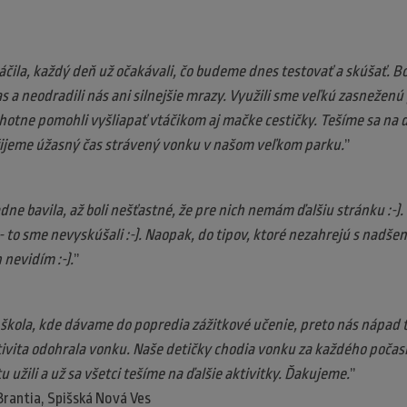
čila, každý deň už očakávali, čo budeme dnes testovať a skúšať. Bol
s a neodradili nás ani silnejšie mrazy. Využili sme veľkú zasneženú
chotne pomohli vyšliapať vtáčikom aj mačke cestičky. Tešíme sa na ď
užijeme úžasný čas strávený vonku v našom veľkom parku.
”
dne bavila, až boli nešťastné, že pre nich nemám ďalšiu stránku :-)
li - to sme nevyskúšali :-). Naopak, do tipov, ktoré nezahrejú s nadšen
 nevidím :-).
”
kola, kde dávame do popredia zážitkové učenie, preto nás nápad tej
tivita odohrala vonku. Naše detičky chodia vonku za každého počasia
tu užili a už sa všetci tešíme na ďalšie aktivitky. Ďakujeme.
”
rantia, Spišská Nová Ves