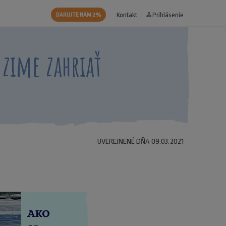
Kontakt
person_outline
Prihlásenie
DARUJTE NÁM 2%
 zime zahriať
UVEREJNENÉ DŇA 09.03.2021