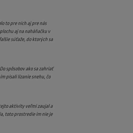
o to pre nich aj pre nás
 plochu aj na naháňačku v
alšie súťaže, do ktorých sa
. Do spôsobov ako sa zahriať
ím písali lízanie snehu, čo
to aktivity veľmi zaujal a
, toto prostredie im nie je