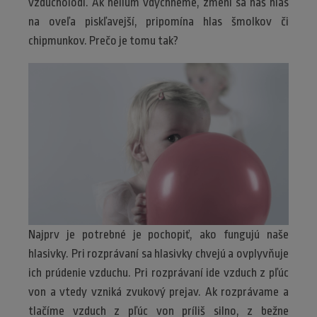
vzducholodí. Ak hélium vdýchneme, zmení sa náš hlas
na oveľa piskľavejší, pripomína hlas šmolkov či
chipmunkov. Prečo je tomu tak?
Najprv je potrebné je pochopiť, ako fungujú naše
hlasivky. Pri rozprávaní sa hlasivky chvejú a ovplyvňuje
ich prúdenie vzduchu. Pri rozprávaní ide vzduch z pľúc
von a vtedy vzniká zvukový prejav. Ak rozprávame a
tlačíme vzduch z pľúc von príliš silno, z bežne