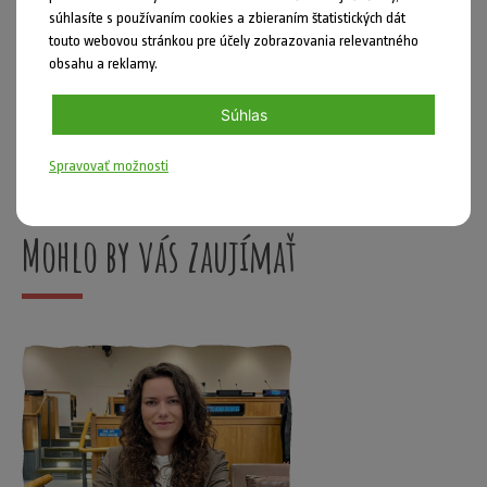
súhlasíte s používaním cookies a zbieraním štatistických dát
touto webovou stránkou pre účely zobrazovania relevantného
Zdieľať
obsahu a reklamy.
Nahlásiť chybu
Súhlas
Školáci
,
Skvelé leto
Spravovať možnosti
Mohlo by vás zaujímať