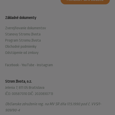
Základné dokumenty
Zverejňovanie dokumentov
Stanovy Stromu života
Program Stromu života
Obchodné podmienky
Odstúpenie od zmluvy
Facebook
•
YouTube
•
Instagram
Strom života, o.z.
Jelenia 7, 811 05 Bratislava
IČO: 00587010 DIČ: 2020830713
Občianske združenie reg. na MV SR dňa 17.5.1990 pod č. VVS/1-
909/90-4