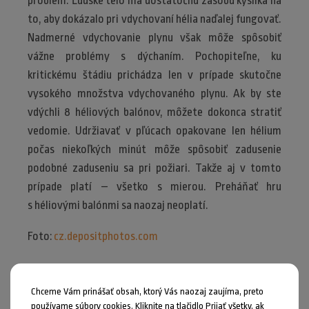
problém. Ľudské telo má dostatočnú zásobu kyslíka na
to, aby dokázalo pri vdychovaní hélia naďalej fungovať.
Nadmerné vdychovanie plynu však môže spôsobiť
vážne problémy s dýchaním. Pochopiteľne, ku
kritickému štádiu prichádza len v prípade skutočne
vysokého množstva vdychovaného plynu. Ak by ste
vdýchli 8 héliových balónov, môžete dokonca stratiť
vedomie. Udržiavať v pľúcach opakovane len hélium
počas niekoľkých minút môže spôsobiť zadusenie
podobné zaduseniu sa pri požiari. Takže aj v tomto
prípade platí – všetko s mierou. Preháňať hru
s héliovými balónmi sa naozaj neoplatí.
Foto:
cz.depositphotos.com
Chceme Vám prinášať obsah, ktorý Vás naozaj zaujíma, preto
používame súbory cookies. Kliknite na tlačidlo Prijať všetky, ak