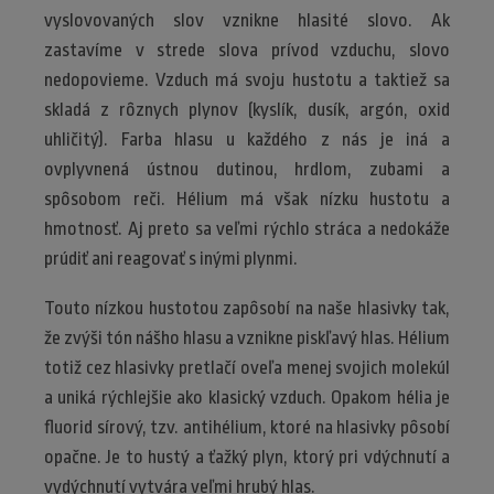
vyslovovaných slov vznikne hlasité slovo. Ak
zastavíme v strede slova prívod vzduchu, slovo
nedopovieme. Vzduch má svoju hustotu a taktiež sa
skladá z rôznych plynov (kyslík, dusík, argón, oxid
uhličitý). Farba hlasu u každého z nás je iná a
ovplyvnená ústnou dutinou, hrdlom, zubami a
spôsobom reči. Hélium má však nízku hustotu a
hmotnosť. Aj preto sa veľmi rýchlo stráca a nedokáže
prúdiť ani reagovať s inými plynmi.
Touto nízkou hustotou zapôsobí na naše hlasivky tak,
že zvýši tón nášho hlasu a vznikne piskľavý hlas. Hélium
totiž cez hlasivky pretlačí oveľa menej svojich molekúl
a uniká rýchlejšie ako klasický vzduch. Opakom hélia je
fluorid sírový, tzv. antihélium, ktoré na hlasivky pôsobí
opačne. Je to hustý a ťažký plyn, ktorý pri vdýchnutí a
vydýchnutí vytvára veľmi hrubý hlas.