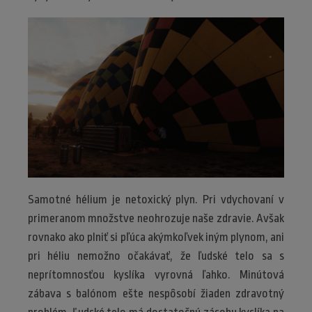
Samotné hélium je netoxický plyn. Pri vdychovaní v
primeranom množstve neohrozuje naše zdravie. Avšak
rovnako ako plniť si pľúca akýmkoľvek iným plynom, ani
pri héliu nemožno očakávať, že ľudské telo sa s
neprítomnosťou kyslíka vyrovná ľahko. Minútová
zábava s balónom ešte nespôsobí žiaden zdravotný