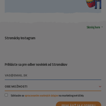
arrow_drop_up
Skroluj hore
Stromácky Instagram
Prihláste sa pre odber noviniek od Stromákov
Súhlasím so
spracovaním osobných údajov
na marketingové účely.
PRIHLÁSIŤ SA K ODBERU