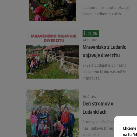
Ludanice nás opäť prekvapili
svojou nádhernou akciu.
Podujatia
24.09.2021
Mravenisko z Ludaníc
objavuje diverzitu
Skvelé podujatie od nášho
aktívneho klubu vás môže
inšpirovať.
30.10.2017
Deň stromov v
Ludaniciach
Stromy zlepšujú vzduch okolo
Chceme V
nás, celkovú klímu aj pôdne
na tlači
vlastnosti.