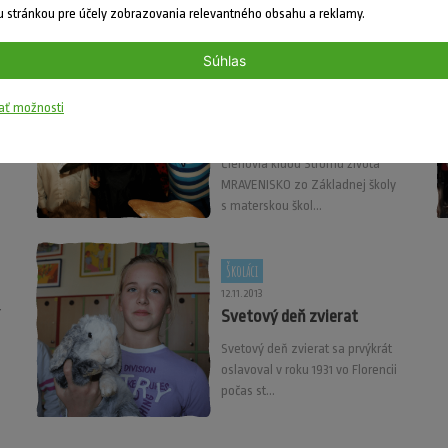
Európskej konfer...
 stránkou pre účely zobrazovania relevantného obsahu a reklamy.
Školáci
Súhlas
28.02.2014
Karnevalová zábava v
ať možnosti
klube MRAVENISKO
Členovia klubu Stromu života
MRAVENISKO zo Základnej školy
s materskou škol...
Školáci
12.11.2013
Svetový deň zvierat
Svetový deň zvierat sa prvýkrát
oslavoval v roku 1931 vo Florencii
počas st...