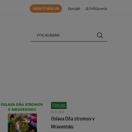
Kontakt
person_outline
Prihlásenie
DARUJTE NÁM 2%
Podujatia
02.11.2021
Oslava Dňa stromov v
Mravenisku