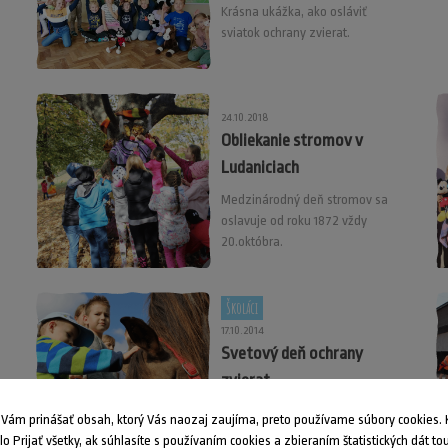
Krásna ukážka, ako osláviť
sviatok ochrany zvierat.
24.10.2018
Obliekanie stromov v
Ludaniciach
Medzinárodný deň stromov sa
oslavuje od roku 1872 vždy
20.októbra.
Školáci
17.10.2014
Svetový deň ochrany
zvierat
Svetový deň ochrany zvierat – 4.
ám prinášať obsah, ktorý Vás naozaj zaujíma, preto používame súbory cookies. K
október bol ustanovený na
dlo Prijať všetky, ak súhlasíte s používaním cookies a zbieraním štatistických dát to