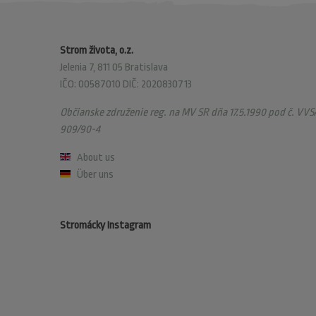
Strom života, o.z.
Jelenia 7, 811 05 Bratislava
IČO: 00587010 DIČ: 2020830713
Občianske združenie reg. na MV SR dňa 17.5.1990 pod č. VVS/
909/90-4
About us
Über uns
Stromácky Instagram