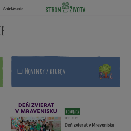
Vzdelávanie
ce
Novinky z klubov
Podujatia
11.10.2022
Deň zvierat v Mravenisku