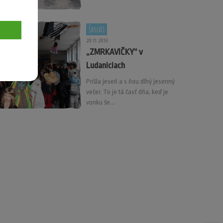
Školáci
20.11.2013
„ZMRKAVIČKY“ v
Ludaniciach
Prišla jeseň a s ňou dlhý jesenný
večer. To je tá časť dňa, keď je
vonku še...