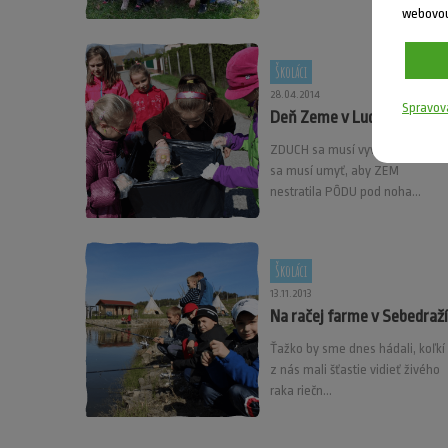
webovou
Školáci
28.04.2014
Spravov
Deň Zeme v Ludaniciach
ZDUCH sa musí vyvetrať, VODA
sa musí umyť, aby ZEM
nestratila PÔDU pod noha...
Školáci
13.11.2013
Na račej farme v Sebedraží
Ťažko by sme dnes hádali, koľkí
z nás mali šťastie vidieť živého
raka riečn...