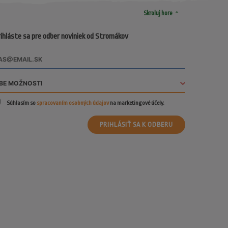
arrow_drop_up
Skroluj hore
ihláste sa pre odber noviniek od Stromákov
Súhlasím so
spracovaním osobných údajov
na marketingové účely.
PRIHLÁSIŤ SA K ODBERU