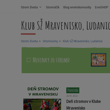
Strom života
expand_more
Stromáčik
Blog envirokomunity
EnviSHOP
Klub SŽ Mravenisko, Ludani
Strom života
Stromoviny
Klub SŽ Mravenisko, Ludanice
Novinky zo stromu
Podujatia
26.10.2022
Deň stromov v Klube
Mravenisko