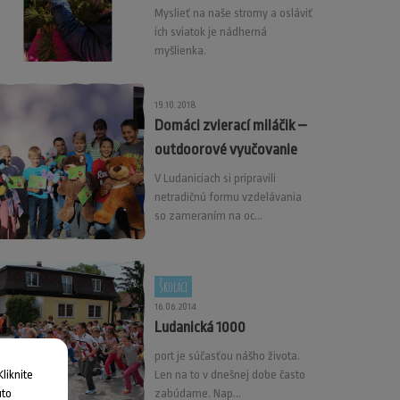
Myslieť na naše stromy a osláviť
ich sviatok je nádherná
myšlienka.
19.10.2018
Domáci zvierací miláčik –
outdoorové vyučovanie
V Ludaniciach si pripravili
netradičnú formu vzdelávania
so zameraním na oc...
Školáci
16.06.2014
Ludanická 1000
port je súčasťou nášho života.
liknite
Len na to v dnešnej dobe často
uto
zabúdame. Nap...