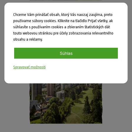
Chceme Vám prinášať obsah, ktorý Vás naozaj zaujíma, preto
Školáci
používame súbory cookies. Kliknite na tlačidlo Prijať všetky, ak
16.04.2012
súhlasíte s používaním cookies a zbieraním štatistických dát
Vyhodnotenie jarných súťaží 2012
touto webovou stránkou pre účely zobrazovania relevantného
obsahu a reklamy.
31.marec bol termínom uzávierky až troch jarných súťaží vyhlasovaných
Strom...
Súhlas
Spravovať možnosti