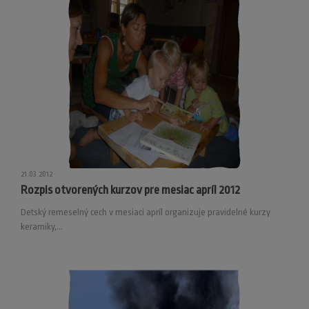
21.03.2012
Rozpis otvorených kurzov pre mesiac apríl 2012
Detský remeselný cech v mesiaci apríl organizuje pravidelné kurzy
keramiky,...