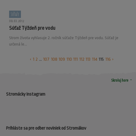
Súťaže
08.03.2012
Súťaž Týždeň pre vodu
Strom života vyhlasuje 2. ročník súťaže Týždeň pre vodu. Súťaž je
určená le...
‹
1
2
...
107
108
109
110
111
112
113
114
115
116
›
arrow_drop_up
Skroluj hore
Stromácky Instagram
Prihláste sa pre odber noviniek od Stromákov