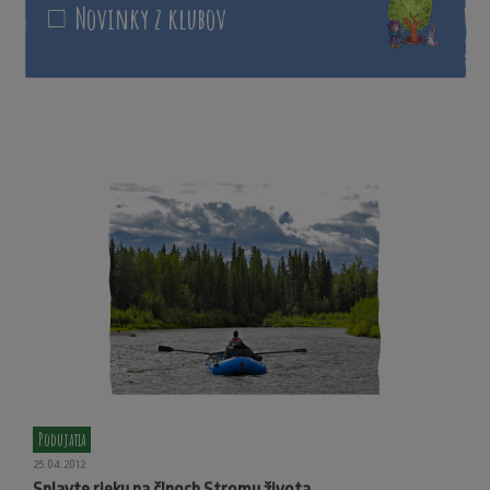
Novinky z klubov
Podujatia
25.04.2012
Splavte rieku na člnoch Stromu života