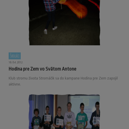
Školáci
18.04.2012
Hodina pre Zem vo Svätom Antone
Klub stromu života Stromáčik sa do kampane Hodina pre Zem zapojil
aktívne.