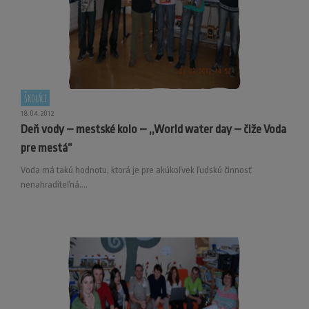
Školáci
18.04.2012
Deň vody – mestské kolo – ,,World water day – čiže Voda
pre mestá”
Voda má takú hodnotu, ktorá je pre akúkoľvek ľudskú činnosť
nenahraditeľná....