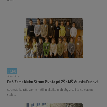
aj v r...
Školáci
19.04.2012
Deň Zeme Klubu Strom života pri ZŠ s MŠ Valaská Dubová
Stromáci ku Dňu Zeme riešili niekoľko úloh aby zistili čo sa vlastne
stalo...