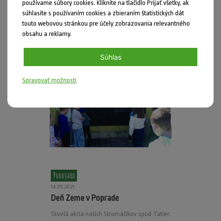
15.05.2025
používame súbory cookies. Kliknite na tlačidlo Prijať všetky, ak
Deň vo Včelárskej Paseke
súhlasíte s používaním cookies a zbieraním štatistických dát
touto webovou stránkou pre účely zobrazovania relevantného
Skvelý tip na výlet od Stromáčikov z Hlohovca.
obsahu a reklamy.
Súhlas
Spravovať možnosti
Podujatia
14.05.2025
Deň Zeme v Poprade
Skvelá akcia našich Stromáčikov spod Tatier.