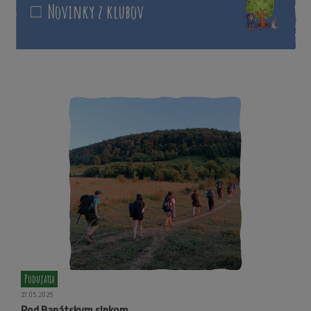
Novinky z klubov
Podujatia
27.05.2025
Pod Banátskym slnkom