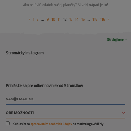
Ako osláviť sviatok našej planéty? Skvelý nápad je tu!
‹
1
2
...
9
10
11
12
13
14
15
...
115
116
›
arrow_drop_up
Skroluj hore
Stromácky Instagram
Prihláste sa pre odber noviniek od Stromákov
Súhlasím so
spracovaním osobných údajov
na marketingové účely.