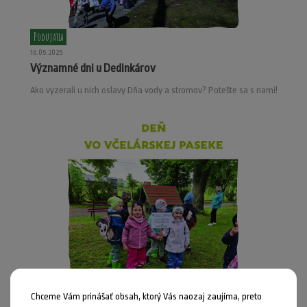
Podujatia
16.05.2025
Významné dni u Dedinkárov
Ako vyzerali u nich oslavy Dňa vody a stromov? Potešte sa s nami!
Podujatia
Chceme Vám prinášať obsah, ktorý Vás naozaj zaujíma, preto