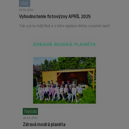
Súťaže
05.05.2025
Vyhodnotenie fotovýzvy APRÍL 2025
Tak a je tu máj! Nuž a z toho vyplýva úloha, uzavrieť apríl.
Podujatia
28.04.2025
Zdravá modrá planéta