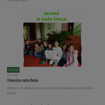
zamerané na pr...
Podujatia
27.05.2025
Zelená je naša škola
Stromáci z Bratislavy zorganizovali skvelé podujatie i vďaka nášmu
grantu.