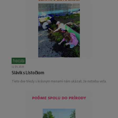
Podujatia
12.05.2025
Slávik s Lístočkom
Tieto dve triedy s krásnym menami nám ukázali, že netreba veľa.