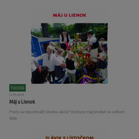
Podujatia
13.05.2025
Máj u Lienok
Prečo sa nepochváliť skvelou akciu? Bežovce máj privítali vo veľkom
štýle.