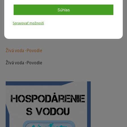
Súhlas
Spravovať možnosti
Živá voda -Povodie
Živá voda -Povodie