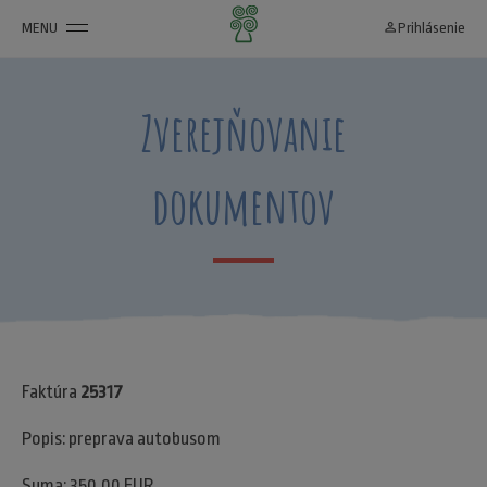
MENU
person_outline
Prihlásenie
Zverejňovanie
dokumentov
Faktúra
25317
Popis: preprava autobusom
Suma: 350,00 EUR