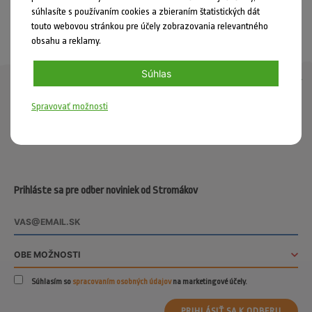
súhlasíte s používaním cookies a zbieraním štatistických dát
touto webovou stránkou pre účely zobrazovania relevantného
SPÄŤ
obsahu a reklamy.
Súhlas
arrow_drop_up
Skroluj hore
Spravovať možnosti
Stromácky Instagram
Prihláste sa pre odber noviniek od Stromákov
Súhlasím so
spracovaním osobných údajov
na marketingové účely.
PRIHLÁSIŤ SA K ODBERU