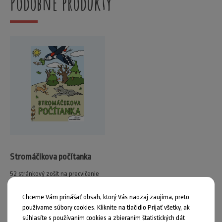
Podobné produkty
Stromáčikova počítanka
52 stránkový zošit na precvičenie
číslic a geometrických tv...
Chceme Vám prinášať obsah, ktorý Vás naozaj zaujíma, preto
3,50 €
používame súbory cookies. Kliknite na tlačidlo Prijať všetky, ak
súhlasíte s používaním cookies a zbieraním štatistických dát