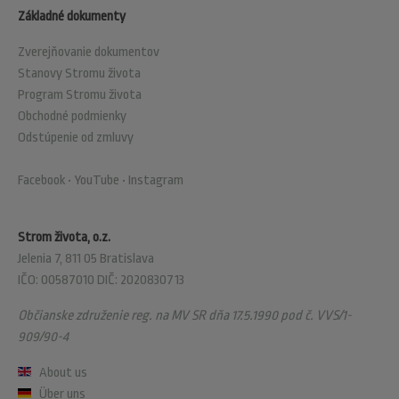
Základné dokumenty
Zverejňovanie dokumentov
Stanovy Stromu života
Program Stromu života
Obchodné podmienky
Odstúpenie od zmluvy
Facebook
•
YouTube
•
Instagram
Strom života, o.z.
Jelenia 7, 811 05 Bratislava
IČO: 00587010 DIČ: 2020830713
Občianske združenie reg. na MV SR dňa 17.5.1990 pod č. VVS/1-
909/90-4
About us
Über uns