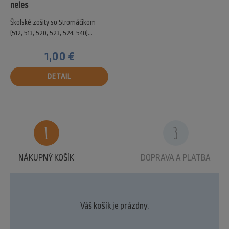
neles
Školské zošity so Stromáčikom
(512, 513, 520, 523, 524, 540)...
1,00 €
DETAIL
1
3
NÁKUPNÝ KOŠÍK
DOPRAVA A PLATBA
Váš košík je prázdny.