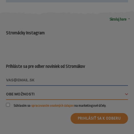
arrow_drop_up
Skroluj hore
Stromácky Instagram
Prihláste sa pre odber noviniek od Stromákov
Súhlasím so
spracovaním osobných údajov
na marketingové účely.
PRIHLÁSIŤ SA K ODBERU