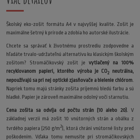
Školský eko-zošit formátu A4 v najvyššej kvalite. Zošit je
maximálne šetrný k prírode a zdobia ho autorské ilustrácie.
Chcete sa správať k životnému prostrediu zodpovedne a
hľadáte trvalo-udržateľnú alternatívu ku klasickým školským
zošitom? Stromáčikovský zošit je
vytlačený na 100%
recyklovanom papieri, ktorého výroba je CO
neutrálna,
2
nepoužívajú sa pri nej optické zjasňovače a bielenie chlórom
.
Napriek tomu majú stránky zošita príjemnú bledú farbu a sú
hladké. Papier je zároveň maximálne odolný voči starnutiu.
Cena zošita sa odvíja od počtu strán (10 alebo 20)
. V
základnej verzii má zošit 10 vnútorných strán a obálku z
2
tvrdého papiera (250 g/m
), ktorá chráni vnútorné listy pred
poškodením. Vďaka tomu nemusíte pri stromáčikovských