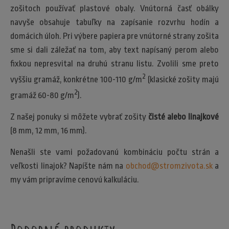
zošitoch používať plastové obaly. Vnútorná časť obálky
navyše obsahuje tabuľky na zapísanie rozvrhu hodín a
domácich úloh. Pri výbere papiera pre vnútorné strany zošita
sme si dali záležať na tom, aby text napísaný perom alebo
fixkou nepresvital na druhú stranu listu. Zvolili sme preto
2
vyššiu gramáž, konkrétne 100-110 g/m
(klasické zošity majú
2
gramáž 60-80 g/m
).
Z našej ponuky si môžete vybrať zošity
čisté alebo linajkové
(8 mm, 12 mm, 16 mm).
Nenašli ste vami požadovanú kombináciu počtu strán a
veľkosti linajok? Napíšte nám na
obchod@stromzivota.sk
a
my vám pripravíme cenovú kalkuláciu.