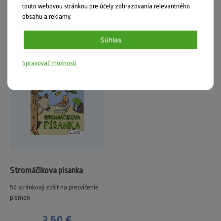
DO KOŠÍKA
touto webovou stránkou pre účely zobrazovania relevantného
obsahu a reklamy.
Súhlas
Spravovať možnosti
Stromáčikova písanka
50 stránkový zošit na precvičenie
písmen
3,50 €