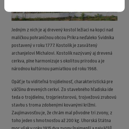
Jedným z nich je aj drevený kostol ležiaci na kopci nad
maličkou pohraničnou obcou Príkra neďaleko Svidníka
postavený v roku 1777. Kostolík je zasvätený
archanjelovi Michalovi. Kostolík nazývaný aj drevená
cerkva, plne harmonizuje s okolitou prírodou a je
národnou kultúrnou pamiatkou od roku 1968.
Opäť je tu viditeľná trojdielnosť, charakteristická pre
väčšinu drevených cerkví. Zo stavebného hľadiska ide
teda o trojdielnu, trojpriestorovú, trojvežovú zrubovú
stavbu s troma zdobenými kovanými krížmi.
Zaujímavosťou je, že chrám mal pôvodne tri zvony, z
toho jeden s hmotnosťou až 200 kg. Uhorská štátna
moc však v roku 1915 dva zvony (najmenší a najväčší)