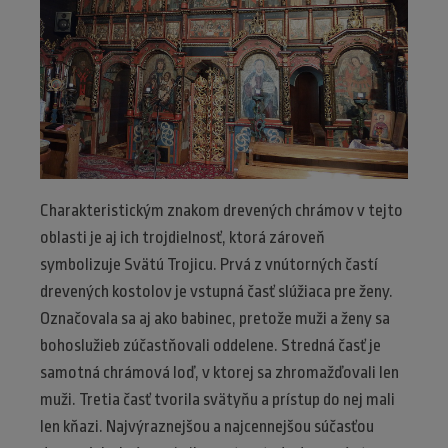
Charakteristickým znakom drevených chrámov v tejto
oblasti je aj ich trojdielnosť, ktorá zároveň
symbolizuje Svätú Trojicu. Prvá z vnútorných častí
drevených kostolov je vstupná časť slúžiaca pre ženy.
Označovala sa aj ako babinec, pretože muži a ženy sa
bohoslužieb zúčastňovali oddelene. Stredná časť je
samotná chrámová loď, v ktorej sa zhromažďovali len
muži. Tretia časť tvorila svätyňu a prístup do nej mali
len kňazi. Najvýraznejšou a najcennejšou súčasťou