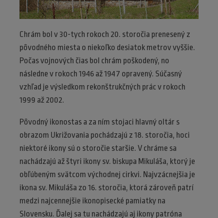
Chrám bol v 30-tych rokoch 20. storočia prenesený z
pôvodného miesta o niekoľko desiatok metrov vyššie.
Počas vojnových čias bol chrám poškodený, no
následne v rokoch 1946 až 1947 opravený. Súčasný
vzhľad je výsledkom rekonštrukčných prác v rokoch
1999 až 2002.
Pôvodný ikonostas a za ním stojaci hlavný oltár s
obrazom Ukrižovania pochádzajú z 18. storočia, hoci
niektoré ikony sú o storočie staršie. V chráme sa
nachádzajú až štyri ikony sv. biskupa Mikuláša, ktorý je
obľúbeným svätcom východnej cirkvi. Najvzácnejšia je
ikona sv. Mikuláša zo 16. storočia, ktorá zároveň patrí
medzi najcennejšie ikonopisecké pamiatky na
Slovensku. Ďalej sa tu nachádzajú aj ikony patróna