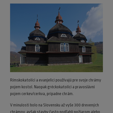
Rímskokatolíci a evanjelici používajú pre svoje chrámy
pojem kostol. Naopak gréckokatolíci a pravoslávni
pojem cerkev/cerkva, prípadne chrám.
V minulosti bolo na Slovensku až vyše 300 drevených
chrámov, avšak stavby často podľahli požiarom alebo