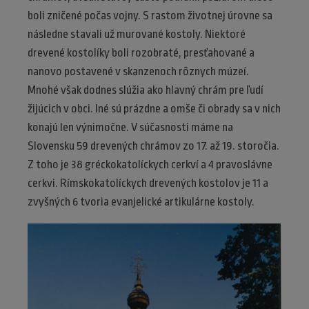
boli zničené počas vojny. S rastom životnej úrovne sa
následne stavali už murované kostoly. Niektoré
drevené kostolíky boli rozobraté, presťahované a
nanovo postavené v skanzenoch rôznych múzeí.
Mnohé však dodnes slúžia ako hlavný chrám pre ľudí
žijúcich v obci. Iné sú prázdne a omše či obrady sa v nich
konajú len výnimočne. V súčasnosti máme na
Slovensku 59 drevených chrámov zo 17. až 19. storočia.
Z toho je 38 gréckokatolíckych cerkví a 4 pravoslávne
cerkvi. Rímskokatolíckych drevených kostolov je 11 a
zvyšných 6 tvoria evanjelické artikulárne kostoly.