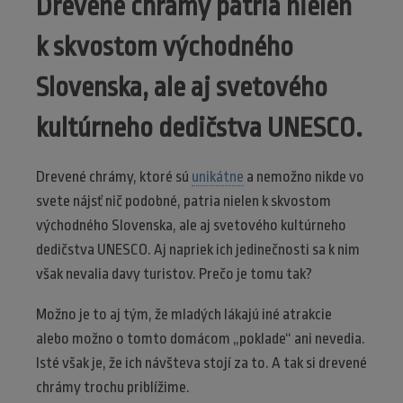
Drevené chrámy patria nielen
k skvostom východného
Slovenska, ale aj svetového
kultúrneho dedičstva UNESCO.
Drevené chrámy, ktoré sú
unikátne
a nemožno nikde vo
svete nájsť nič podobné, patria nielen k skvostom
východného Slovenska, ale aj svetového kultúrneho
dedičstva UNESCO. Aj napriek ich jedinečnosti sa k nim
však nevalia davy turistov. Prečo je tomu tak?
Možno je to aj tým, že mladých lákajú iné atrakcie
alebo možno o tomto domácom „poklade“ ani nevedia.
Isté však je, že ich návšteva stojí za to. A tak si drevené
chrámy trochu priblížime.