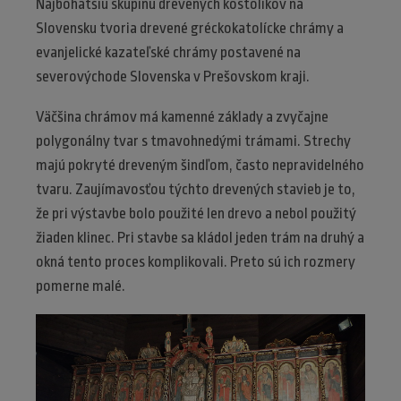
Najbohatšiu skupinu drevených kostolíkov na
Slovensku tvoria drevené gréckokatolícke chrámy a
evanjelické kazateľské chrámy postavené na
severovýchode Slovenska v Prešovskom kraji.
Väčšina chrámov má kamenné základy a zvyčajne
polygonálny tvar s tmavohnedými trámami. Strechy
majú pokryté dreveným šindľom, často nepravidelného
tvaru. Zaujímavosťou týchto drevených stavieb je to,
že pri výstavbe bolo použité len drevo a nebol použitý
žiaden klinec. Pri stavbe sa kládol jeden trám na druhý a
okná tento proces komplikovali. Preto sú ich rozmery
pomerne malé.