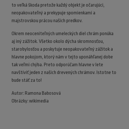
to veľká škoda pretože každý objekt je očarujúci,
neopakovateľný a prekypuje spomienkami a
majstrovskou prácou našich predkov.
Okrem neoceniteľných umeleckých diel chrám ponúka
aj iný zážitok. Všetko okolo dýcha skromnosťou,
starobylosťou a poskytuje neopakovateľný zážitok a
hlavne pokojom, ktorý nám v tejto uponáhľanej dobe
tak veľmi chýba. Preto odporúčam hlavne v lete
navštíviť jeden z našich drevených chrámov. Istotne to
bude stáť za to!
Autor: Ramona Babosová
Obrázky: wikimedia