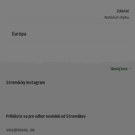
Zdieľať
Nahlásiť chybu
Európa
arrow_drop_up
Skroluj hore
Stromácky Instagram
Prihláste sa pre odber noviniek od Stromákov