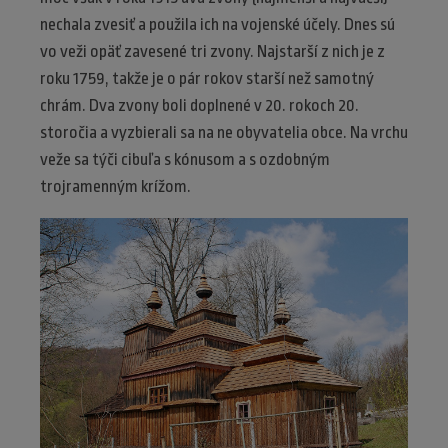
nechala zvesiť a použila ich na vojenské účely. Dnes sú
vo veži opäť zavesené tri zvony. Najstarší z nich je z
roku 1759, takže je o pár rokov starší než samotný
chrám. Dva zvony boli doplnené v 20. rokoch 20.
storočia a vyzbierali sa na ne obyvatelia obce. Na vrchu
veže sa týči cibuľa s kónusom a s ozdobným
trojramenným krížom.