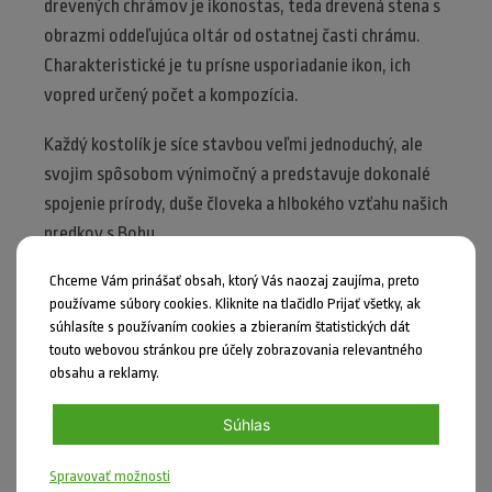
drevených chrámov je ikonostas, teda drevená stena s
obrazmi oddeľujúca oltár od ostatnej časti chrámu.
Charakteristické je tu prísne usporiadanie ikon, ich
vopred určený počet a kompozícia.
Každý kostolík je síce stavbou veľmi jednoduchý, ale
svojim spôsobom výnimočný a predstavuje dokonalé
spojenie prírody, duše človeka a hlbokého vzťahu našich
predkov s Bohu.
Chceme Vám prinášať obsah, ktorý Vás naozaj zaujíma, preto
používame súbory cookies. Kliknite na tlačidlo Prijať všetky, ak
súhlasíte s používaním cookies a zbieraním štatistických dát
touto webovou stránkou pre účely zobrazovania relevantného
obsahu a reklamy.
Súhlas
Spravovať možnosti