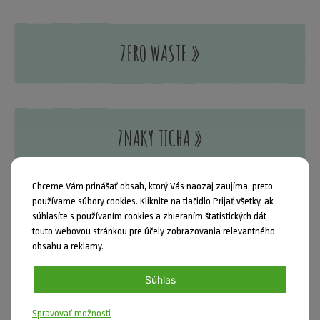
ZERO WASTE »
ZNAKY TICHA »
Chceme Vám prinášať obsah, ktorý Vás naozaj zaujíma, preto
používame súbory cookies. Kliknite na tlačidlo Prijať všetky, ak
VEDECKÉ OKIENKO »
súhlasíte s používaním cookies a zbieraním štatistických dát
touto webovou stránkou pre účely zobrazovania relevantného
obsahu a reklamy.
Súhlas
GEOLÓGIA V K❒CKE »
Spravovať možnosti