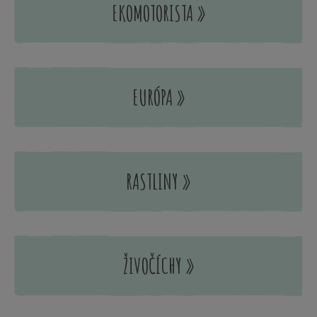
EKOMOTORISTA »
EURÓPA »
RASTLINY »
ŽIVOČÍCHY »