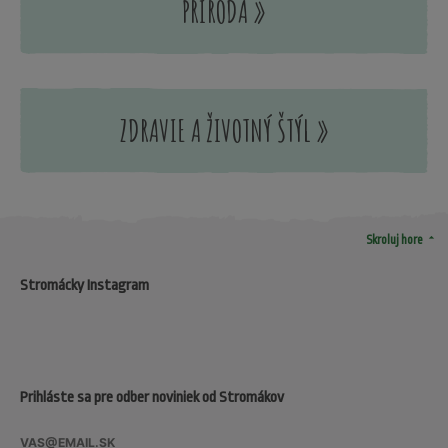
PRÍRODA »
ZDRAVIE A ŽIVOTNÝ ŠTÝL »
arrow_drop_up
Skroluj hore
Stromácky Instagram
Prihláste sa pre odber noviniek od Stromákov