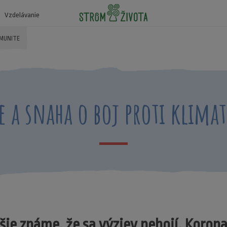
Vzdelávanie
OMUNITE
e a snaha o boj proti kli
hšie známe, že sa výziev nebojí. Korona