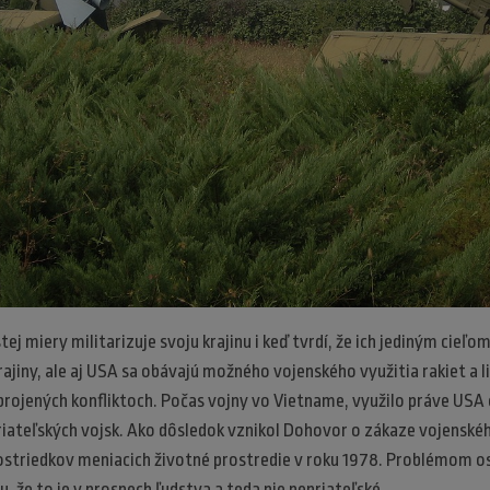
tej miery militarizuje svoju krajinu i keď tvrdí, že ich jediným cieľom
rajiny, ale aj USA sa obávajú možného vojenského využitia rakiet a l
rojených konfliktoch. Počas vojny vo Vietname, využilo práve USA
iateľských vojsk. Ako dôsledok vznikol Dohovor o zákaze vojenské
ostriedkov meniacich životné prostredie v roku 1978. Problémom os
, že to je v prospech ľudstva a teda nie nepriateľské.