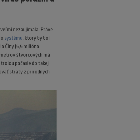
a veľmi nezaujímala. Práve
ého
systému
, ktorý by bol
a Číny (5,5 milióna
ilometrov štvorcových má
ntrolou počasie do takej
vať straty z prírodných