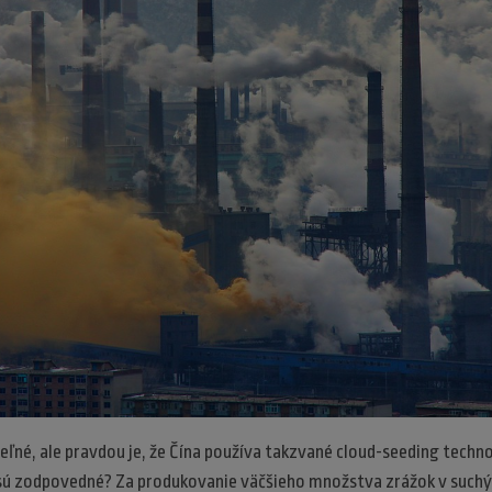
eľné, ale pravdou je, že Čína používa takzvané cloud-seeding techno
o sú zodpovedné? Za produkovanie väčšieho množstva zrážok v suchý