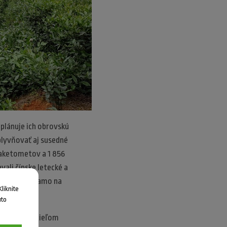
 plánuje ich obrovskú
plyvňovať aj susedné
 raketometov a 1 856
vali čínske letecké a
ť využité priamo na
liknite
uto
pecifickým cieľom