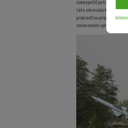
zabezpečiť potravinovú be
táto obrovská krajina uvedo
Spravov
pripraviť na prípadné výpa
zmiernením vplyvu prírodn