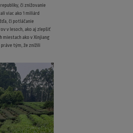
republiky, či znižovanie
i viac ako 1 miliárd
ďa, či potláčanie
ov v lesoch, ako aj zlepšiť
h miestach ako v Xinjiang
práve tým, že znížili