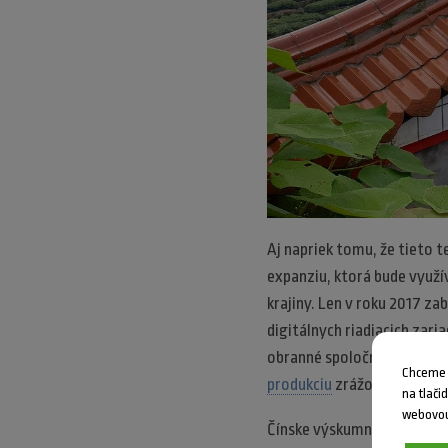
Aj napriek tomu, že tieto t
expanziu, ktorá bude využí
krajiny. Len v roku 2017 za
digitálnych riadiacich zaria
obranné spoločnosti tisíck
Chceme V
produkciu
zrážok.
na tlači
webovou
Čínske výskumné a vývojové