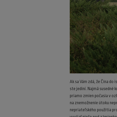
Ak sa Vám zdá, že Čína do is
ste jediní. Najmä susedné k
priamo zmien počasia v ozb
na znemožnenie útoku nepr
nepriateľského použitia pr
vyvíjať niečo pod zámienkou