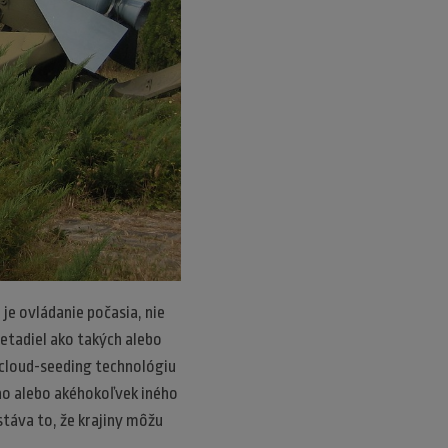
 je ovládanie počasia, nie
ietadiel ako takých alebo
 cloud-seeding technológiu
ho alebo akéhokoľvek iného
táva to, že krajiny môžu