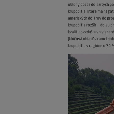
oblohy počas dôležitých pod
krupobitia, ktoré má negat
amerických dolárov do prog
krupobitia rozšírili do 30 p
kvalitu ovzdušia vo viacerý
(kľúčová oblasť v rámci poľ
krupobitie v regióne o 70 