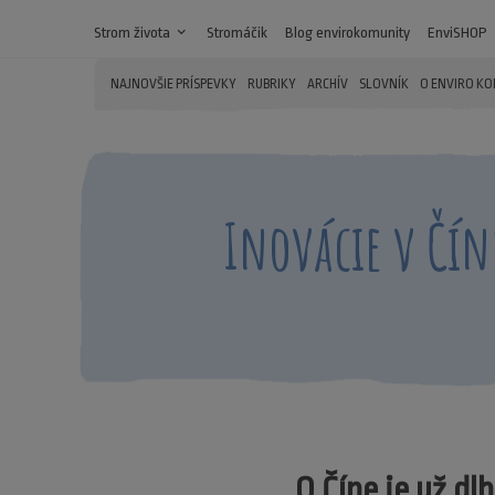
Strom života
expand_more
Stromáčik
Blog envirokomunity
EnviSHOP
NAJNOVŠIE PRÍSPEVKY
RUBRIKY
ARCHÍV
SLOVNÍK
O ENVIRO K
Inovácie v Čín
O Číne je už dl