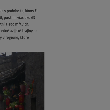
ie v podobe tajfúnov či
, postihli viac ako 63
tní alebo mŕtvich.
sedné ázijské krajiny sa
y v regióne, ktoré