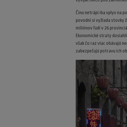
Čínu netrápi iba vplyv na 
povodní si vyžiada stovky ž
miliónov ľudí v 26 provinci
Ekonomické straty dosiahli 
však čo raz viac obávajú n
zabezpečujú potravu ich o