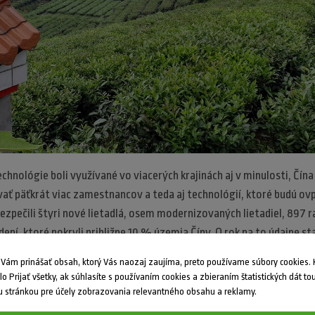
echnológie boli využívané vo viacerých krajinách aj v minulosti, Čína
vať päťkrát viac zamestnancov a teda aj technológií, ktoré budú ov
bezpečili štyri nové lietadlá, osem modernizovaných lietadiel, 897
dení, ktoré pokryli približne 10 % územia Číny. O rok na to údajne sta
y komôr určených na spaľovanie paliva, pričom ich použitie malo by
ám prinášať obsah, ktorý Vás naozaj zaujíma, preto používame súbory cookies. K
dlo Prijať všetky, ak súhlasíte s používaním cookies a zbieraním štatistických dát to
 stránkou pre účely zobrazovania relevantného obsahu a reklamy.
 úsilie je momentálne veľmi sústredené na ich vlastné územie so š