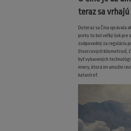
teraz sa vrhajú
Doteraz sa Čína správala a
preto to bol veľký šok pre 
zodpovedný za reguláciu po
štvorcových kilometrov), č
byť vybavených technológia
miery, ktorá im umožní re
katastrof.