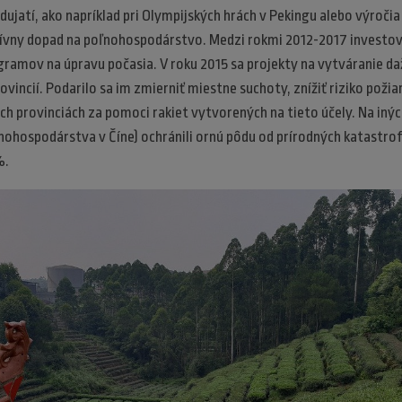
ujatí, ako napríklad pri Olympijských hrách v Pekingu alebo výročia 
ívny dopad na poľnohospodárstvo. Medzi rokmi 2012-2017 investoval
ramov na úpravu počasia. V roku 2015 sa projekty na vytváranie daž
rovincií. Podarilo sa im zmierniť miestne suchoty, znížiť riziko požiar
ch provinciách za pomoci rakiet vytvorených na tieto účely. Na inýc
nohospodárstva v Číne) ochránili ornú pôdu od prírodných katastrof 
%.