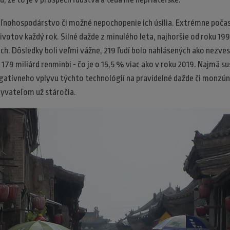
poľnohospodárstvo či možné nepochopenie ich úsilia. Extrémne počas
ivotov každý rok. Silné dažde z minulého leta, najhoršie od roku 1998
ách. Dôsledky boli veľmi vážne, 219 ľudí bolo nahlásených ako nezves
179 miliárd renminbi - čo je o 15,5 % viac ako v roku 2019. Najmä su
egatívneho vplyvu týchto technológií na pravidelné dažde či monzún
byvateľom už stáročia.