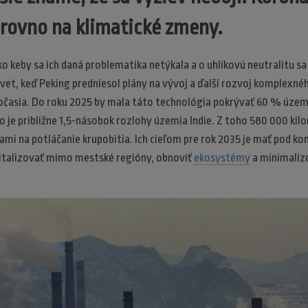
 rovno na klimatické zmeny.
ko keby sa ich daná problematika netýkala a o uhlíkovú neutralitu s
svet, keď Peking predniesol plány na vývoj a ďalší rozvoj komplexn
časia. Do roku 2025 by mala táto technológia pokrývať 60 % územi
o je približne 1,5-násobok rozlohy územia Indie. Z toho 580 000 k
mi na potláčanie krupobitia. Ich cieľom pre rok 2035 je mať pod ko
vitalizovať mimo mestské regióny, obnoviť
ekosystémy
a minimalizo