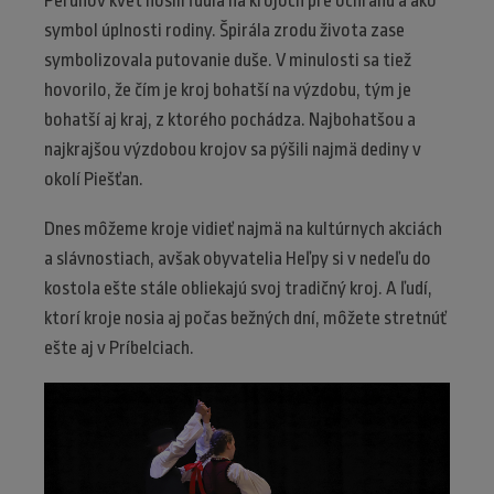
Perúnov kvet nosili ľudia na krojoch pre ochranu a ako
symbol úplnosti rodiny. Špirála zrodu života zase
symbolizovala putovanie duše. V minulosti sa tiež
hovorilo, že čím je kroj bohatší na výzdobu, tým je
bohatší aj kraj, z ktorého pochádza. Najbohatšou a
najkrajšou výzdobou krojov sa pýšili najmä dediny v
okolí Piešťan.
Dnes môžeme kroje vidieť najmä na kultúrnych akciách
a slávnostiach, avšak obyvatelia Heľpy si v nedeľu do
kostola ešte stále obliekajú svoj tradičný kroj. A ľudí,
ktorí kroje nosia aj počas bežných dní, môžete stretnúť
ešte aj v Príbelciach.