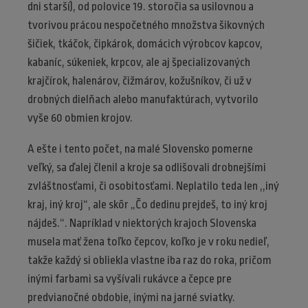
dni starší), od polovice 19. storočia sa usilovnou a
tvorivou prácou nespočetného množstva šikovných
šičiek, tkáčok, čipkárok, domácich výrobcov kapcov,
kabaníc, súkeniek, krpcov, ale aj špecializovaných
krajčírok, halenárov, čižmárov, kožušníkov, či už v
drobných dielňach alebo manufaktúrach, vytvorilo
vyše 60 obmien krojov.
A ešte i tento počet, na malé Slovensko pomerne
veľký, sa ďalej členil a kroje sa odlišovali drobnejšími
zvláštnosťami, či osobitosťami. Neplatilo teda len ,,iný
kraj, iný kroj“, ale skôr „Čo dedinu prejdeš, to iný kroj
nájdeš.“. Napríklad v niektorých krajoch Slovenska
musela mať žena toľko čepcov, koľko je v roku nedieľ,
takže každý si obliekla vlastne iba raz do roka, pričom
inými farbami sa vyšívali rukávce a čepce pre
predvianočné obdobie, inými na jarné sviatky.