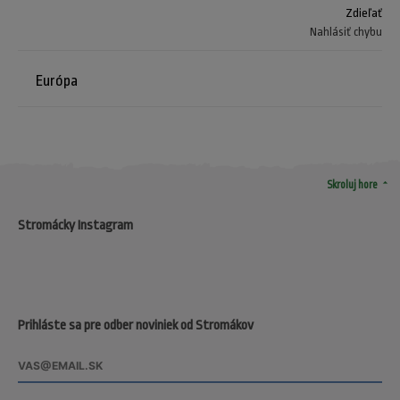
Zdieľať
Nahlásiť chybu
Európa
arrow_drop_up
Skroluj hore
Stromácky Instagram
Prihláste sa pre odber noviniek od Stromákov