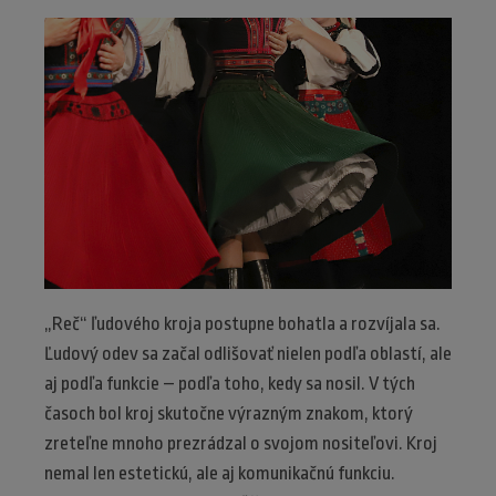
„Reč“ ľudového kroja postupne bohatla a rozvíjala sa.
Ľudový odev sa začal odlišovať nielen podľa oblastí, ale
aj podľa funkcie – podľa toho, kedy sa nosil. V tých
časoch bol kroj skutočne výrazným znakom, ktorý
zreteľne mnoho prezrádzal o svojom nositeľovi. Kroj
nemal len estetickú, ale aj komunikačnú funkciu.