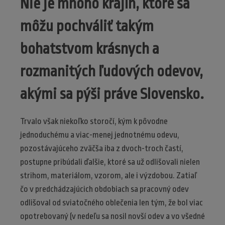
Nie je mnoho krajín, ktoré sa
môžu pochváliť takým
bohatstvom krásnych a
rozmanitých ľudových odevov,
akými sa pýši práve Slovensko.
Trvalo však niekoľko storočí, kým k pôvodne
jednoduchému a viac-menej jednotnému odevu,
pozostávajúceho zväčša iba z dvoch-troch častí,
postupne pribúdali ďalšie, ktoré sa už odlišovali nielen
strihom, materiálom, vzorom, ale i výzdobou. Zatiaľ
čo v predchádzajúcich obdobiach sa pracovný odev
odlišoval od sviatočného oblečenia len tým, že bol viac
opotrebovaný (v nedeľu sa nosil novší odev a vo všedné