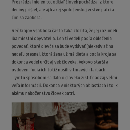
Prezrádzal nielen to, odkiaľ človek pochádza, z ktorej
dediny prišiel, ale aj k akej spoločenskej vrstve patrí a
čím sa zaoberá.
Reč krojov však bola často taká zložitá, že jej rozumeli
iba miestni obyvatelia. Len tí vedeli podľa oblečenia
povedať, ktoré dievča sa bude vydávať (niekedy až na
nedeľu presne), ktorá žena už má dieťa a podľa kroja sa
dokonca vedel určiť aj vek človeka. Vekovo starší a
ovdovení ľudia ich totiž nosili v tmavých farbách.
Týmto spôsobom sa dalo o človeku zistiť naozaj veľmi
veľa informácií. Dokonca v niektorých oblastiach i to, k
akému náboženstvu človek patrí.