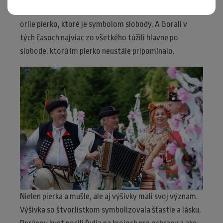
Okrem mušlí nesmelo Goralom na klobúkoch chýbať ani
orlie pierko, ktoré je symbolom slobody. A Gorali v
tých časoch najviac zo všetkého túžili hlavne po
slobode, ktorú im pierko neustále pripomínalo.
Nielen pierka a mušle, ale aj výšivky mali svoj význam.
Výšivka so štvorlístkom symbolizovala šťastie a lásku,