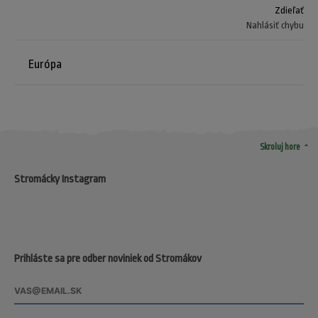
Zdieľať
Nahlásiť chybu
Európa
arrow_drop_up
Skroluj hore
Stromácky Instagram
Prihláste sa pre odber noviniek od Stromákov