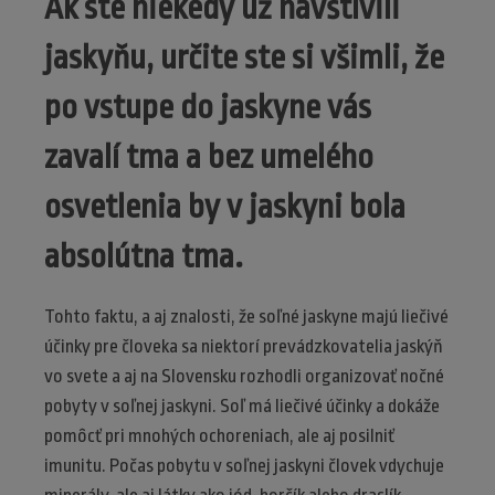
Ak ste niekedy už navštívili
jaskyňu, určite ste si všimli, že
po vstupe do jaskyne vás
zavalí tma a bez umelého
osvetlenia by v jaskyni bola
absolútna tma.
Tohto faktu, a aj znalosti, že soľné jaskyne majú liečivé
účinky pre človeka sa niektorí prevádzkovatelia jaskýň
vo svete a aj na Slovensku rozhodli organizovať nočné
pobyty v soľnej jaskyni. Soľ má liečivé účinky a dokáže
pomôcť pri mnohých ochoreniach, ale aj posilniť
imunitu. Počas pobytu v soľnej jaskyni človek vdychuje