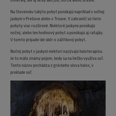
minerály, ale aj látky ako jód, horčík alebo draslík.
Na Slovensku takýto pobyt ponúkajú napríklad v soľnej
jaskyni v Prešove alebo v Trnave. V zahraničí sú tieto
pobyty viac rozšírené. Niektoré jaskyne ponúkajú
nočný, alebo len hodinový pobyt a ponúkajú aj raňajky.
V tomto prípade ide skôr o zážitkový pobyt.
Nočný pobyt v jaskyni niektorí nazývajú haloterapiou.
Je to málo známy pojem, kedy sa na liečbu využíva soľ.
Tento názov pochádza z gréckeho slova halos, v
preklade soľ.