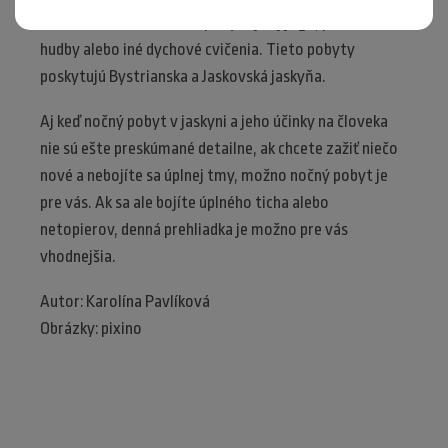
štrnástich dní. Súčasťou pobytu je aj joga, počúvanie
hudby alebo iné dychové cvičenia. Tieto pobyty
poskytujú Bystrianska a Jaskovská jaskyňa.
Aj keď nočný pobyt v jaskyni a jeho účinky na človeka
nie sú ešte preskúmané detailne, ak chcete zažiť niečo
nové a nebojíte sa úplnej tmy, možno nočný pobyt je
pre vás. Ak sa ale bojíte úplného ticha alebo
netopierov, denná prehliadka je možno pre vás
vhodnejšia.
Autor: Karolína Pavlíková
Obrázky: pixino