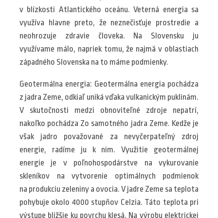
v blízkosti Atlantického oceánu. Veterná energia sa
využíva hlavne preto, že neznečisťuje prostredie a
neohrozuje zdravie človeka. Na Slovensku ju
využívame málo, napriek tomu, že najmä v oblastiach
západného Slovenska na to máme podmienky.
Geotermálna energia: Geotermálna energia pochádza
z jadra Zeme, odkiaľ uniká vďaka vulkanickým puklinám.
V skutočnosti medzi obnoviteľné zdroje nepatrí,
nakoľko pochádza Zo samotného jadra Zeme. Kedže je
však jadro považované za nevyčerpateľný zdroj
energie, radíme ju k nim. Využitie geotermálnej
energie je v poľnohospodárstve na vykurovanie
skleníkov na vytvorenie optimálnych podmienok
na produkciu zeleniny a ovocia. V jadre Zeme sa teplota
pohybuje okolo 4000 stupňov Celzia. Táto teplota pri
výstupe bližšie ku povrchu klesá. Na výrobu elektrickej