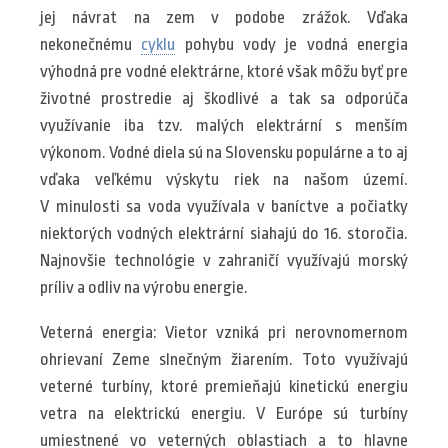
jej návrat na zem v podobe zrážok. Vďaka
nekonečnému
cyklu
pohybu vody je vodná energia
výhodná pre vodné elektrárne, ktoré však môžu byť pre
životné prostredie aj škodlivé a tak sa odporúča
využívanie iba tzv. malých elektrární s menším
výkonom. Vodné diela sú na Slovensku populárne a to aj
vďaka veľkému výskytu riek na našom území.
V minulosti sa voda využívala v baníctve a počiatky
niektorých vodných elektrární siahajú do 16. storočia.
Najnovšie technológie v zahraničí využívajú morský
príliv a odliv na výrobu energie.
Veterná energia: Vietor vzniká pri nerovnomernom
ohrievaní Zeme slnečným žiarením. Toto využívajú
veterné turbíny, ktoré premieňajú kinetickú energiu
vetra na elektrickú energiu. V Európe sú turbíny
umiestnené vo veterných oblastiach a to hlavne