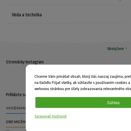
Veda a technika
arrow_drop_up
Skroluj hore
Stromácky Instagram
Chceme Vám prinášať obsah, ktorý Vás naozaj zaujíma, pret
na tlačidlo Prijať všetky, ak súhlasíte s používaním cookies a
webovou stránkou pre účely zobrazovania relevantného obs
Prihláste sa pre odber noviniek od Stromákov
Súhlas
Spravovať možnosti