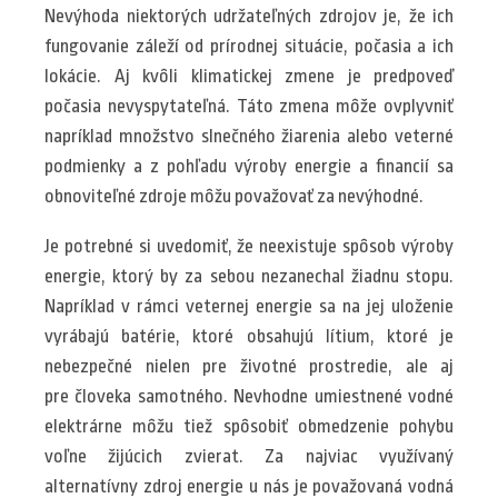
Nevýhoda niektorých udržateľných zdrojov je, že ich
fungovanie záleží od prírodnej situácie, počasia a ich
lokácie. Aj kvôli klimatickej zmene je predpoveď
počasia nevyspytateľná. Táto zmena môže ovplyvniť
napríklad množstvo slnečného žiarenia alebo veterné
podmienky a z pohľadu výroby energie a financií sa
obnoviteľné zdroje môžu považovať za nevýhodné.
Je potrebné si uvedomiť, že neexistuje spôsob výroby
energie, ktorý by za sebou nezanechal žiadnu stopu.
Napríklad v rámci veternej energie sa na jej uloženie
vyrábajú batérie, ktoré obsahujú lítium, ktoré je
nebezpečné nielen pre životné prostredie, ale aj
pre človeka samotného. Nevhodne umiestnené vodné
elektrárne môžu tiež spôsobiť obmedzenie pohybu
voľne žijúcich zvierat. Za najviac využívaný
alternatívny zdroj energie u nás je považovaná vodná