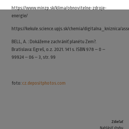
https://www.minzp.sk/klima/obnovitelne-zdroje-
energie/
https://kekule.science.upjs.sk/chemia/digitalna_kniznica/
BELL, A. : Dokážeme zachrániť planétu Zem?.
Bratislava: Egreš, o.z. 2021. 141 s. ISBN 978 – 0 –
99924 – 06 – 3, str. 99
foto:
cz.depositphotos.com
Zdieľať
Nahlásiť chybu