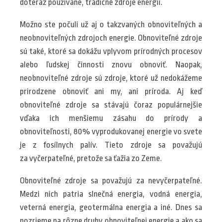
doteraz používané, tradičné zdroje energií.
Možno ste počuli už aj o takzvaných obnoviteľných a
neobnoviteľných zdrojoch energie. Obnoviteľné zdroje
sú také, ktoré sa dokážu vplyvom prírodných procesov
alebo ľudskej činnosti znovu obnoviť. Naopak,
neobnoviteľné zdroje sú zdroje, ktoré už nedokážeme
prirodzene obnoviť ani my, ani príroda. Aj keď
obnoviteľné zdroje sa stávajú čoraz populárnejšie
vďaka ich menšiemu zásahu do prírody a
obnoviteľnosti, 80% vyprodukovanej energie vo svete
je z fosílnych palív. Tieto zdroje sa považujú
za vyčerpateľné, pretože sa ťažia zo Zeme.
Obnoviteľné zdroje sa považujú za nevyčerpateľné.
Medzi nich patria slnečná energia, vodná energia,
veterná energia, geotermálna energia a iné. Dnes sa
pozrieme na rôzne druhy obnoviteľnej energie a ako sa