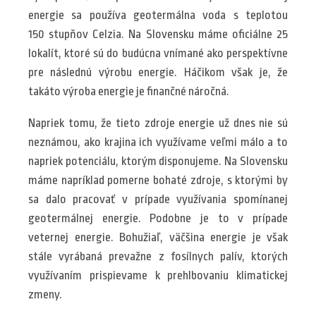
energie sa používa geotermálna voda s teplotou
150 stupňov Celzia. Na Slovensku máme oficiálne 25
lokalít, ktoré sú do budúcna vnímané ako perspektívne
pre následnú výrobu energie. Háčikom však je, že
takáto výroba energie je finančné náročná.
Napriek tomu, že tieto zdroje energie už dnes nie sú
neznámou, ako krajina ich využívame veľmi málo a to
napriek potenciálu, ktorým disponujeme. Na Slovensku
máme napríklad pomerne bohaté zdroje, s ktorými by
sa dalo pracovať v prípade využívania spomínanej
geotermálnej energie. Podobne je to v prípade
veternej energie. Bohužiaľ, väčšina energie je však
stále vyrábaná prevažne z fosílnych palív, ktorých
využívaním prispievame k prehlbovaniu klimatickej
zmeny.