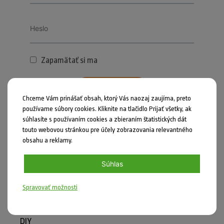
Zapamätať si ma
PRIHLÁSIŤ SA
Chceme Vám prinášať obsah, ktorý Vás naozaj zaujíma, preto
používame súbory cookies. Kliknite na tlačidlo Prijať všetky, ak
Zabudli ste heslo?
súhlasíte s používaním cookies a zbieraním štatistických dát
touto webovou stránkou pre účely zobrazovania relevantného
obsahu a reklamy.
Súhlas
Zdieľať
Spravovať možnosti
Nahlásiť chybu
DIY