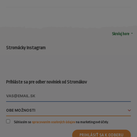
arrow_drop_up
Skroluj hore
Stromácky Instagram
Prihláste sa pre odber noviniek od Stromákov
Súhlasím so
spracovaním osobných údajov
na marketingové účely.
PRIHLÁSIŤ SA K ODBERU