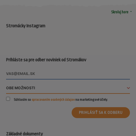
arrow_drop_up
Skroluj hore
Stromácky Instagram
Prihláste sa pre odber noviniek od Stromákov
Súhlasím so
spracovaním osobných údajov
na marketingové účely.
PRIHLÁSIŤ SA K ODBERU
Základné dokumenty