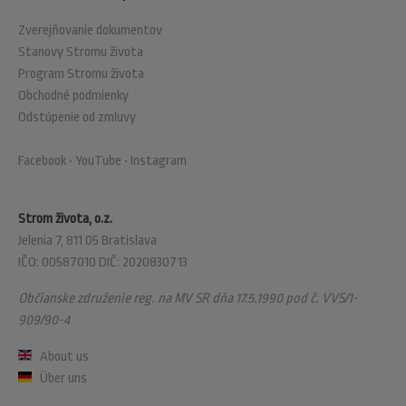
Zverejňovanie dokumentov
Stanovy Stromu života
Program Stromu života
Obchodné podmienky
Odstúpenie od zmluvy
Facebook
•
YouTube
•
Instagram
Strom života, o.z.
Jelenia 7, 811 05 Bratislava
IČO: 00587010 DIČ: 2020830713
Občianske združenie reg. na MV SR dňa 17.5.1990 pod č. VVS/1-
909/90-4
About us
Über uns