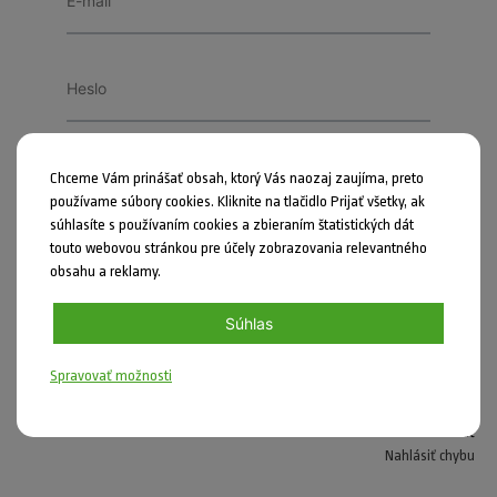
Zapamätať si ma
Chceme Vám prinášať obsah, ktorý Vás naozaj zaujíma, preto
používame súbory cookies. Kliknite na tlačidlo Prijať všetky, ak
PRIHLÁSIŤ SA
súhlasíte s používaním cookies a zbieraním štatistických dát
touto webovou stránkou pre účely zobrazovania relevantného
obsahu a reklamy.
Zabudli ste heslo?
Súhlas
Spravovať možnosti
Zdieľať
Nahlásiť chybu