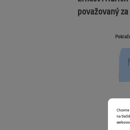
považovaný za 
Pokračo
Chceme V
na tlači
webovou