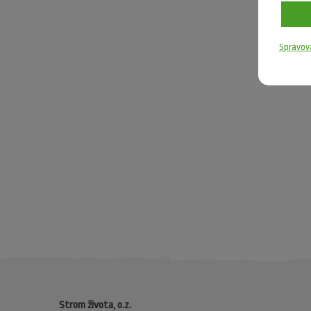
Spravov
Strom života, o.z.