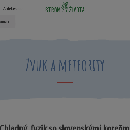
Vzdelávanie
OMUNITE
Zvuk a meteority
 Chladný, fyzik so slovenskými koreňmi