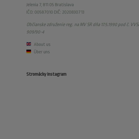
Jelenia 7, 811 05 Bratislava
IČO: 00587010 DIČ: 2020830713
Občianske združenie reg. na MV SR dňa 17.5.1990 pod č. VVS/
909/90-4
About us
Über uns
Stromácky Instagram