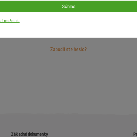
Súhlas
Zapamätať si ma
ať možnosti
PRIHLÁSIŤ SA
Zabudli ste heslo?
Základné dokumenty
Pr