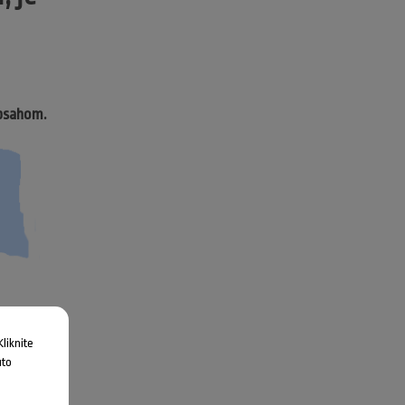
obsahom.
liknite
uto