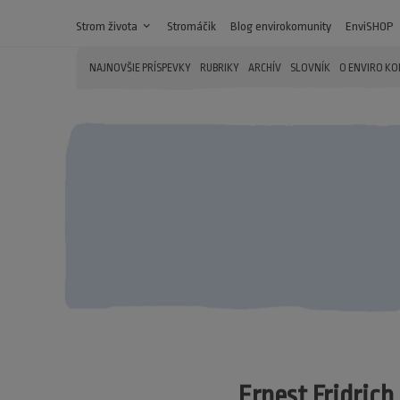
Strom života
expand_more
Stromáčik
Blog envirokomunity
EnviSHOP
NAJNOVŠIE PRÍSPEVKY
RUBRIKY
ARCHÍV
SLOVNÍK
O ENVIRO K
Ernest Fridrich