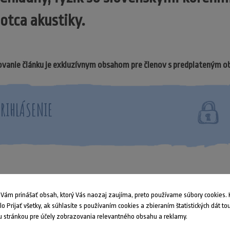
otca akustiky.
vanie článku je exkluzívnym obsahom pre členov s predplateným 
PRIHLÁSENIE
ám prinášať obsah, ktorý Vás naozaj zaujíma, preto používame súbory cookies. K
dlo Prijať všetky, ak súhlasíte s používaním cookies a zbieraním štatistických dát to
 stránkou pre účely zobrazovania relevantného obsahu a reklamy.