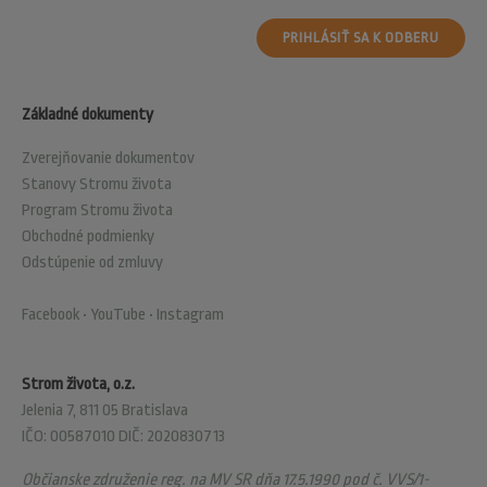
PRIHLÁSIŤ SA K ODBERU
Základné dokumenty
Zverejňovanie dokumentov
Stanovy Stromu života
Program Stromu života
Obchodné podmienky
Odstúpenie od zmluvy
Facebook
•
YouTube
•
Instagram
Strom života, o.z.
Jelenia 7, 811 05 Bratislava
IČO: 00587010 DIČ: 2020830713
Občianske združenie reg. na MV SR dňa 17.5.1990 pod č. VVS/1-