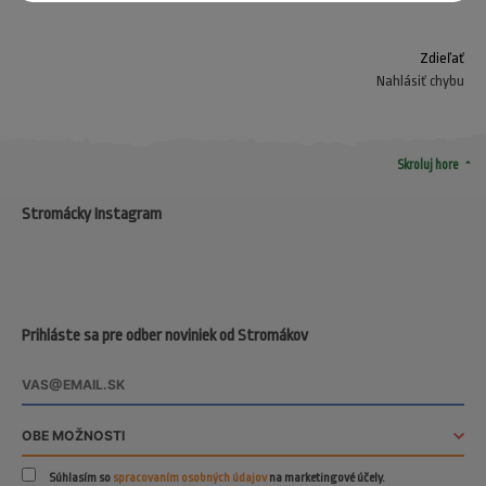
Zdieľať
Nahlásiť chybu
arrow_drop_up
Skroluj hore
Stromácky Instagram
Prihláste sa pre odber noviniek od Stromákov
Súhlasím so
spracovaním osobných údajov
na marketingové účely.