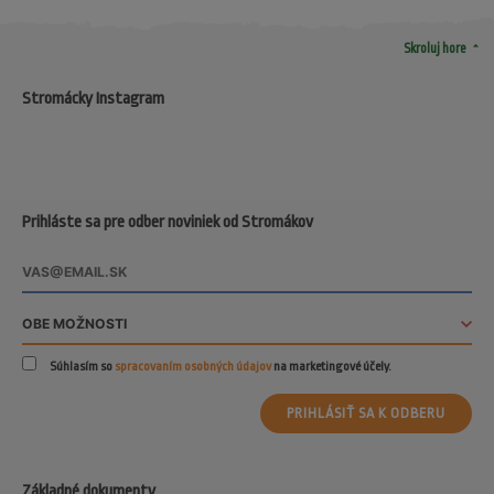
arrow_drop_up
Skroluj hore
Stromácky Instagram
Prihláste sa pre odber noviniek od Stromákov
Súhlasím so
spracovaním osobných údajov
na marketingové účely.
PRIHLÁSIŤ SA K ODBERU
Základné dokumenty