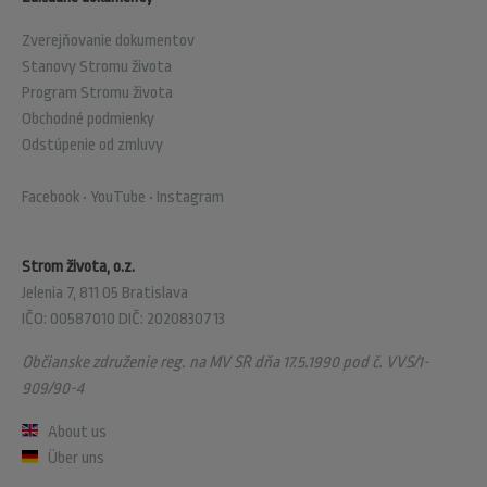
Zverejňovanie dokumentov
Stanovy Stromu života
Program Stromu života
Obchodné podmienky
Odstúpenie od zmluvy
Facebook
•
YouTube
•
Instagram
Strom života, o.z.
Jelenia 7, 811 05 Bratislava
IČO: 00587010 DIČ: 2020830713
Občianske združenie reg. na MV SR dňa 17.5.1990 pod č. VVS/1-
909/90-4
About us
Über uns