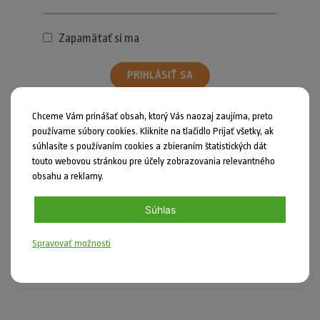
Zapamätať si ma
PRIHLÁSIŤ SA
Chceme Vám prinášať obsah, ktorý Vás naozaj zaujíma, preto
Zabudli ste heslo?
používame súbory cookies. Kliknite na tlačidlo Prijať všetky, ak
súhlasíte s používaním cookies a zbieraním štatistických dát
touto webovou stránkou pre účely zobrazovania relevantného
obsahu a reklamy.
Súhlas
Zdieľať
Nahlásiť chybu
Spravovať možnosti
Plagát