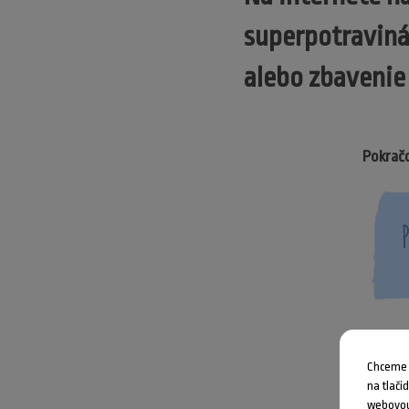
superpotraviná
alebo zbavenie
Pokračo
Chceme V
na tlači
webovou