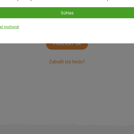
Súhlas
ať možnosti
Zapamätať si ma
PRIHLÁSIŤ SA
Zabudli ste heslo?