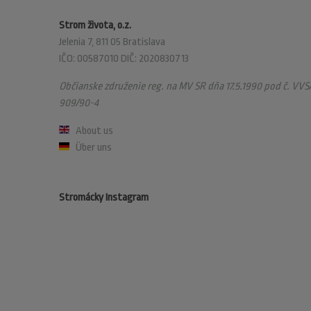
Strom života, o.z.
Jelenia 7, 811 05 Bratislava
IČO: 00587010 DIČ: 2020830713
Občianske združenie reg. na MV SR dňa 17.5.1990 pod č. VVS/
909/90-4
About us
Über uns
Stromácky Instagram