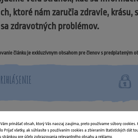
ch, ktoré nám zaručia zdravie, krásu,
 sa zdravotných problémov.
vanie článku je exkluzívnym obsahom pre členov s predplateným 
PRIHLÁSENIE
ám prinášať obsah, ktorý Vás naozaj zaujíma, preto používame súbory cookies. K
dlo Prijať všetky, ak súhlasíte s používaním cookies a zbieraním štatistických dát to
 stránkou pre účely zobrazovania relevantného obsahu a reklamy.