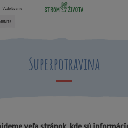
Vzdelávanie
OMUNITE
Superpotravina
ájdeme veľa stránok, kde sú informáci