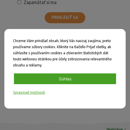
Zapamätať si ma
PRIHLÁSIŤ SA
Zabudli ste heslo?
Chceme Vám prinášať obsah, ktorý Vás naozaj zaujíma, preto
používame súbory cookies. Kliknite na tlačidlo Prijať všetky, ak
súhlasíte s používaním cookies a zbieraním štatistických dát
touto webovou stránkou pre účely zobrazovania relevantného
obsahu a reklamy.
Zdieľať
Súhlas
Nahlásiť chybu
Spravovať možnosti
DIY
arrow_drop_up
Skroluj hore