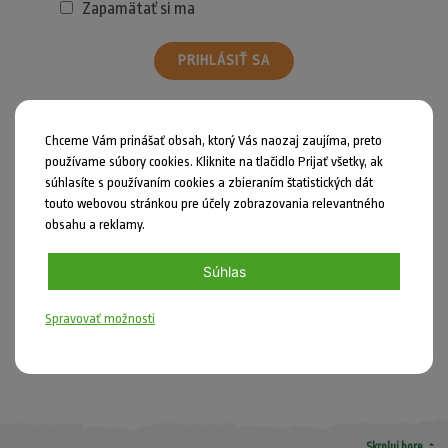
Zapamätať si ma
PRIHLÁSIŤ SA
Zabudli ste heslo?
Chceme Vám prinášať obsah, ktorý Vás naozaj zaujíma, preto
používame súbory cookies. Kliknite na tlačidlo Prijať všetky, ak
súhlasíte s používaním cookies a zbieraním štatistických dát
touto webovou stránkou pre účely zobrazovania relevantného
obsahu a reklamy.
Zdieľať
Súhlas
Nahlásiť chybu
Spravovať možnosti
DIY
arrow_drop_up
Skroluj hore