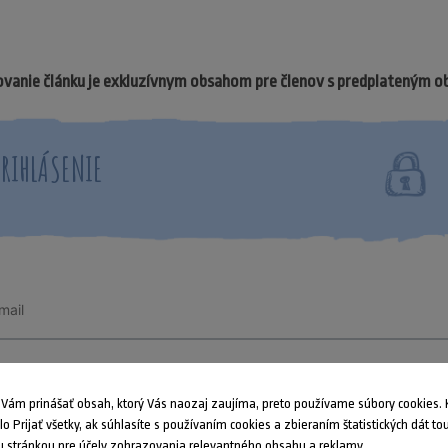
vanie článku je exkluzívnym obsahom pre členov s predplateným 
PRIHLÁSENIE
ám prinášať obsah, ktorý Vás naozaj zaujíma, preto používame súbory cookies. K
dlo Prijať všetky, ak súhlasíte s používaním cookies a zbieraním štatistických dát to
 stránkou pre účely zobrazovania relevantného obsahu a reklamy.