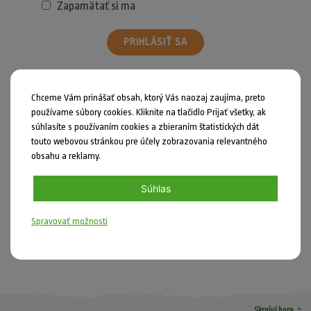
Zapamätať si ma
PRIHLÁSIŤ SA
Zabudli ste heslo?
Chceme Vám prinášať obsah, ktorý Vás naozaj zaujíma, preto
používame súbory cookies. Kliknite na tlačidlo Prijať všetky, ak
súhlasíte s používaním cookies a zbieraním štatistických dát
touto webovou stránkou pre účely zobrazovania relevantného
obsahu a reklamy.
Zdieľať
Súhlas
Nahlásiť chybu
Spravovať možnosti
DIY
arrow_drop_up
Skroluj hore