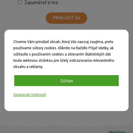
Zapamätať si ma
PRIHLÁSIŤ SA
Zabudli ste heslo?
Chceme Vám prinášať obsah, ktorý Vás naozaj zaujíma, preto
používame súbory cookies. Kliknite na tlačidlo Prijať všetky, ak
súhlasíte s používaním cookies a zbieraním štatistických dát
touto webovou stránkou pre účely zobrazovania relevantného
obsahu a reklamy.
Zdieľať
Súhlas
Nahlásiť chybu
Spravovať možnosti
DIY
arrow_drop_up
Skroluj hore