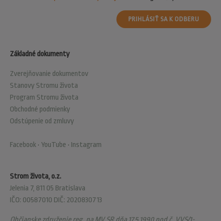
PRIHLÁSIŤ SA K ODBERU
Základné dokumenty
Zverejňovanie dokumentov
Stanovy Stromu života
Program Stromu života
Obchodné podmienky
Odstúpenie od zmluvy
Facebook
•
YouTube
•
Instagram
Strom života, o.z.
Jelenia 7, 811 05 Bratislava
IČO: 00587010 DIČ: 2020830713
Občianske združenie reg. na MV SR dňa 17.5.1990 pod č. VVS/1-