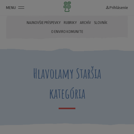
MENU
person_outline
Prihlásenie
NAJNOVŠIE PRÍSPEVKY
RUBRIKY
ARCHÍV
SLOVNÍK
O ENVIRO KOMUNITE
Hlavolamy Staršia
kategória