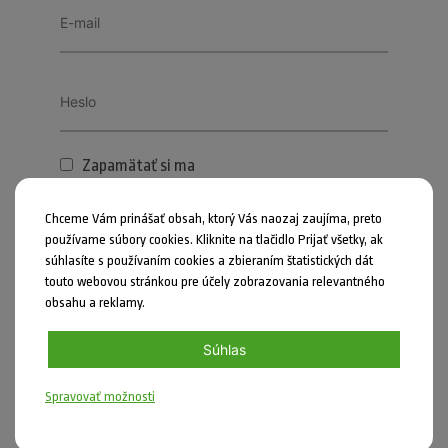
Zapamätať si ma
PRIHLÁSIŤ SA
Chceme Vám prinášať obsah, ktorý Vás naozaj zaujíma, preto
používame súbory cookies. Kliknite na tlačidlo Prijať všetky, ak
súhlasíte s používaním cookies a zbieraním štatistických dát
Zabudli ste heslo?
touto webovou stránkou pre účely zobrazovania relevantného
obsahu a reklamy.
Súhlas
Spravovať možnosti
Zdieľať
Nahlásiť chybu