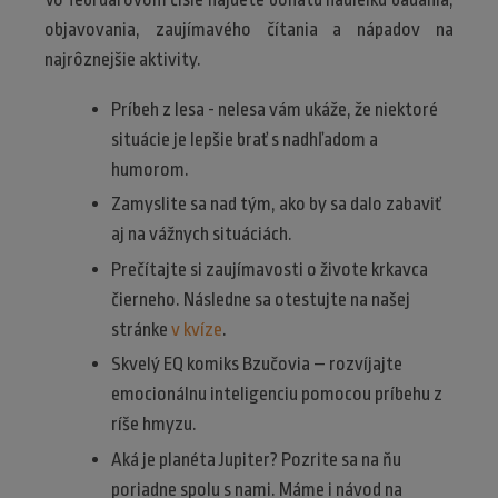
objavovania, zaujímavého čítania a nápadov na
najrôznejšie aktivity.
Príbeh z lesa - nelesa vám ukáže, že niektoré
situácie je lepšie brať s nadhľadom a
humorom.
Zamyslite sa nad tým, ako by sa dalo zabaviť
aj na vážnych situáciách.
Prečítajte si zaujímavosti o živote krkavca
čierneho. Následne sa otestujte na našej
stránke
v kvíze
.
Skvelý EQ komiks Bzučovia – rozvíjajte
emocionálnu inteligenciu pomocou príbehu z
ríše hmyzu.
Aká je planéta Jupiter? Pozrite sa na ňu
poriadne spolu s nami. Máme i návod na