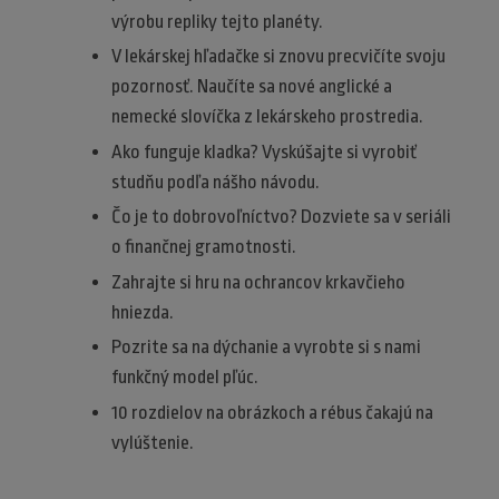
výrobu repliky tejto planéty.
V lekárskej hľadačke si znovu precvičíte svoju
pozornosť. Naučíte sa nové anglické a
nemecké slovíčka z lekárskeho prostredia.
Ako funguje kladka? Vyskúšajte si vyrobiť
studňu podľa nášho návodu.
Čo je to dobrovoľníctvo? Dozviete sa v seriáli
o finančnej gramotnosti.
Zahrajte si hru na ochrancov krkavčieho
hniezda.
Pozrite sa na dýchanie a vyrobte si s nami
funkčný model pľúc.
10 rozdielov na obrázkoch a rébus čakajú na
vylúštenie.