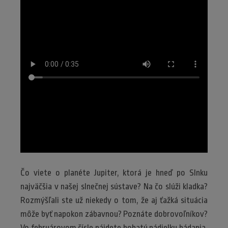
Čo viete o planéte Jupiter, ktorá je hneď po Slnku
najväčšia v našej slnečnej sústave? Na čo slúži kladka?
Rozmýšľali ste už niekedy o tom, že aj ťažká situácia
môže byť napokon zábavnou? Poznáte dobrovoľníkov?
Vo februárovom čísle nájdete bohatú nádielku bádania,