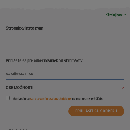
arrow_drop_up
Skroluj hore
Stromácky Instagram
Prihláste sa pre odber noviniek od Stromákov
Súhlasím so
spracovaním osobných údajov
na marketingové účely.
PRIHLÁSIŤ SA K ODBERU