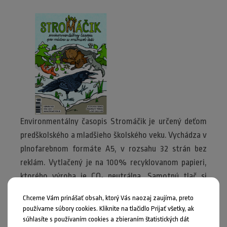
Environmentálny časopis Stromáčik je určený deťom
predškolského a mladšieho školského veku. Vychádza v
plnofarebnom formáte A5, v rozsahu 32 strán bez
reklám. Vytlačený je na 100% recyklovanom papieri,
ktorého výroba je CO
neutrálna. Samotnú tlač si
2
realizujeme sami, čím šetríme aj emisie z dopravy. Pri
Chceme Vám prinášať obsah, ktorý Vás naozaj zaujíma, preto
zasielaní časopisu zároveň využívame papierové
používame súbory cookies. Kliknite na tlačidlo Prijať všetky, ak
obálky, nie zatavené plastové obaly.
súhlasíte s používaním cookies a zbieraním štatistických dát