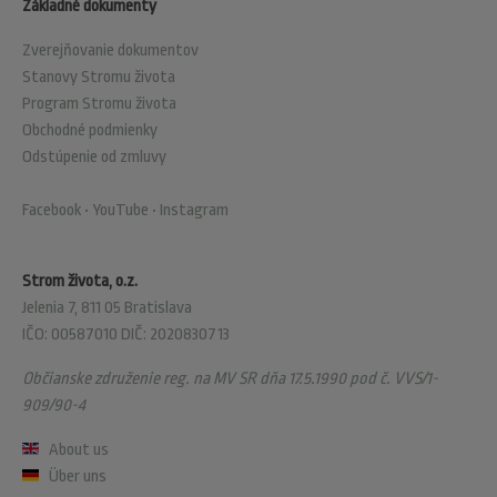
Základné dokumenty
Zverejňovanie dokumentov
Stanovy Stromu života
Program Stromu života
Obchodné podmienky
Odstúpenie od zmluvy
Facebook
•
YouTube
•
Instagram
Strom života, o.z.
Jelenia 7, 811 05 Bratislava
IČO: 00587010 DIČ: 2020830713
Občianske združenie reg. na MV SR dňa 17.5.1990 pod č. VVS/1-
909/90-4
About us
Über uns