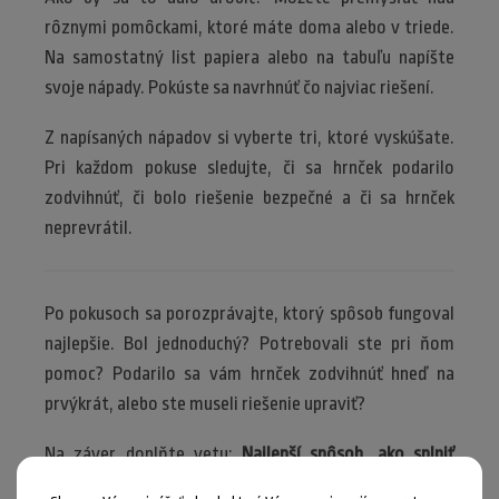
rôznymi pomôckami, ktoré máte doma alebo v triede.
Na samostatný list papiera alebo na tabuľu napíšte
svoje nápady. Pokúste sa navrhnúť čo najviac riešení.
Z napísaných nápadov si vyberte tri, ktoré vyskúšate.
Pri každom pokuse sledujte, či sa hrnček podarilo
zodvihnúť, či bolo riešenie bezpečné a či sa hrnček
neprevrátil.
Po pokusoch sa porozprávajte, ktorý spôsob fungoval
najlepšie. Bol jednoduchý? Potrebovali ste pri ňom
pomoc? Podarilo sa vám hrnček zodvihnúť hneď na
prvýkrát, alebo ste museli riešenie upraviť?
Na záver doplňte vetu:
Najlepší spôsob, ako splniť
úlohu, bol ... .