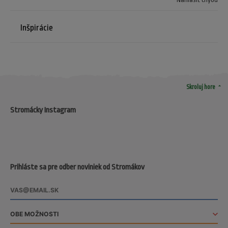
Inšpirácie
arrow_drop_up
Skroluj hore
Stromácky Instagram
Prihláste sa pre odber noviniek od Stromákov