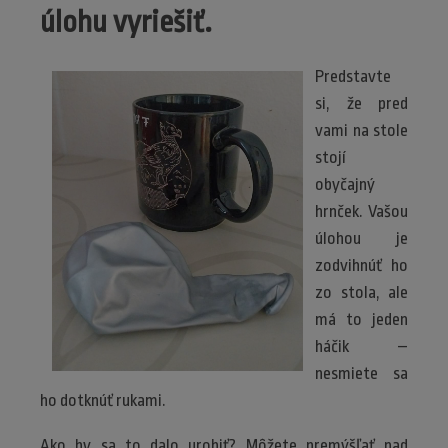
úlohu vyriešiť.
Predstavte
si, že pred
vami na stole
stojí
obyčajný
hrnček. Vašou
úlohou je
zodvihnúť ho
zo stola, ale
má to jeden
háčik –
nesmiete sa
ho dotknúť rukami.
Ako by sa to dalo urobiť? Môžete premýšľať nad