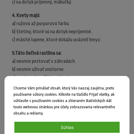
c) na dotyk príjemný, mäkučký.
4. Kvety majú
:
a) ružovú až purpurovú farbu.
b) štetiny, ktoré sú na dotyk nepríjemné.
c) mäsité lupene, ktoré dokážu uväzniť hmyz.
5.Táto liečivá rastlina sa:
a) nesmie pestovať v záhradách.
b) nesmie užívať vnútorne.
c) musí pred použitím olúpať.
Chceme Vám prinášať obsah, ktorý Vás naozaj zaujíma, preto
6. Obsahuje účinné látky, ktoré:
používame súbory cookies. Kliknite na tlačidlo Prijať všetky, ak
a) liečia zápal spojiviek.
súhlasíte s používaním cookies a zbieraním štatistických dát
b) napomáhajú tráveniu.
touto webovou stránkou pre účely zobrazovania relevantného
obsahu a reklamy.
c) pomáhajú pri hojení kostí a rán.
Súhlas
Správne odpovede:
1A, 2C, 3B, 4A, 5B, 6C