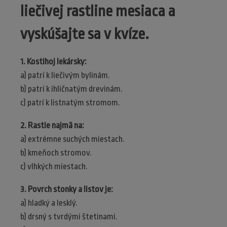
liečivej rastline mesiaca a
vyskúšajte sa v kvíze.
1. Kostihoj lekársky:
a) patrí k liečivým bylinám.
b) patrí k ihličnatým drevinám.
c) patrí k listnatým stromom.
2. Rastie najmä na:
a) extrémne suchých miestach.
b) kmeňoch stromov.
c) vlhkých miestach.
3. Povrch stonky a listov je:
a) hladký a lesklý.
b) drsný s tvrdými štetinami.