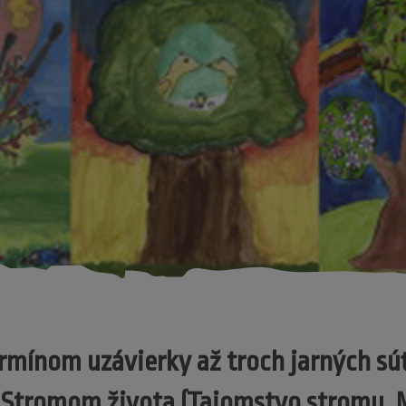
ermínom uzávierky až troch jarných sú
Stromom života (Tajomstvo stromu, M