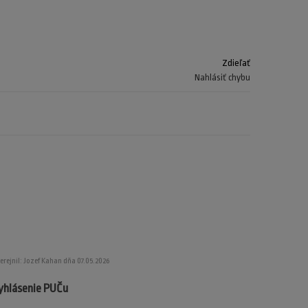
Zdieľať
Nahlásiť chybu
erejnil: Jozef Kahan dňa 07.05.2026
yhlásenie PUČu