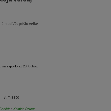
nám od Vás prišlo veľké
 sa zapojilo až 28 Klubov.
3. miesto
Genčúr
a
Kristián Dzurus