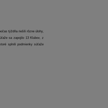
čas týždňa riešili rôzne úlohy,
úťaže sa zapojilo 13 Klubov, z
ktoré splnili podmienky súťaže