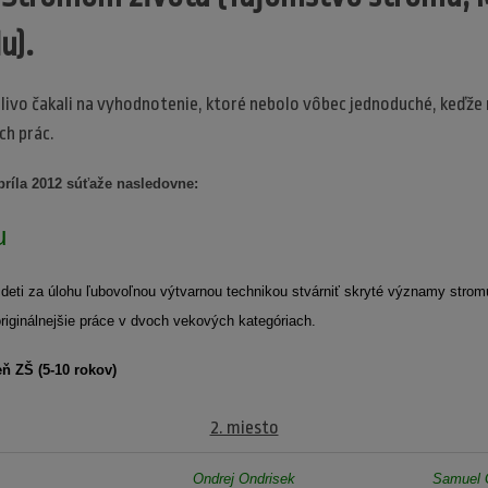
u).
zlivo čakali na vyhodnotenie, ktoré nebolo vôbec jednoduché, keďže 
h prác.
príla 2012 súťaže nasledovne:
u
deti za úlohu ľubovoľnou výtvarnou technikou stvárniť skryté významy stromu
originálnejšie práce v dvoch vekových kategóriach.
eň ZŠ (5-10 rokov)
2. miesto
Ondrej Ondrisek
Samuel 