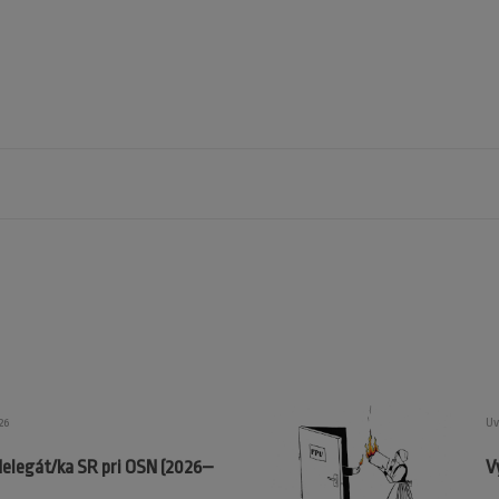
26
Uv
delegát/ka SR pri OSN (2026–
V