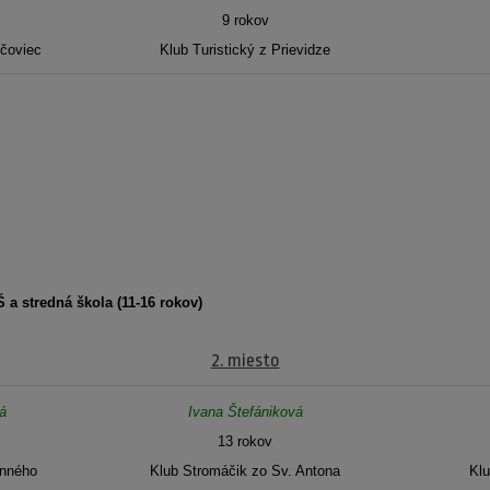
9 rokov
čoviec
Klub Turistický z Prievidze
 a stredná škola (11-16 rokov)
2. miesto
á
Ivana Štefániková
13 rokov
enného
Klub Stromáčik zo Sv. Antona
Klu