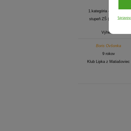
1.kategória – MŠ a prvý
Spravov
stupeň ZŠ (5-10 rokov)
Výherca
Boris Ovšonka
9 rokov
Klub Lipka z Matiašoviec