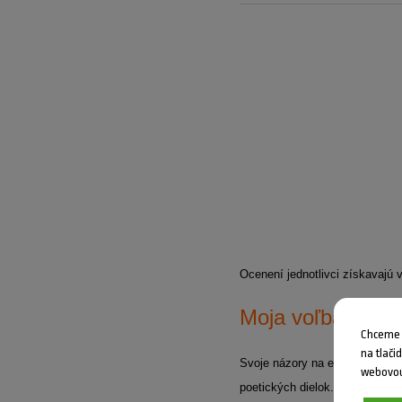
Ocenení jednotlivci získavajú
Moja voľba
Chceme V
na tlači
Svoje názory na environmentáln
webovou
poetických dielok. Porota vybr