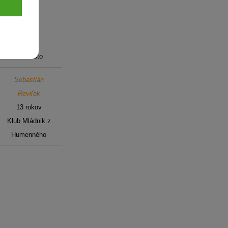
kov)
3. miesto
Sebastián
Reviľak
13 rokov
Klub Mládnik z
Humenného