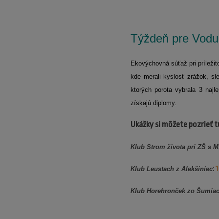
Týždeň pre Vodu
Ekovýchovná súťaž pri príležit
kde merali kyslosť zrážok, sl
ktorých porota vybrala 3 najl
získajú diplomy.
Ukážky si môžete pozrieť t
Klub Strom života pri ZŠ s 
:
1
Klub Leustach z Alekšiniec
Klub Horehronček zo Šumia