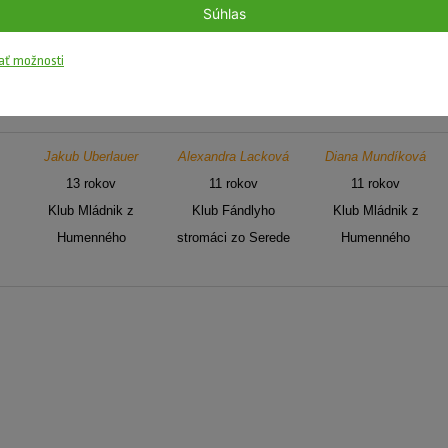
Súhlas
2.kategória – druhý stupeň ZŠ a stredná škola (11-16 ro
ať možnosti
1. miesto
2. miesto
3. miesto
Jakub Uberlaue
r
Alexandra Lacková
Diana Mundíková
13 rokov
11 rokov
11 rokov
Klub Mládnik z
Klub Fándlyho
Klub Mládnik z
Humenného
stromáci zo Serede
Humenného