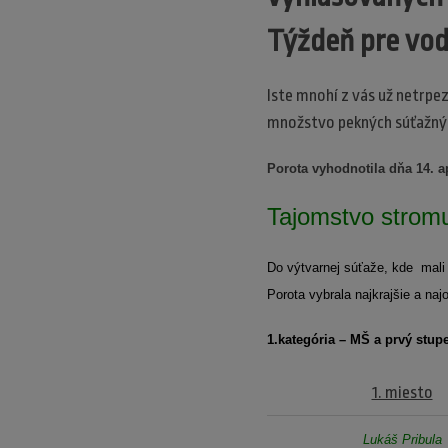
Týždeň pre vod
Iste mnohí z vás už netrpe
množstvo pekných súťažnýc
Porota vyhodnotila dňa 14. a
Tajomstvo strom
Do výtvarnej súťaže, kde mali 
Porota vybrala najkrajšie a naj
1.kategória – MŠ a prvý stup
1. miesto
Lukáš Pribula