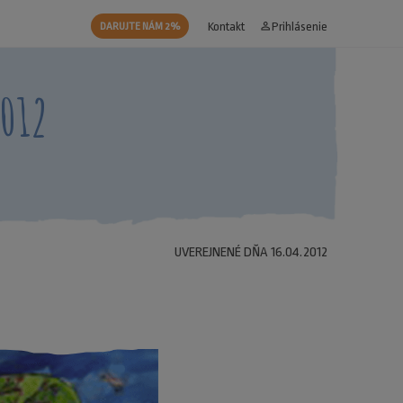
Kontakt
person_outline
Prihlásenie
DARUJTE NÁM 2%
2012
UVEREJNENÉ DŇA 16.04.2012