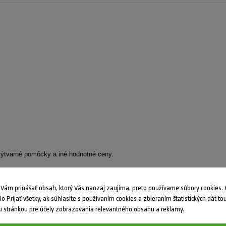
 výtvarné pomôcky a iné hodnotné ceny.
ám prinášať obsah, ktorý Vás naozaj zaujíma, preto používame súbory cookies. K
dlo Prijať všetky, ak súhlasíte s používaním cookies a zbieraním štatistických dát to
e témy vyjadrovali deti formou literárnych diel. 10 Klubov nám zaslalo dohr
 stránkou pre účely zobrazovania relevantného obsahu a reklamy.
ala najlepšie práce tiež v dvoch vekových kategóriach.