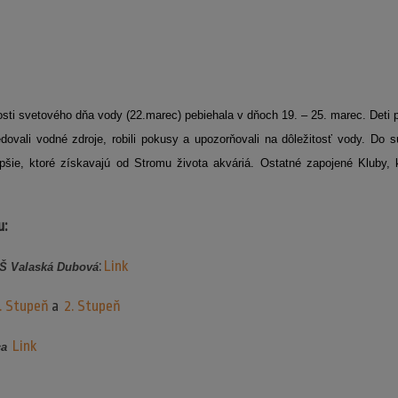
osti svetového dňa vody (22.marec) pebiehala v dňoch 19. – 25. marec. Deti po
edovali vodné zdroje, robili pokusy a upozorňovali na dôležitosť vody. Do s
epšie, ktoré získavajú od Stromu života akváriá. Ostatné zapojené Kluby, 
u:
:
Link
MŠ Valaská Dubová
. Stupeň
a
2. Stupeň
Link
ca