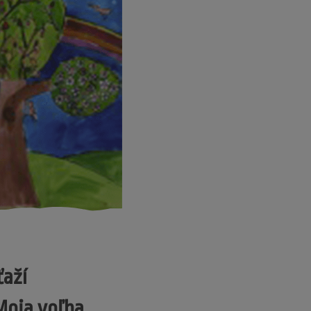
ťaží
oja voľba,