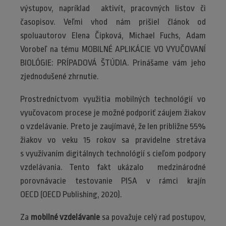
výstupov, napríklad aktivít, pracovných listov či
časopisov. Veľmi vhod nám prišiel článok od
spoluautorov Elena Čipková, Michael Fuchs, Adam
Vorobeľ na tému MOBILNÉ APLIKÁCIE VO VYUČOVANÍ
BIOLÓGIE: PRÍPADOVÁ ŠTÚDIA. Prinášame vám jeho
zjednodušené zhrnutie.
Prostredníctvom využitia mobilných technológií vo
vyučovacom procese je možné podporiť záujem žiakov
o vzdelávanie. Preto je zaujímavé, že len približne 55%
žiakov vo veku 15 rokov sa pravidelne stretáva
s využívaním digitálnych technológií s cieľom podpory
vzdelávania. Tento fakt ukázalo medzinárodné
porovnávacie testovanie PISA v rámci krajín
OECD (OECD Publishing, 2020).
Za
mobilné vzdelávanie
sa považuje celý rad postupov,