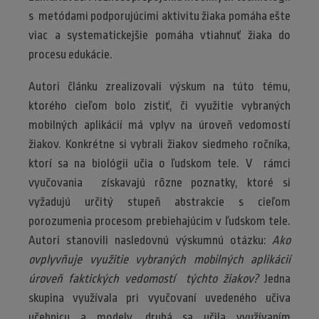
s metódami podporujúcimi aktivitu žiaka pomáha ešte
viac a systematickejšie pomáha vtiahnuť žiaka do
procesu edukácie.
Autori článku zrealizovali výskum na túto tému,
ktorého cieľom bolo zistiť, či využitie vybraných
mobilných aplikácií má vplyv na úroveň vedomostí
žiakov. Konkrétne si vybrali žiakov siedmeho ročníka,
ktorí sa na biológii učia o ľudskom tele. V rámci
vyučovania získavajú rôzne poznatky, ktoré si
vyžadujú určitý stupeň abstrakcie s cieľom
porozumenia procesom prebiehajúcim v ľudskom tele.
Autori stanovili nasledovnú výskumnú otázku:
Ako
ovplyvňuje využitie vybraných mobilných aplikácií
úroveň faktických vedomostí týchto žiakov?
Jedna
skupina využívala pri vyučovaní uvedeného učiva
učebnicu a modely, druhá sa učila využívaním