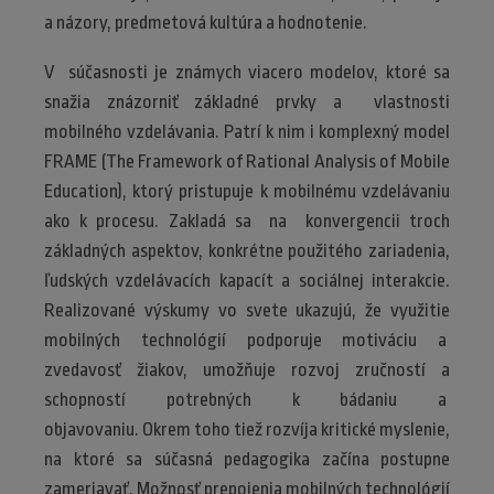
a názory, predmetová kultúra a hodnotenie.
V súčasnosti je známych viacero modelov, ktoré sa
snažia znázorniť základné prvky a vlastnosti
mobilného vzdelávania. Patrí k nim i komplexný model
FRAME (The Framework of Rational Analysis of Mobile
Education), ktorý pristupuje k mobilnému vzdelávaniu
ako k procesu. Zakladá sa na konvergencii troch
základných aspektov, konkrétne použitého zariadenia,
ľudských vzdelávacích kapacít a sociálnej interakcie.
Realizované výskumy vo svete ukazujú, že využitie
mobilných technológií podporuje motiváciu a
zvedavosť žiakov, umožňuje rozvoj zručností a
schopností potrebných k bádaniu a
objavovaniu. Okrem toho tiež rozvíja kritické myslenie,
na ktoré sa súčasná pedagogika začína postupne
zameriavať. Možnosť prepojenia mobilných technológií