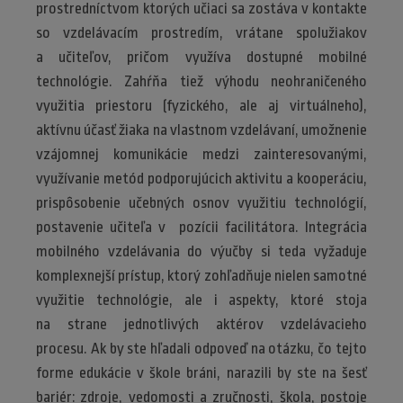
prostredníctvom ktorých učiaci sa zostáva v kontakte
so vzdelávacím prostredím, vrátane spolužiakov
a učiteľov, pričom využíva dostupné mobilné
technológie. Zahŕňa tiež výhodu neohraničeného
využitia priestoru (fyzického, ale aj virtuálneho),
aktívnu účasť žiaka na vlastnom vzdelávaní, umožnenie
vzájomnej komunikácie medzi zainteresovanými,
využívanie metód podporujúcich aktivitu a kooperáciu,
prispôsobenie učebných osnov využitiu technológií,
postavenie učiteľa v pozícii facilitátora. Integrácia
mobilného vzdelávania do výučby si teda vyžaduje
komplexnejší prístup, ktorý zohľadňuje nielen samotné
využitie technológie, ale i aspekty, ktoré stoja
na strane jednotlivých aktérov vzdelávacieho
procesu. Ak by ste hľadali odpoveď na otázku, čo tejto
forme edukácie v škole bráni, narazili by ste na šesť
bariér: zdroje, vedomosti a zručnosti, škola, postoje