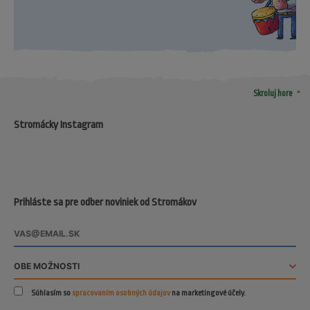
arrow_drop_up
Skroluj hore
Stromácky Instagram
Prihláste sa pre odber noviniek od Stromákov
Súhlasím so
spracovaním osobných údajov
na marketingové účely.