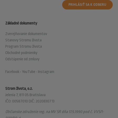
PRIHLÁSIŤ SA K ODBERU
Základné dokumenty
Zverejňovanie dokumentov
Stanovy Stromu života
Program Stromu života
Obchodné podmienky
Odstúpenie od zmluvy
Facebook
•
YouTube
•
Instagram
Strom života, o.z.
Jelenia 7, 811 05 Bratislava
IČO: 00587010 DIČ: 2020830713
Občianske združenie reg. na MV SR dňa 17.5.1990 pod č. VVS/1-
909/90-4