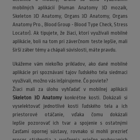
mobilných aplikácií (Human Anatomy 3D mozaik,
Skeleton 3D Anatomy, Organs 3D Anatomy, Organs
Anatomy Pro., Blood Group - Blood Type Check, Stress
Locator). Ak tipujete, že žiaci, ktorí využívali mobilné
aplikácie, boli na tom pri záverčnom teste lepšie, mali
širší záber témy a chápali súvislosti, máte pravdu.
Ukážeme vám niekoľko príkladov, ako dané mobilné
aplikácie pri spoznávaní tajov ľudského tela siedmaci
využívali, možno vás inšpirujeme. Čo poviete?
Žiaci mali za úlohu vyhľadať v mobilnej aplikácii
Skeleton 3D Anatomy
konkrétne kosti. Dokázali si
vyselektovať jednotlivé kosti ľudského tela a ich
priestorové otáčanie, vďaka čomu dokázali
lepšie pozorovať ich tvar a spojenie s ostatnými
časťami opornej sústavy, rovnako si mohli prezrieť
proces stiahnutia a uvoľnenia priečne pruhovaných