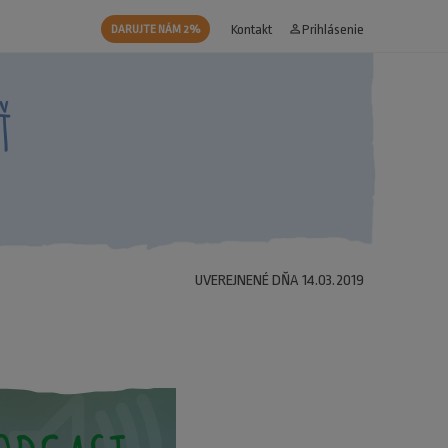
Kontakt
person_outline
Prihlásenie
DARUJTE NÁM 2%
ť
UVEREJNENÉ DŇA 14.03.2019