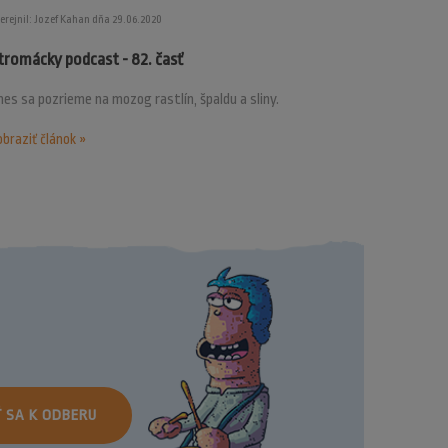
erejnil: Jozef Kahan dňa 29.06.2020
tromácky podcast - 82. časť
es sa pozrieme na mozog rastlín, špaldu a sliny.
braziť článok »
Ť SA K ODBERU