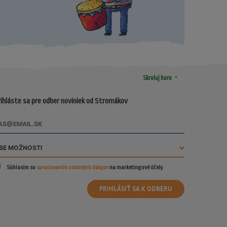
arrow_drop_up
Skroluj hore
ihláste sa pre odber noviniek od Stromákov
Súhlasím so
spracovaním osobných údajov
na marketingové účely.
PRIHLÁSIŤ SA K ODBERU