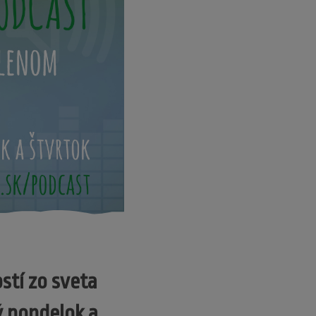
stí zo sveta
ý pondelok a