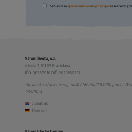
Súhlasím so
spracovaním osobných údajov
na marketingové
Strom života, o.z.
Jelenia 7, 811 05 Bratislava
IČO: 00587010 DIČ: 2020830713
Občianske združenie reg. na MV SR dňa 17.5.1990 pod č. VVS/
909/90-4
About us
Über uns
Stromácky Instagram