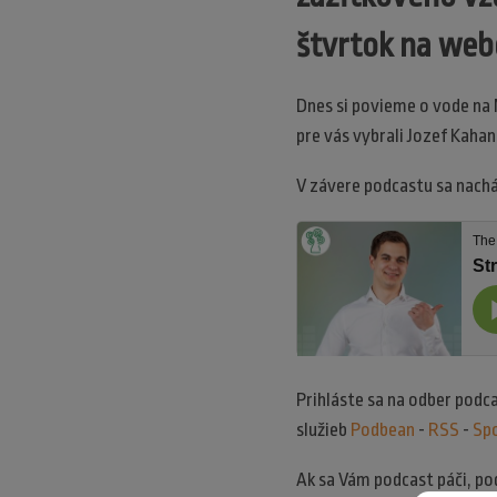
štvrtok na web
Dnes si povieme o vode na
pre vás vybrali Jozef Kaha
V závere podcastu sa nachá
Prihláste sa na odber podc
služieb
Podbean
-
RSS
-
Spo
Ak sa Vám podcast páči, po