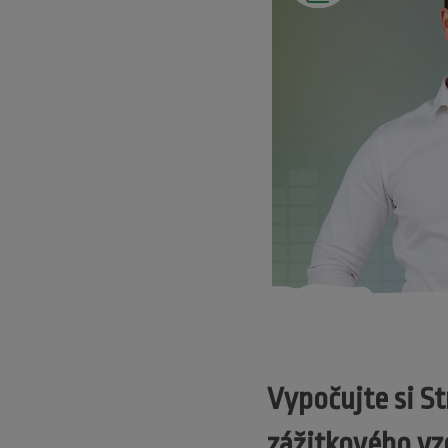
Vypočujte si S
zážitkového vz