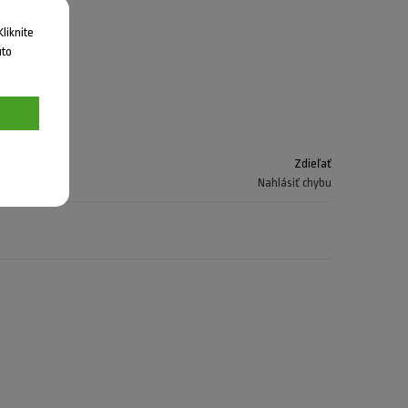
liknite
uto
Zdieľať
Nahlásiť chybu