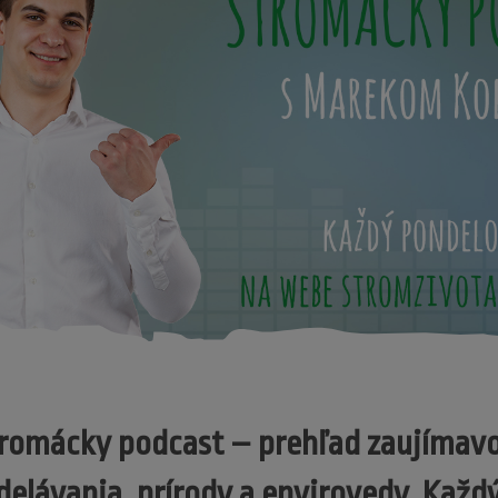
tromácky podcast – prehľad zaujímavo
delávania, prírody a envirovedy. Každ