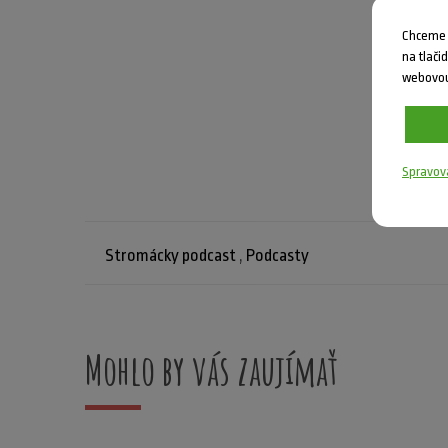
Chceme V
na tlači
webovou
Spravov
Stromácky podcast
,
Podcasty
Mohlo by vás zaujímať