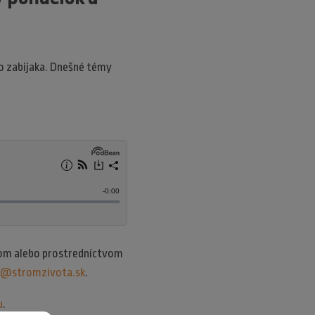
o zabijaka. Dnešné témy
lom alebo prostredníctvom
t@stromzivota.sk
.
u
.