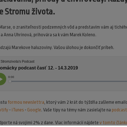
e Stromu života.
 Marse, o zraniteľnosti podzemných vôd a predstavím vám aj tichéh
n a Anna Uhrinová, prihovára sa k vám Marek Koleno.
dzajú Marekove haluzoviny. Vašou úlohou je dokončiť príbeh.
astu
formou newslettra
, ktorý vám 2 krát do týždňa zašleme emai
tify
-
iTunes
-
Google
. Vaše tipy na témy nám zasielajte na
podcas
dporte ná svojimi 2% z dane. Viac informácií nájdete
v tomto článk