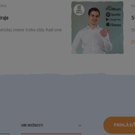
.2022
Uv
iruje
S
atickej zmene treba vždy. Radi sme
Dn
Zo
PRIHLÁSI