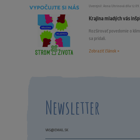
Uverejnil: Anna Uhrinová dňa 12.09
Krajina mladých vás inšp
Rozširovať povedomie o klim
sa pridali.
Zobraziť článok »
Newsletter