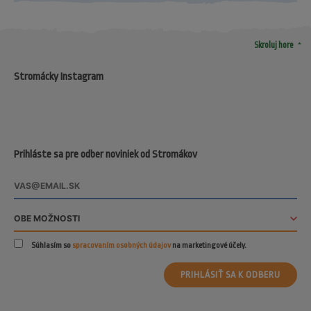
arrow_drop_up
Skroluj hore
Stromácky Instagram
Prihláste sa pre odber noviniek od Stromákov
Súhlasím so
spracovaním osobných údajov
na marketingové účely.
PRIHLÁSIŤ SA K ODBERU