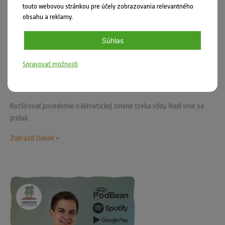
touto webovou stránkou pre účely zobrazovania relevantného
obsahu a reklamy.
Súhlas
Spravovať možnosti
Uverejnil: Anna Uhrinová dňa 12.09.2022
Krajina mladých vás inšpiruje
Rozširovať povedomie o klimatickej zmene treba vždy. Radi sme sa
pridali.
Zobraziť článok »