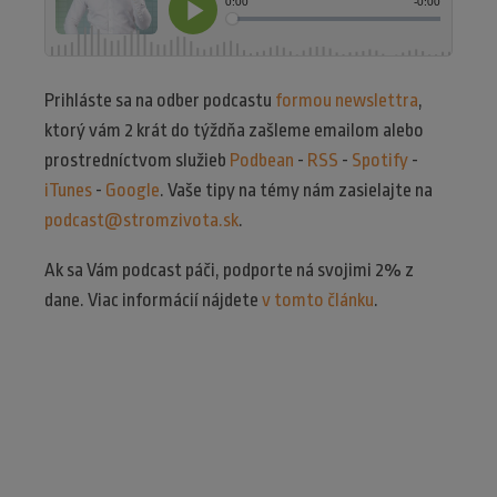
Prihláste sa na odber podcastu
formou newslettra
,
ktorý vám 2 krát do týždňa zašleme emailom alebo
prostredníctvom služieb
Podbean
-
RSS
-
Spotify
-
iTunes
-
Google
. Vaše tipy na témy nám zasielajte na
podcast@stromzivota.sk
.
Ak sa Vám podcast páči, podporte ná svojimi 2% z
dane. Viac informácií nájdete
v tomto článku
.