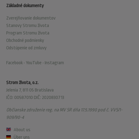
Základné dokumenty
Zverejňovanie dokumentov
Stanovy Stromu života
Program Stromu života
Obchodné podmienky
Odstúpenie od zmluvy
Facebook
•
YouTube
•
Instagram
Strom života, o.z.
Jelenia 7, 811 05 Bratislava
IČO: 00587010 DIČ: 2020830713
Občianske združenie reg. na MV SR dňa 17.5.1990 pod č. VVS/1-
909/90-4
About us
Über uns