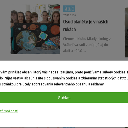
Školáci
27.01.2016
Osud planéty je v našich
rukách
e
Členovia Klubu Mladý ekológ z
Vrábeľ sa radi zapájajú aj do
akcií a súťaží...
Školáci
ám prinášať obsah, ktorý Vás naozaj zaujíma, preto používame súbory cookies. K
dlo Prijať všetky, ak súhlasíte s používaním cookies a zbieraním štatistických dát to
19.10.2015
 stránkou pre účely zobrazovania relevantného obsahu a reklamy.
Mladý ekológ objavuje
prírodu v praxi
Súhlas
Pokiaľ sa teoretické vedomosti
spoja s praktickou skúsenosťou,
ať možnosti
ide o skvelú...