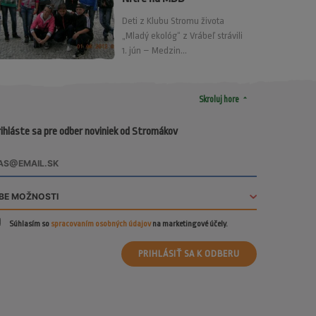
Deti z Klubu Stromu života
„Mladý ekológ“ z Vrábeľ strávili
1. jún – Medzin...
arrow_drop_up
Skroluj hore
ihláste sa pre odber noviniek od Stromákov
Súhlasím so
spracovaním osobných údajov
na marketingové účely.
PRIHLÁSIŤ SA K ODBERU