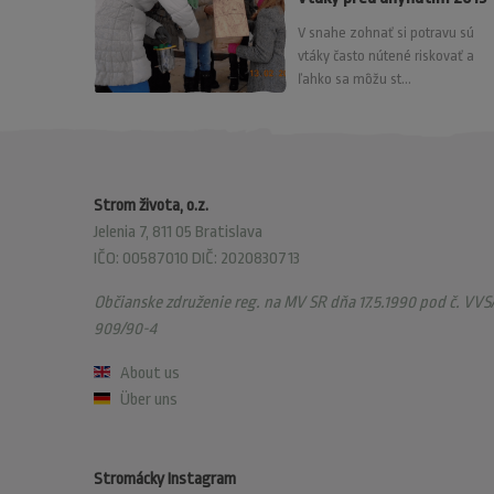
V snahe zohnať si potravu sú
vtáky často nútené riskovať a
ľahko sa môžu st...
Strom života, o.z.
Jelenia 7, 811 05 Bratislava
IČO: 00587010 DIČ: 2020830713
Občianske združenie reg. na MV SR dňa 17.5.1990 pod č. VVS/
909/90-4
About us
Über uns
Stromácky Instagram