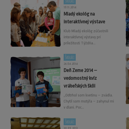
Školáci
19.11.2014
Mladý ekológ na
interaktívnej výstave
Klub Mladý ekológ zúčastnili
interaktívnej výstavy pri
príležitosti Týždňa...
Školáci
26.04.2014
Deň Zeme 2014 –
vedomostný kvíz
vrábeľských škôl
,,Odtrhol som kvetinu – zvädla.
Chytil som motýľa – zahynul mi
v dlani. Poc...
Školáci
30.09.2013