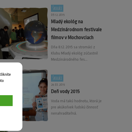
Školáci
09.12.2015
Mladý ekológ na
Medzinárodnom festivale
filmov v Mochovciach
Dňa 8.12.2015 sa stromáci z
Klubu Mladý ekológ zúčastnil
Medzinárodného fes...
liknite
Školáci
uto
26.03.2015
Deň vody 2015
Voda má takú hodnotu, ktorá je
pre akúkoľvek ľudskú činnosť
nenahraditeľná.