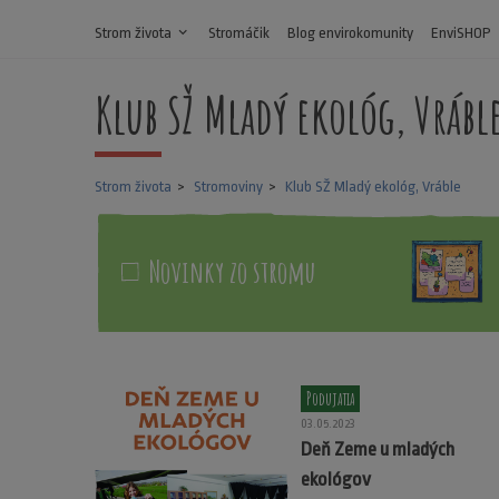
Strom života
expand_more
Stromáčik
Blog envirokomunity
EnviSHOP
Klub SŽ Mladý ekológ, Vrábl
Strom života
Stromoviny
Klub SŽ Mladý ekológ, Vráble
Novinky zo stromu
Podujatia
03.05.2023
Deň Zeme u mladých
ekológov