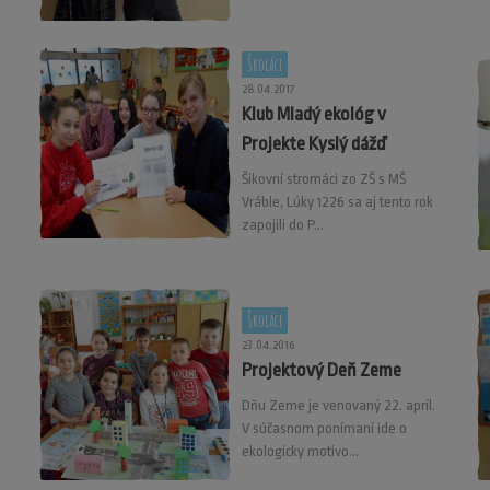
Školáci
28.04.2017
Klub Mladý ekológ v
Projekte Kyslý dážď
Šikovní stromáci zo ZŠ s MŠ
Vráble, Lúky 1226 sa aj tento rok
zapojili do P...
Školáci
23.04.2016
Projektový Deň Zeme
Dňu Zeme je venovaný 22. apríl.
V súčasnom ponímaní ide o
ekologicky motivo...