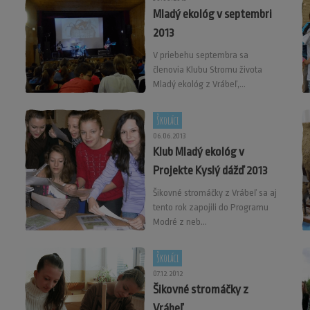
Mladý ekológ v septembri
2013
V priebehu septembra sa
členovia Klubu Stromu života
Mladý ekológ z Vrábeľ,...
Školáci
06.06.2013
Klub Mladý ekológ v
Projekte Kyslý dážď 2013
Šikovné stromáčky z Vrábeľ sa aj
tento rok zapojili do Programu
Modré z neb...
Školáci
07.12.2012
Šikovné stromáčky z
Vrábeľ