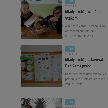
Školáci
11.02.2015
Mladý ekológ pomáha
vtákom
Aj tento rok sme sa zapojili do
ochranárskeho projektu
SOS/BirdLife Slovens...
Školáci
29.04.2014
Mladý ekológ oslavoval
Deň Zeme prácou
Naša Zem nám dáva všetko, čo
potrebujeme. Miesto pre život,
vzduch, jedlo,...
Školáci
18.02.2014