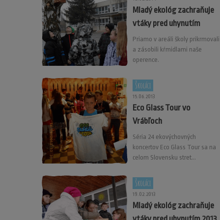
Mladý ekológ zachraňuje
vtáky pred uhynutím
Priamo v areáli školy prikrmovali
a zásobili kŕmidlami naše
operence.
Školáci
15.06.2013
Eco Glass Tour vo
Vrábľoch
Séria 24 ekovýchovných
koncertov Eco Glass Tour sa na
celom Slovensku stret...
Školáci
19.02.2013
Mladý ekológ zachraňuje
vtáky pred uhynutím 2013