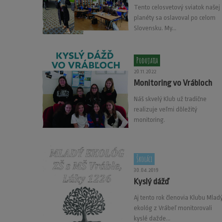
Tento celosvetový sviatok našej
planéty sa oslavoval po celom
Slovensku. My...
Podujatia
20.11.2022
Monitoring vo Vrábloch
Náš skvelý Klub už tradične
realizuje veľmi dôležitý
monitoring.
Školáci
30.04.2019
Kyslý dážď
Aj tento rok členovia Klubu Mlad
ekológ z Vrábeľ monitorovali
kyslé dažde...