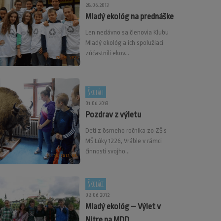
28.06.2013
Mladý ekológ na prednáške
Len nedávno sa členovia Klubu
Mladý ekológ a ich spolužiaci
zúčastnili ekov...
Školáci
01.06.2013
Pozdrav z výletu
Deti z ôsmeho ročníka zo ZŠ s
MŠ Lúky 1226, Vráble v rámci
činnosti svojho...
Školáci
08.06.2012
Mladý ekológ – Výlet v
Nitre na MDD