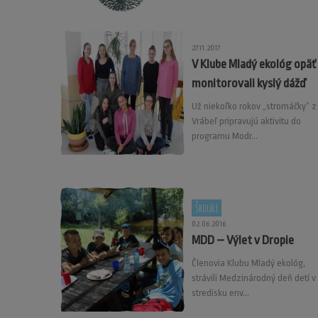
27.11.2017
V Klube Mladý ekológ opäť
monitorovali kyslý dážď
Už niekoľko rokov „stromáčky“ z
Vrábeľ pripravujú aktivitu do
programu Modr...
Školáci
02.06.2016
MDD – Výlet v Dropie
Členovia Klubu Mladý ekológ,
strávili Medzinárodný deň detí v
stredisku env...