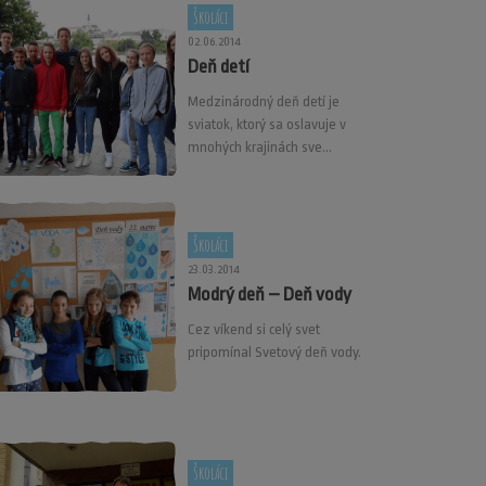
Školáci
02.06.2014
Deň detí
Medzinárodný deň detí je
sviatok, ktorý sa oslavuje v
mnohých krajinách sve...
Školáci
23.03.2014
Modrý deň – Deň vody
Cez víkend si celý svet
pripomínal Svetový deň vody.
Školáci