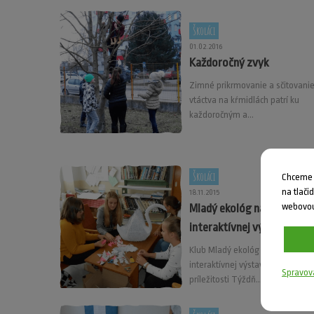
Školáci
01.02.2016
Každoročný zvyk
Zimné prikrmovanie a sčitovani
vtáctva na kŕmidlách patrí ku
každoročným a...
Školáci
Chceme V
na tlači
18.11.2015
webovou
Mladý ekológ na návšteve
interaktívnej výstavy
Klub Mladý ekológ sa zúčastnil
interaktívnej výstavy pri
Spravov
príležitosti Týždň...