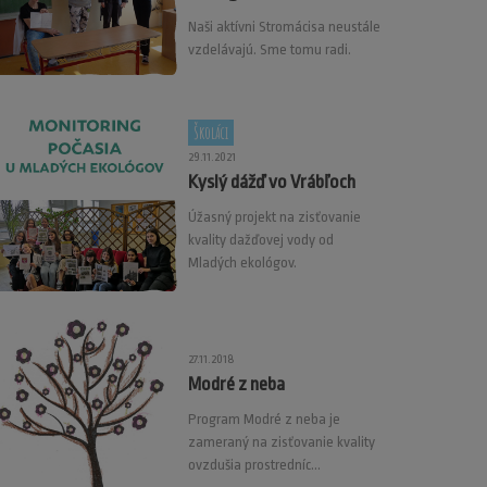
Naši aktívni Stromácisa neustále
vzdelávajú. Sme tomu radi.
Školáci
29.11.2021
Kyslý dážď vo Vrábľoch
Úžasný projekt na zisťovanie
kvality dažďovej vody od
Mladých ekológov.
27.11.2018
Modré z neba
Program Modré z neba je
zameraný na zisťovanie kvality
ovzdušia prostredníc...