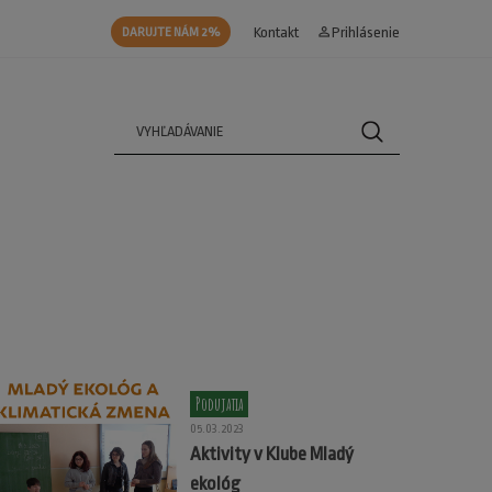
Kontakt
person_outline
Prihlásenie
DARUJTE NÁM 2%
Podujatia
05.03.2023
Aktivity v Klube Mladý
ekológ