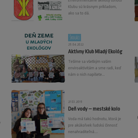
Environmentálne akvitity tohoto
Klubu sú krásnym príkladom,
ako sa to dá.
Školáci
29.04.2022
Aktívny Klub Mladý Ekológ
Tešíme sa všetkým vašim
enviroaktivitám a sme radi, keď
nám o nich napíšete...
27.03.2019
Deň vody – mestské kolo
Voda má takú hodnotu, ktorá je
ý
pre akúkoľvek ľudskú činnosť
nenahraditeľná....