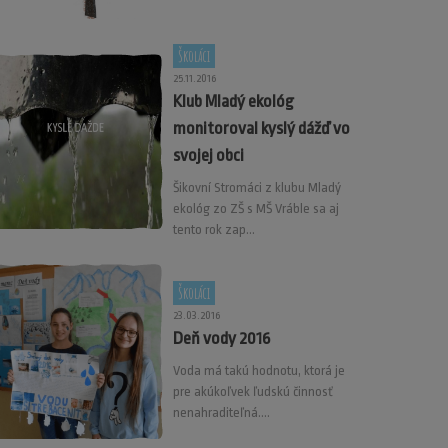
Školáci
25.11.2016
Klub Mladý ekológ
monitoroval kyslý dážď vo
svojej obci
Šikovní Stromáci z klubu Mladý
ekológ zo ZŠ s MŠ Vráble sa aj
tento rok zap...
Školáci
23.03.2016
Deň vody 2016
Voda má takú hodnotu, ktorá je
pre akúkoľvek ľudskú činnosť
nenahraditeľná....