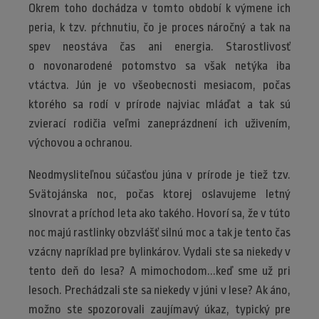
Okrem toho dochádza v tomto období k výmene ich
peria, k tzv. pŕchnutiu, čo je proces náročný a tak na
spev neostáva čas ani energia. Starostlivosť
o novonarodené potomstvo sa však netýka iba
vtáctva. Jún je vo všeobecnosti mesiacom, počas
ktorého sa rodí v prírode najviac mláďat a tak sú
zvierací rodičia veľmi zaneprázdnení ich uživením,
výchovou a ochranou.
Neodmysliteľnou súčasťou júna v prírode je tiež tzv.
Svätojánska noc, počas ktorej oslavujeme letný
slnovrat a príchod leta ako takého. Hovorí sa, že v túto
noc majú rastlinky obzvlášť silnú moc a tak je tento čas
vzácny napríklad pre bylinkárov. Vydali ste sa niekedy v
tento deň do lesa? A mimochodom...keď sme už pri
lesoch. Prechádzali ste sa niekedy v júni v lese? Ak áno,
možno ste spozorovali zaujímavý úkaz, typický pre