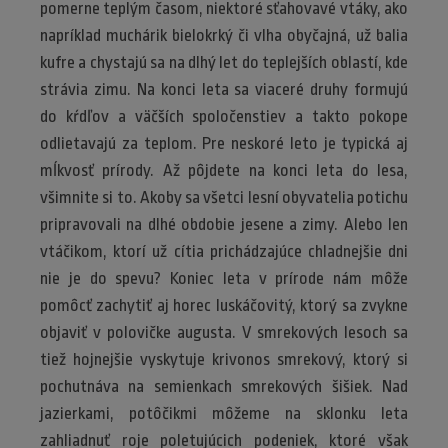
pomerne teplým časom, niektoré sťahovavé vtáky, ako
napríklad muchárik bielokrký či vlha obyčajná, už balia
kufre a chystajú sa na dlhý let do teplejších oblastí, kde
strávia zimu. Na konci leta sa viaceré druhy formujú
do kŕdľov a väčších spoločenstiev a takto pokope
odlietavajú za teplom. Pre neskoré leto je typická aj
mĺkvosť prírody. Až pôjdete na konci leta do lesa,
všimnite si to. Akoby sa všetci lesní obyvatelia potichu
pripravovali na dlhé obdobie jesene a zimy. Alebo len
vtáčikom, ktorí už cítia prichádzajúce chladnejšie dni
nie je do spevu? Koniec leta v prírode nám môže
pomôcť zachytiť aj horec luskáčovitý, ktorý sa zvykne
objaviť v polovičke augusta. V smrekových lesoch sa
tiež hojnejšie vyskytuje krivonos smrekový, ktorý si
pochutnáva na semienkach smrekových šišiek. Nad
jazierkami, potôčikmi môžeme na sklonku leta
zahliadnuť roje poletujúcich podeniek, ktoré však