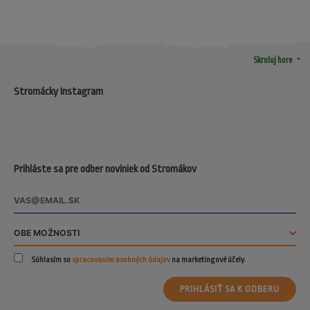
arrow_drop_up
Skroluj hore
Stromácky Instagram
Prihláste sa pre odber noviniek od Stromákov
Súhlasím so
spracovaním osobných údajov
na marketingové účely.
PRIHLÁSIŤ SA K ODBERU