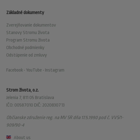
Základné dokumenty
Zverejňovanie dokumentov
Stanovy Stromu života
Program Stromu života
Obchodné podmienky
Odstúpenie od zmluvy
Facebook
•
YouTube
•
Instagram
Strom života, o.z.
Jelenia 7, 811 05 Bratislava
IČO: 00587010 DIČ: 2020830713
Občianske združenie reg. na MV SR dňa 17.5.1990 pod č. VVS/1-
909/90-4
About us