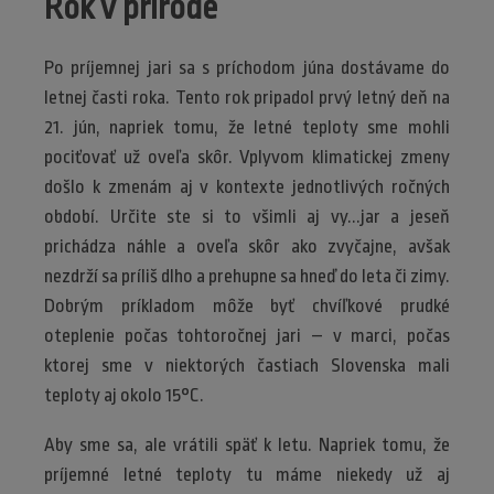
Rok v prírode
Po príjemnej jari sa s príchodom júna dostávame do
letnej časti roka. Tento rok pripadol prvý letný deň na
21. jún, napriek tomu, že letné teploty sme mohli
pociťovať už oveľa skôr. Vplyvom klimatickej zmeny
došlo k zmenám aj v kontexte jednotlivých ročných
období. Určite ste si to všimli aj vy...jar a jeseň
prichádza náhle a oveľa skôr ako zvyčajne, avšak
nezdrží sa príliš dlho a prehupne sa hneď do leta či zimy.
Dobrým príkladom môže byť chvíľkové prudké
oteplenie počas tohtoročnej jari – v marci, počas
ktorej sme v niektorých častiach Slovenska mali
teploty aj okolo 15°C.
Aby sme sa, ale vrátili späť k letu. Napriek tomu, že
príjemné letné teploty tu máme niekedy už aj