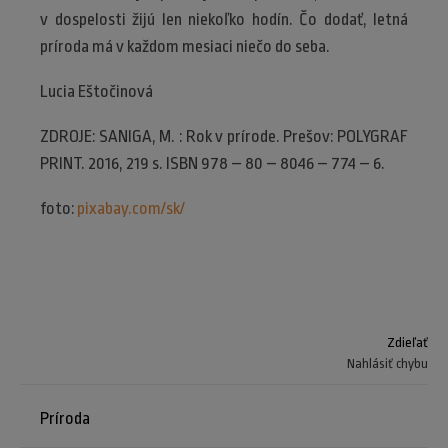
v dospelosti žijú len niekoľko hodín. Čo dodať, letná
príroda má v každom mesiaci niečo do seba.
Lucia Eštočinová
ZDROJE: SANIGA, M. : Rok v prírode. Prešov: POLYGRAF
PRINT. 2016, 219 s. ISBN 978 – 80 – 8046 – 774 – 6.
foto:
pixabay.com/sk/
Zdieľať
Nahlásiť chybu
Príroda