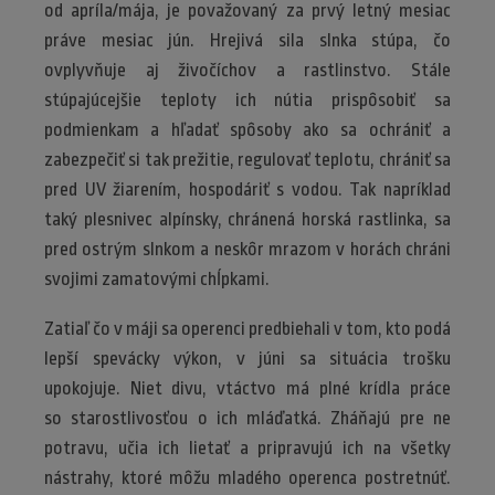
od apríla/mája, je považovaný za prvý letný mesiac
práve mesiac jún. Hrejivá sila slnka stúpa, čo
ovplyvňuje aj živočíchov a rastlinstvo. Stále
stúpajúcejšie teploty ich nútia prispôsobiť sa
podmienkam a hľadať spôsoby ako sa ochrániť a
zabezpečiť si tak prežitie, regulovať teplotu, chrániť sa
pred UV žiarením, hospodáriť s vodou. Tak napríklad
taký plesnivec alpínsky, chránená horská rastlinka, sa
pred ostrým slnkom a neskôr mrazom v horách chráni
svojimi zamatovými chĺpkami.
Zatiaľ čo v máji sa operenci predbiehali v tom, kto podá
lepší spevácky výkon, v júni sa situácia trošku
upokojuje. Niet divu, vtáctvo má plné krídla práce
so starostlivosťou o ich mláďatká. Zháňajú pre ne
potravu, učia ich lietať a pripravujú ich na všetky
nástrahy, ktoré môžu mladého operenca postretnúť.